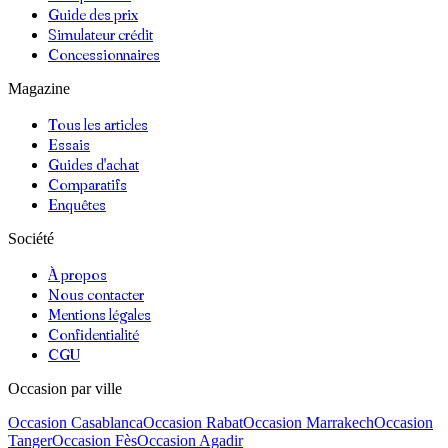
Guide des prix
Simulateur crédit
Concessionnaires
Magazine
Tous les articles
Essais
Guides d'achat
Comparatifs
Enquêtes
Société
À propos
Nous contacter
Mentions légales
Confidentialité
CGU
Occasion par ville
Occasion
Casablanca
Occasion
Rabat
Occasion
Marrakech
Occasion
Tanger
Occasion
Fès
Occasion
Agadir