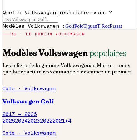
Quelle Volkswagen recherchez-vous ?
Modèles Volkswagen :
Golf
Polo
Tiguan
T Roc
Passat
01 · LE PODIUM
VOLKSWAGEN
Modèles
Volkswagen
populaires
Les piliers de la gamme
Volkswagen
au Maroc — ceux
que la rédaction recommande d'examiner en premier.
Cote ·
Volkswagen
Volkswagen
Golf
2017 →
2026
2026
2024
2023
2022
2021
+
4
Cote ·
Volkswagen