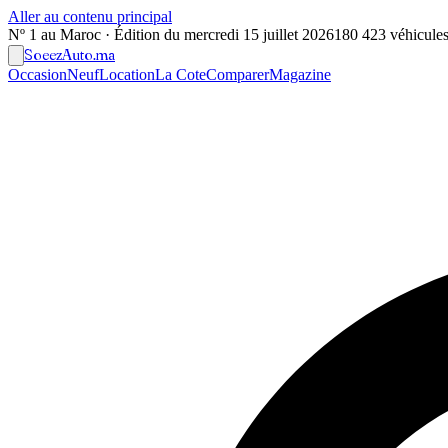
Aller au contenu principal
Nº 1 au Maroc · Édition du
mercredi 15 juillet 2026
180 423 véhicules 
Soeez
Auto
.ma
Occasion
Neuf
Location
La Cote
Comparer
Magazine