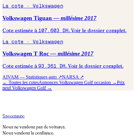
La cote ·
Volkswagen
Volkswagen
Tiguan
— millésime
2017
Cote estimée à
107.603
DH
. Voir le dossier complet.
La cote ·
Volkswagen
Volkswagen
T Roc
— millésime
2017
Cote estimée à
93.361
DH
. Voir le dossier complet.
AIVAM — Statistiques auto ↗
NARSA ↗
← Toutes les cotes
Annonces
Volkswagen
Golf
occasion →
Prix
neuf
Volkswagen
Golf
→
S
soeez
auto
Nous ne vendons pas de voitures.
Nous vendons la confiance.