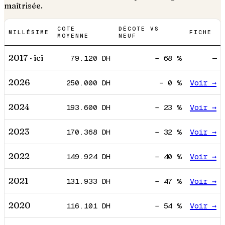
maîtrisée.
COTE
DÉCOTE VS
MILLÉSIME
FICHE
MOYENNE
NEUF
2017
· ici
79.120
DH
−
68
%
—
2026
250.000
DH
−
0
%
Voir →
2024
193.600
DH
−
23
%
Voir →
2023
170.368
DH
−
32
%
Voir →
2022
149.924
DH
−
40
%
Voir →
2021
131.933
DH
−
47
%
Voir →
2020
116.101
DH
−
54
%
Voir →