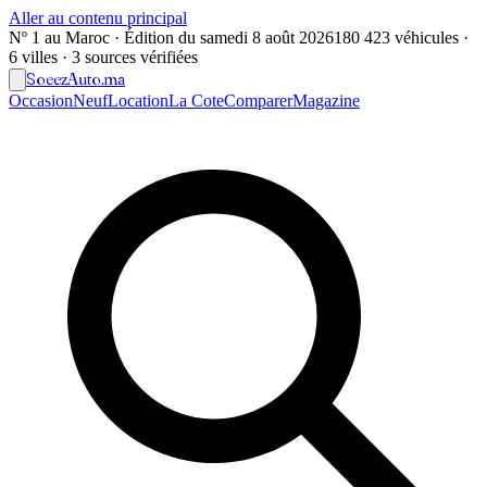
Aller au contenu principal
Nº 1 au Maroc · Édition du
samedi 8 août 2026
180 423 véhicules ·
6 villes · 3 sources vérifiées
Soeez
Auto
.ma
Occasion
Neuf
Location
La Cote
Comparer
Magazine