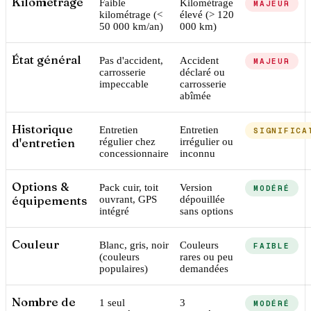
Kilométrage
Faible
Kilométrage
MAJEUR
kilométrage (<
élevé (> 120
50 000 km/an)
000 km)
État général
Pas d'accident,
Accident
MAJEUR
carrosserie
déclaré ou
impeccable
carrosserie
abîmée
Historique
Entretien
Entretien
SIGNIFICA
d'entretien
régulier chez
irrégulier ou
concessionnaire
inconnu
Options &
Pack cuir, toit
Version
MODÉRÉ
équipements
ouvrant, GPS
dépouillée
intégré
sans options
Couleur
Blanc, gris, noir
Couleurs
FAIBLE
(couleurs
rares ou peu
populaires)
demandées
Nombre de
1 seul
3
MODÉRÉ