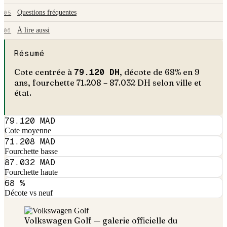
Questions fréquentes
05
À lire aussi
06
Résumé
Cote centrée à
79.120
DH
, décote de
68
% en
9
an
s
, fourchette
71.208
–
87.032
DH selon ville et
état.
79.120 MAD
Cote moyenne
71.208 MAD
Fourchette basse
87.032 MAD
Fourchette haute
68 %
Décote vs neuf
Volkswagen
Golf
— galerie officielle du