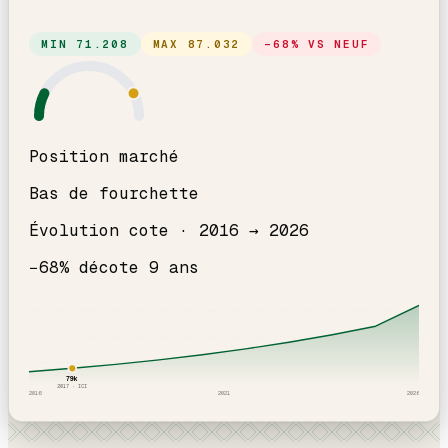
MIN
71.208
MAX
87.032
−
68
% VS NEUF
Position marché
Bas de fourchette
Évolution cote ·
2016
→
2026
−
68
% décote
9
an
s
79
k
2017
· ICI
2016
2021
2026