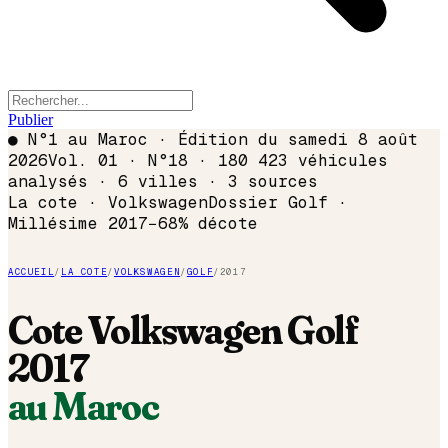
Publier
●
N°1 au Maroc · Édition du
samedi 8 août
2026
Vol. 01 · N°18 · 180 423 véhicules
analysés · 6 villes · 3 sources
La cote ·
Volkswagen
Dossier
Golf
·
Millésime
2017
−
68
% décote
ACCUEIL
/
LA COTE
/
VOLKSWAGEN
/
GOLF
/
2017
Cote
Volkswagen
Golf
2017
au Maroc