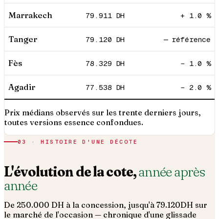
Marrakech
79.911
DH
+ 1.0 %
Tanger
79.120
DH
— référence
Fès
78.329
DH
− 1.0 %
Agadir
77.538
DH
− 2.0 %
Prix médians observés sur les trente derniers jours,
toutes versions essence confondues.
03 · HISTOIRE D'UNE DÉCOTE
L'évolution de la cote,
année après
année
De
250.000
DH à la concession, jusqu'à
79.120
DH sur
le marché de l'occasion — chronique d'une glissade