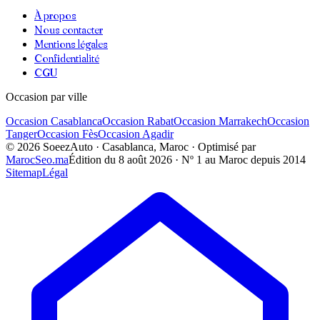
À propos
Nous contacter
Mentions légales
Confidentialité
CGU
Occasion par ville
Occasion
Casablanca
Occasion
Rabat
Occasion
Marrakech
Occasion
Tanger
Occasion
Fès
Occasion
Agadir
©
2026
SoeezAuto · Casablanca, Maroc · Optimisé par
MarocSeo.ma
Édition du
8 août 2026
· Nº 1 au Maroc depuis 2014
Sitemap
Légal