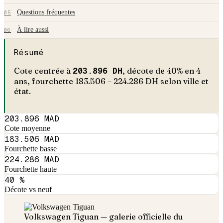
Questions fréquentes
05
À lire aussi
06
Résumé
Cote centrée à
203.896
DH
, décote de
40
% en
4
an
s
, fourchette
183.506
–
224.286
DH selon ville et
état.
203.896 MAD
Cote moyenne
183.506 MAD
Fourchette basse
224.286 MAD
Fourchette haute
40 %
Décote vs neuf
Volkswagen
Tiguan
— galerie officielle du