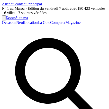
Aller au contenu principal
Nº 1 au Maroc · Édition du
vendredi 7 août 2026
180 423 véhicules
· 6 villes · 3 sources vérifiées
Soeez
Auto
.ma
Occasion
Neuf
Location
La Cote
Comparer
Magazine