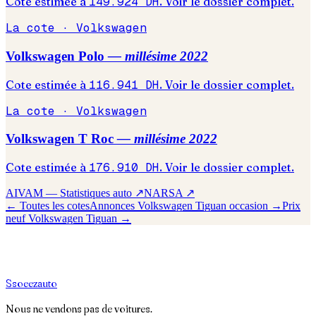
Cote estimée à
149.924
DH
. Voir le dossier complet.
La cote ·
Volkswagen
Volkswagen
Polo
— millésime
2022
Cote estimée à
116.941
DH
. Voir le dossier complet.
La cote ·
Volkswagen
Volkswagen
T Roc
— millésime
2022
Cote estimée à
176.910
DH
. Voir le dossier complet.
AIVAM — Statistiques auto ↗
NARSA ↗
← Toutes les cotes
Annonces
Volkswagen
Tiguan
occasion →
Prix
neuf
Volkswagen
Tiguan
→
S
soeez
auto
Nous ne vendons pas de voitures.