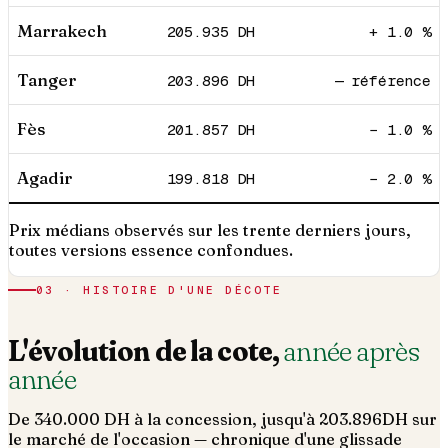
Marrakech
205.935
DH
+ 1.0 %
Tanger
203.896
DH
— référence
Fès
201.857
DH
− 1.0 %
Agadir
199.818
DH
− 2.0 %
Prix médians observés sur les trente derniers jours,
toutes versions essence confondues.
03 · HISTOIRE D'UNE DÉCOTE
L'évolution de la cote,
année après
année
De
340.000
DH à la concession, jusqu'à
203.896
DH sur
le marché de l'occasion — chronique d'une glissade