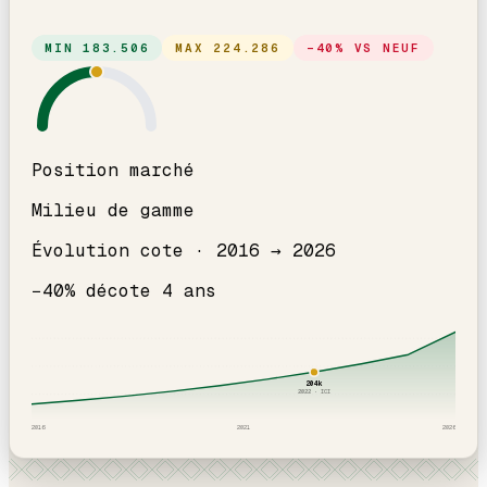
MIN
183.506
MAX
224.286
−
40
% VS NEUF
Position marché
Milieu de gamme
Évolution cote ·
2016
→
2026
−
40
% décote
4
an
s
204
k
2022
· ICI
2016
2021
2026