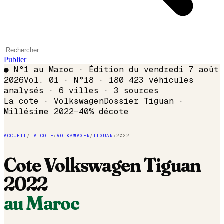
Publier
●
N°1 au Maroc · Édition du
vendredi 7 août
2026
Vol. 01 · N°18 · 180 423 véhicules
analysés · 6 villes · 3 sources
La cote ·
Volkswagen
Dossier
Tiguan
·
Millésime
2022
−
40
% décote
ACCUEIL
/
LA COTE
/
VOLKSWAGEN
/
TIGUAN
/
2022
Cote
Volkswagen
Tiguan
2022
au Maroc