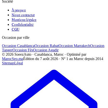
Société
À propos
Nous contacter
Mentions légales
Confidentialité
CGU
Occasion par ville
Occasion
Casablanca
Occasion
Rabat
Occasion
Marrakech
Occasion
Tanger
Occasion
Fès
Occasion
Agadir
©
2026
SoeezAuto · Casablanca, Maroc · Optimisé par
MarocSeo.ma
Édition du
7 août 2026
· Nº 1 au Maroc depuis 2014
Sitemap
Légal