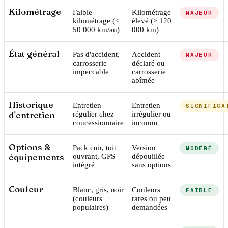
Kilométrage
Faible
Kilométrage
MAJEUR
kilométrage (<
élevé (> 120
50 000 km/an)
000 km)
État général
Pas d'accident,
Accident
MAJEUR
carrosserie
déclaré ou
impeccable
carrosserie
abîmée
Historique
Entretien
Entretien
SIGNIFICA
d'entretien
régulier chez
irrégulier ou
concessionnaire
inconnu
Options &
Pack cuir, toit
Version
MODÉRÉ
équipements
ouvrant, GPS
dépouillée
intégré
sans options
Couleur
Blanc, gris, noir
Couleurs
FAIBLE
(couleurs
rares ou peu
populaires)
demandées