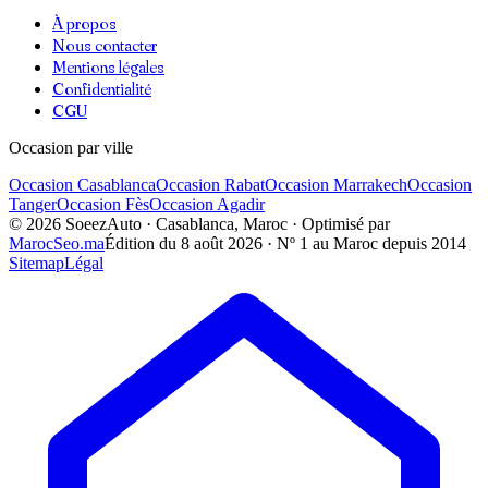
À propos
Nous contacter
Mentions légales
Confidentialité
CGU
Occasion par ville
Occasion
Casablanca
Occasion
Rabat
Occasion
Marrakech
Occasion
Tanger
Occasion
Fès
Occasion
Agadir
©
2026
SoeezAuto · Casablanca, Maroc · Optimisé par
MarocSeo.ma
Édition du
8 août 2026
· Nº 1 au Maroc depuis 2014
Sitemap
Légal