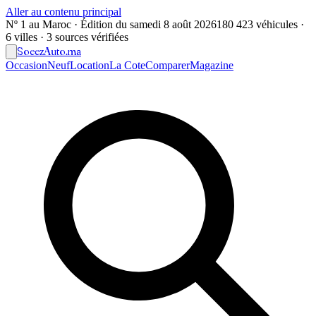
Aller au contenu principal
Nº 1 au Maroc · Édition du
samedi 8 août 2026
180 423 véhicules ·
6 villes · 3 sources vérifiées
Soeez
Auto
.ma
Occasion
Neuf
Location
La Cote
Comparer
Magazine