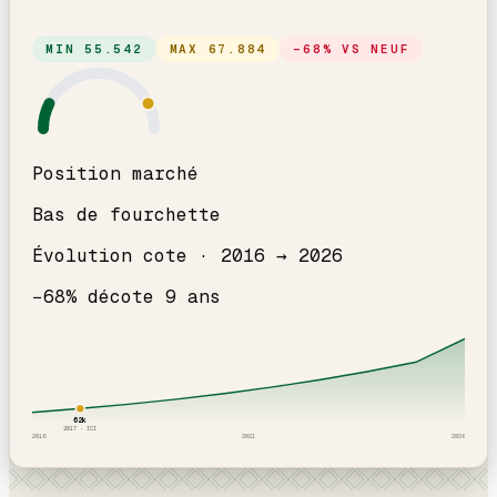
MIN
55.542
MAX
67.884
−
68
% VS NEUF
Position marché
Bas de fourchette
Évolution cote ·
2016
→
2026
−
68
% décote
9
an
s
62
k
2017
· ICI
2016
2021
2026