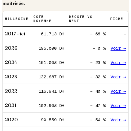
maîtrisée.
COTE
DÉCOTE VS
MILLÉSIME
FICHE
MOYENNE
NEUF
2017
· ici
61.713
DH
−
68
%
—
2026
195.000
DH
−
0
%
Voir →
2024
151.008
DH
−
23
%
Voir →
2023
132.887
DH
−
32
%
Voir →
2022
116.941
DH
−
40
%
Voir →
2021
102.908
DH
−
47
%
Voir →
2020
90.559
DH
−
54
%
Voir →