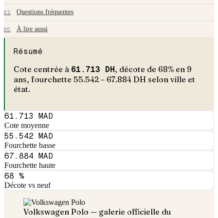
Questions fréquentes
05
À lire aussi
06
Résumé
Cote centrée à
61.713
DH
, décote de
68
% en
9
an
s
, fourchette
55.542
–
67.884
DH selon ville et
état.
61.713 MAD
Cote moyenne
55.542 MAD
Fourchette basse
67.884 MAD
Fourchette haute
68 %
Décote vs neuf
Volkswagen
Polo
— galerie officielle du