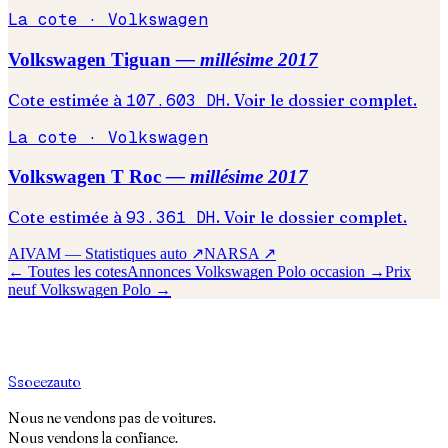
La cote ·
Volkswagen
Volkswagen
Tiguan
— millésime
2017
Cote estimée à
107.603
DH
. Voir le dossier complet.
La cote ·
Volkswagen
Volkswagen
T Roc
— millésime
2017
Cote estimée à
93.361
DH
. Voir le dossier complet.
AIVAM — Statistiques auto ↗
NARSA ↗
← Toutes les cotes
Annonces
Volkswagen
Polo
occasion →
Prix
neuf
Volkswagen
Polo
→
S
soeez
auto
Nous ne vendons pas de voitures.
Nous vendons la confiance.