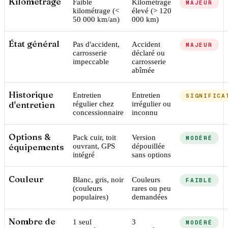
Kilométrage
Faible
Kilométrage
MAJEUR
kilométrage (<
élevé (> 120
50 000 km/an)
000 km)
État général
Pas d'accident,
Accident
MAJEUR
carrosserie
déclaré ou
impeccable
carrosserie
abîmée
Historique
Entretien
Entretien
SIGNIFICA
d'entretien
régulier chez
irrégulier ou
concessionnaire
inconnu
Options &
Pack cuir, toit
Version
MODÉRÉ
équipements
ouvrant, GPS
dépouillée
intégré
sans options
Couleur
Blanc, gris, noir
Couleurs
FAIBLE
(couleurs
rares ou peu
populaires)
demandées
Nombre de
1 seul
3
MODÉRÉ