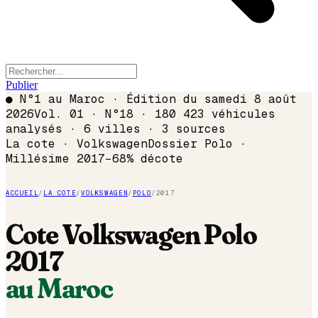
Publier
●
N°1 au Maroc · Édition du
samedi 8 août
2026
Vol. 01 · N°18 · 180 423 véhicules
analysés · 6 villes · 3 sources
La cote ·
Volkswagen
Dossier
Polo
·
Millésime
2017
−
68
% décote
ACCUEIL
/
LA COTE
/
VOLKSWAGEN
/
POLO
/
2017
Cote
Volkswagen
Polo
2017
au Maroc