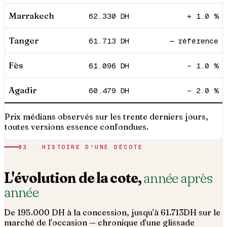
Marrakech
62.330
DH
+ 1.0 %
Tanger
61.713
DH
— référence
Fès
61.096
DH
− 1.0 %
Agadir
60.479
DH
− 2.0 %
Prix médians observés sur les trente derniers jours,
toutes versions essence confondues.
03 · HISTOIRE D'UNE DÉCOTE
L'évolution de la cote,
année après
année
De
195.000
DH à la concession, jusqu'à
61.713
DH sur le
marché de l'occasion — chronique d'une glissade