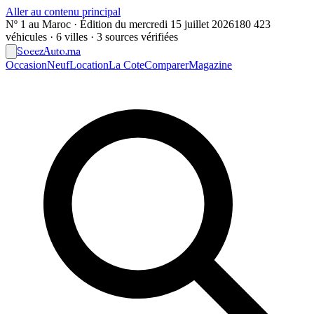
Aller au contenu principal
Nº 1 au Maroc · Édition du
mercredi 15 juillet 2026
180 423
véhicules · 6 villes · 3 sources vérifiées
Soeez
Auto
.ma
Occasion
Neuf
Location
La Cote
Comparer
Magazine