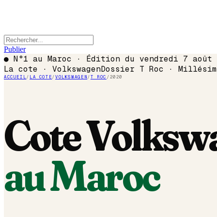
Publier
●
N°1 au Maroc · Édition du
vendredi 7 août 
La cote ·
Volkswagen
Dossier
T Roc
· Millési
ACCUEIL
/
LA COTE
/
VOLKSWAGEN
/
T ROC
/
2020
Cote
Volksw
au Maroc