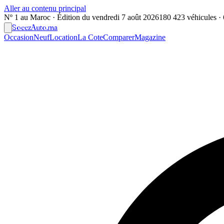
Aller au contenu principal
Nº 1 au Maroc · Édition du
vendredi 7 août 2026
180 423 véhicules · 6
Soeez
Auto
.ma
Occasion
Neuf
Location
La Cote
Comparer
Magazine