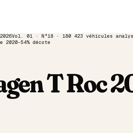
2026
Vol. 01 · N°18 · 180 423 véhicules analy
me
2020
−
54
% décote
agen
T Roc
2