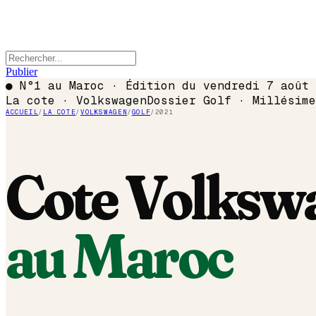
Publier
●
N°1 au Maroc · Édition du
vendredi 7 août 
La cote ·
Volkswagen
Dossier
Golf
· Millésim
ACCUEIL
/
LA COTE
/
VOLKSWAGEN
/
GOLF
/
2021
Cote
Volksw
au Maroc