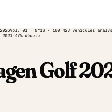
2026
Vol. 01 · N°18 · 180 423 véhicules analy
e
2021
−
47
% décote
agen
Golf
20