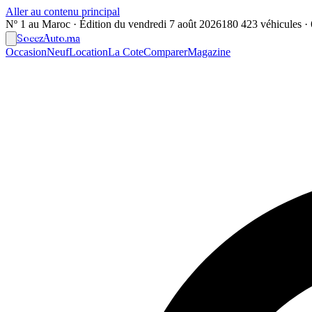
Aller au contenu principal
Nº 1 au Maroc · Édition du
vendredi 7 août 2026
180 423 véhicules · 6
Soeez
Auto
.ma
Occasion
Neuf
Location
La Cote
Comparer
Magazine