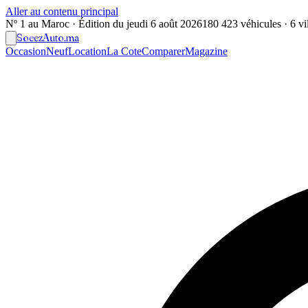
Aller au contenu principal
Nº 1 au Maroc · Édition du
jeudi 6 août 2026
180 423 véhicules · 6 vil
Soeez
Auto
.ma
Occasion
Neuf
Location
La Cote
Comparer
Magazine