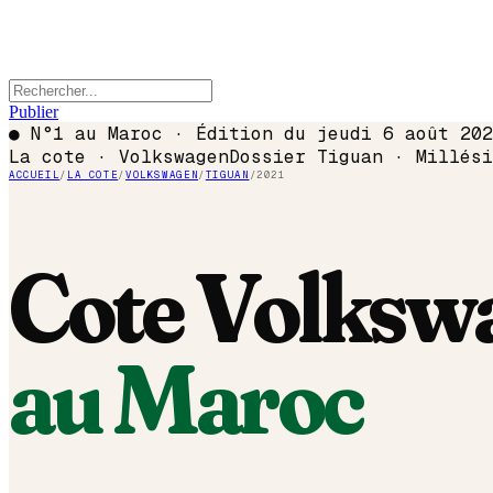
Publier
●
N°1 au Maroc · Édition du
jeudi 6 août 202
La cote ·
Volkswagen
Dossier
Tiguan
· Millés
ACCUEIL
/
LA COTE
/
VOLKSWAGEN
/
TIGUAN
/
2021
Cote
Volksw
au Maroc