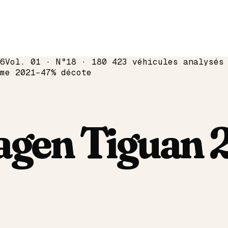
6
Vol. 01 · N°18 · 180 423 véhicules analysés
ime
2021
−
47
% décote
agen
Tiguan