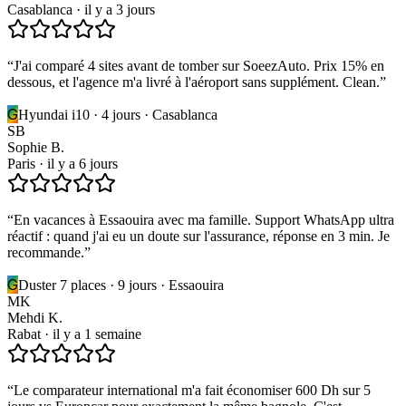
Casablanca
·
il y a 3 jours
“
J'ai comparé 4 sites avant de tomber sur SoeezAuto. Prix 15% en
dessous, et l'agence m'a livré à l'aéroport sans supplément. Clean.
”
G
Hyundai i10 · 4 jours · Casablanca
SB
Sophie B.
Paris
·
il y a 6 jours
“
En vacances à Essaouira avec ma famille. Support WhatsApp ultra
réactif : quand j'ai eu un doute sur l'assurance, réponse en 3 min. Je
recommande.
”
G
Duster 7 places · 9 jours · Essaouira
MK
Mehdi K.
Rabat
·
il y a 1 semaine
“
Le comparateur international m'a fait économiser 600 Dh sur 5