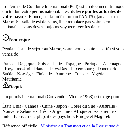
Le Permis de Conduire International (PCI) est un document trilingue
qui traduit votre permis national. Il est
délivré par les autorités de
votre pays
(en France, par la préfecture ou l'ANTS), jamais par le
Maroc. Sa validité est de 3 ans, il ne remplace pas votre permis
national — vous devez toujours voyager avec les deux.
Non requis
Pendant 1 an de séjour au Maroc, votre permis national suffit si vous
venez de :
France · Belgique · Suisse · Italie · Espagne · Portugal · Allemagne
· Royaume-Uni · Irlande · Pays-Bas · Luxembourg · Danemark ·
Suède · Norvège · Finlande · Autriche · Tunisie · Algérie ·
Mauritanie
Requis
Un permis international (Convention Vienne 1968) est exigé pour :
États-Unis · Canada · Chine · Japon · Corée du Sud · Australie ·
Nouvelle-Zélande · Brésil · Argentine · Afrique subsaharienne ·
Inde · Pakistan · la plupart des pays hors Europe et Maghreb
Référence officielle :
Ministère du Transport et de la Logistique du