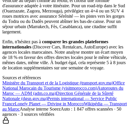
véhicule au départ comme au retour, et choisir une formule
d'assurance adaptée à votre itinéraire. Pour un road-trip dans le Sud
(Ouarzazate, Zagora, Merzouga), privilégiez un 4×4 ou un SUV 4
roues motrices avec assurance Sérénité — les pistes vers les gorges
du Todra ou du Dadès peuvent abîmer les bas-de-caisse. Pour un
séjour urbain (Marrakech, Fès, Casablanca), une citadine suffit
largement.
Enfin, n'hésitez pas à
comparer les grandes plateformes
internationales
(Discover Cars, Rentalcars, AutoEurope) avec les
agences locales marocaines. Notre analyse montre un écart moyen
de 18 % en faveur des offres directes locales pour le même véhicule,
mêmes dates, même ville. À budget égal, cela représente 5 à 8 jours
de location supplémentaires sur une semaine de voyage.
Sources et références
Ministère du Transport et de la Logistique (transport.gov.ma)
Office
National Marocain du Tourisme (visitmorocco.com)
Autoroutes du
Maroc — ADM (adm.co.ma)
Direction Générale de la Sûreté
Nationale (dgsn.gov.ma)
Permis international — Service Public
France
Lonely Planet — Driving in Morocco
Wikipédia — Transport
au Maroc
Analyse interne SoeezAuto : 1 847 offres scannées · 50
agences · 3 sources vérifiées