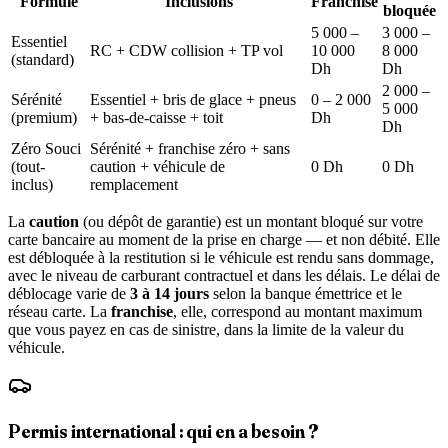
Formule
Inclusions
Franchise
bloquée
5 000 –
3 000 –
Essentiel
RC + CDW collision + TP vol
10 000
8 000
(standard)
Dh
Dh
2 000 –
Sérénité
Essentiel + bris de glace + pneus
0 – 2 000
5 000
(premium)
+ bas-de-caisse + toit
Dh
Dh
Zéro Souci
Sérénité + franchise zéro + sans
(tout-
caution + véhicule de
0 Dh
0 Dh
inclus)
remplacement
La
caution
(ou dépôt de garantie) est un montant bloqué sur votre
carte bancaire au moment de la prise en charge — et non débité. Elle
est débloquée à la restitution si le véhicule est rendu sans dommage,
avec le niveau de carburant contractuel et dans les délais. Le délai de
déblocage varie de
3 à 14 jours
selon la banque émettrice et le
réseau carte. La
franchise
, elle, correspond au montant maximum
que vous payez en cas de sinistre, dans la limite de la valeur du
véhicule.
Permis international : qui en a besoin ?