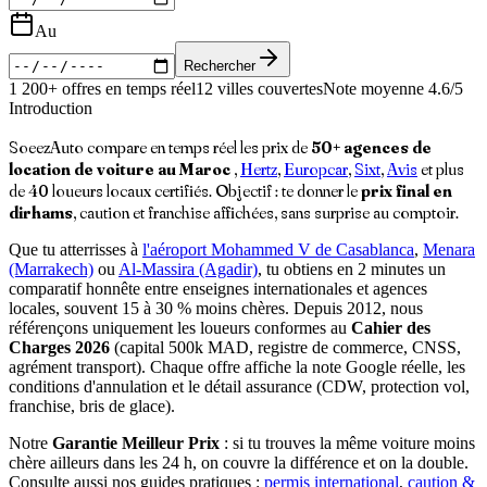
Au
Rechercher
1 200+ offres en temps réel
12 villes couvertes
Note moyenne 4.6/5
Introduction
SoeezAuto compare en temps réel les prix de
50+ agences de
location de voiture au Maroc
,
Hertz
,
Europcar
,
Sixt
,
Avis
et plus
de 40 loueurs locaux certifiés. Objectif : te donner le
prix final en
dirhams
, caution et franchise affichées, sans surprise au comptoir.
Que tu atterrisses à
l'aéroport Mohammed V de Casablanca
,
Menara
(Marrakech)
ou
Al-Massira (Agadir)
, tu obtiens en 2 minutes un
comparatif honnête entre enseignes internationales et agences
locales, souvent 15 à 30 % moins chères. Depuis 2012, nous
référençons uniquement les loueurs conformes au
Cahier des
Charges 2026
(capital 500k MAD, registre de commerce, CNSS,
agrément transport). Chaque offre affiche la note Google réelle, les
conditions d'annulation et le détail assurance (CDW, protection vol,
franchise, bris de glace).
Notre
Garantie Meilleur Prix
: si tu trouves la même voiture moins
chère ailleurs dans les 24 h, on couvre la différence et on la double.
Consulte aussi nos guides pratiques :
permis international
,
caution &