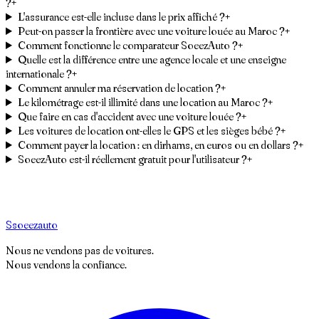
?
+
L'assurance est-elle incluse dans le prix affiché ?
+
Peut-on passer la frontière avec une voiture louée au Maroc ?
+
Comment fonctionne le comparateur SoeezAuto ?
+
Quelle est la différence entre une agence locale et une enseigne
internationale ?
+
Comment annuler ma réservation de location ?
+
Le kilométrage est-il illimité dans une location au Maroc ?
+
Que faire en cas d'accident avec une voiture louée ?
+
Les voitures de location ont-elles le GPS et les sièges bébé ?
+
Comment payer la location : en dirhams, en euros ou en dollars ?
+
SoeezAuto est-il réellement gratuit pour l'utilisateur ?
+
S
soeez
auto
Nous ne vendons pas de voitures.
Nous vendons la confiance.