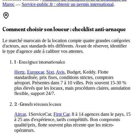
Maroc
—
Service-public.fr : obtenir un permis international
.
Comment choisir son loueur : checklist anti-arnaque
Le marché marocain de la location compte quatre grandes catégories
d'acteurs, aux standards très différents. Avant de réserver, identifier
le type d'agence aide à calibrer vos attentes.
1 · Enseignes internationales
Hertz
,
Europcar
,
Sixt
,
Avis
, Budget, Keddy. Flotte
standardisée, prix fixes, conditions strictes, comptoirs
aéroport. Présentes dans 7 à 10 villes. Prix souvent 15-30 %
plus élevés que les locaux, mais procédures claires, annulation
flexible, support 24/7.
2 · Grands réseaux locaux
Aircar
, 1ServiceCar,
First Car
. 8 à 14 agences dans le pays, 15
à 25 ans d'expérience, tarifs compétitifs. Bon compromis
qualité/prix, flotte souvent plus récente que les micro-
opérateurs.