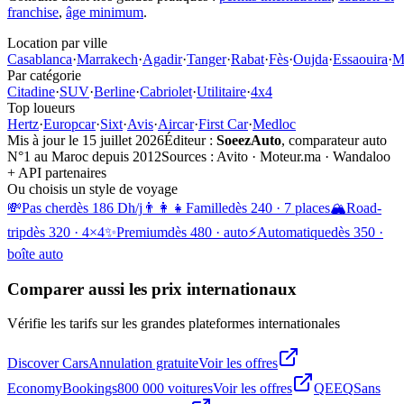
franchise
,
âge minimum
.
Location par ville
Casablanca
·
Marrakech
·
Agadir
·
Tanger
·
Rabat
·
Fès
·
Oujda
·
Essaouira
·
M
Par catégorie
Citadine
·
SUV
·
Berline
·
Cabriolet
·
Utilitaire
·
4x4
Top loueurs
Hertz
·
Europcar
·
Sixt
·
Avis
·
Aircar
·
First Car
·
Medloc
Mis à jour le
15 juillet 2026
Éditeur :
SoeezAuto
, comparateur auto
N°1 au Maroc depuis 2012
Sources :
Avito · Moteur.ma · Wandaloo
+ API partenaires
Ou choisis un style de voyage
💸
Pas cher
dès 186 Dh/j
👨‍👩‍👧
Famille
dès 240 · 7 places
🏔️
Road-
trip
dès 320 · 4×4
✨
Premium
dès 480 · auto
⚡
Automatique
dès 350 ·
boîte auto
Comparer aussi les prix internationaux
Vérifie les tarifs sur les grandes plateformes internationales
Discover Cars
Annulation gratuite
Voir les offres
EconomyBookings
800 000 voitures
Voir les offres
QEEQ
Sans