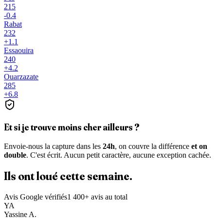
215
-0.4
Rabat
232
+
1.1
Essaouira
240
+
4.2
Ouarzazate
285
+
6.8
Et si je trouve moins cher ailleurs ?
Envoie-nous la capture dans les
24h
, on couvre la différence
et on
double
. C'est écrit. Aucun petit caractère, aucune exception cachée.
Ils ont loué
cette semaine.
Avis Google vérifiés
1 400+ avis au total
YA
Yassine A.