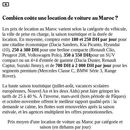
Combien coûte une location de voiture au Maroc ?
Les prix de location au Maroc varient selon la catégorie du véhicule,
la ville de prise en charge, la saison touristique et la durée de
location. En moyenne, comptez entre
180 et 250 DH par jour
pour
une citadine économique (Dacia Sandero, Kia Picanto, Hyundai
i10),
250 à 380 DH
pour une berline compacte (Renault Clio,
Peugeot 208, Volkswagen Polo),
350 à 550 DH
pour un SUV
compact ou un 4×4 d'entrée de gamme (Dacia Duster, Renault
Captur, Suzuki Jimny), et de
700 DH à 2 000 DH par jour
pour les
segments premium (Mercedes Classe C, BMW Série 3, Range
Rover).
La haute saison touristique (juillet-août, vacances scolaires
européennes, Nouvel An et les deux Aïds) peut faire grimper les
tarifs de 25 à 40 %. À l'inverse, mars-avril (hors période de Pâques)
et octobre-novembre offrent le meilleur rapport qualité-prix : la
demande se calme, les flottes sont renouvelées après la saison
estivale, et les agences multiplient les offres promotionnelles.
Prix moyen d'une location de voiture au Maroc par catégorie et
saison (en dirhams par jour)