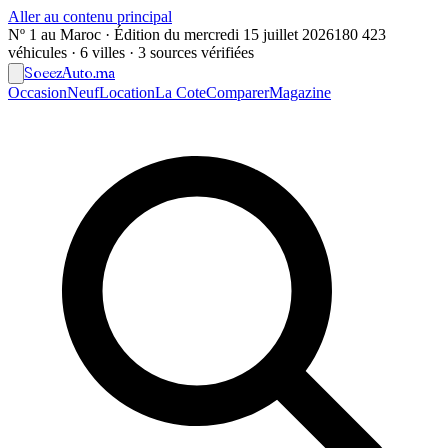
Aller au contenu principal
Nº 1 au Maroc · Édition du
mercredi 15 juillet 2026
180 423
véhicules · 6 villes · 3 sources vérifiées
Soeez
Auto
.ma
Occasion
Neuf
Location
La Cote
Comparer
Magazine