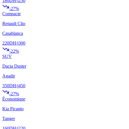
180
DH/j
250
-
27
%
Compacte
Renault Clio
Casablanca
220
DH/j
300
-
22
%
SUV
Dacia Duster
Agadir
350
DH/j
450
-
27
%
Économique
Kia Picanto
Tanger
160
DH/j
220