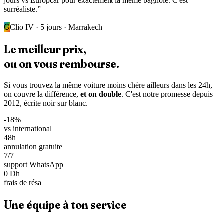
jours vs Europcar pour exactement la même bagnole. C'est
surréaliste.
”
G
Clio IV · 5 jours · Marrakech
Le
meilleur prix
,
ou on vous rembourse.
Si vous trouvez la même voiture moins chère ailleurs dans les 24h,
on couvre la différence,
et on double
. C'est notre promesse depuis
2012, écrite noir sur blanc.
-18%
vs international
48h
annulation gratuite
7/7
support WhatsApp
0 Dh
frais de résa
Une équipe
à ton service