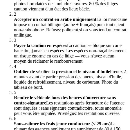
photos horodatées des moindres rayures. 80 % des litiges
caution viennent d'un état des lieux bâclé.
2
Accepter un contrat en arabe uniquement
La loi marocaine
impose un contrat bilingue (arabe + français) pour tout client
non-arabophone. Refusez poliment si on vous tend un contrat
unilingue.
3
Payer la caution en espèces
La caution se bloque sur carte
bancaire, jamais en espèces. Les espèces non-traçables créent
un risque énorme en cas de litige — vous n'avez aucun
moyen de réclamer le remboursement.
4
Oublier de vérifier la pression et le niveau d'huile
Prenez 2
minutes avant de partir : pression des pneus, niveau d'huile,
liquide de refroidissement, niveau de carburant. Photo du
tableau de bord.
5
Rendre le véhicule hors des heures d'ouverture sans
contre-signature
Les restitutions après fermeture de l'agence
sont risquées : sans signature contradictoire, toute anomalie
peut vous être imputée. Privilégiez les restitutions ouvrées.
6
Sous-estimer les frais jeune conducteur (< 25 ans)
La
plupart des agences appliquent un supplément de 80 à 150