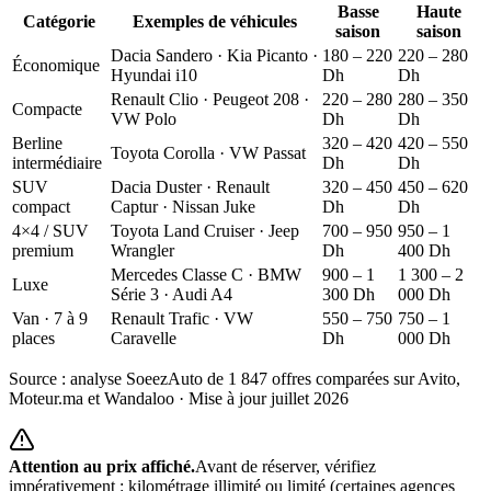
Basse
Haute
Catégorie
Exemples de véhicules
saison
saison
Dacia Sandero · Kia Picanto ·
180 – 220
220 – 280
Économique
Hyundai i10
Dh
Dh
Renault Clio · Peugeot 208 ·
220 – 280
280 – 350
Compacte
VW Polo
Dh
Dh
Berline
320 – 420
420 – 550
Toyota Corolla · VW Passat
intermédiaire
Dh
Dh
SUV
Dacia Duster · Renault
320 – 450
450 – 620
compact
Captur · Nissan Juke
Dh
Dh
4×4 / SUV
Toyota Land Cruiser · Jeep
700 – 950
950 – 1
premium
Wrangler
Dh
400 Dh
Mercedes Classe C · BMW
900 – 1
1 300 – 2
Luxe
Série 3 · Audi A4
300 Dh
000 Dh
Van · 7 à 9
Renault Trafic · VW
550 – 750
750 – 1
places
Caravelle
Dh
000 Dh
Source : analyse SoeezAuto de 1 847 offres comparées sur Avito,
Moteur.ma et Wandaloo · Mise à jour
juillet 2026
Attention au prix affiché.
Avant de réserver, vérifiez
impérativement : kilométrage illimité ou limité (certaines agences