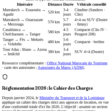
Itinéraire
Distance
Durée
Véhicule conseillé
Marrakech → Essaouira →
3-4
Citadine (Sandero ·
520 km
Agadir
jours
Clio)
Marrakech → Ouarzazate
5-7
4×4 ou SUV (Duster
570 km
→ Merzouga
jours
· Jimny)
Casablanca →
4-5
Compacte (Clio IV ·
580 km
Chefchaouen → Tanger
jours
Peugeot 208)
Tanger → Fès → Meknès
5-6
480 km
Compacte · berline
→ Volubilis
jours
Tour Atlas : Ifrane → Azrou
3-4
380 km
SUV 4×4 (Duster)
→ Imilchil
jours
Ressource complémentaire :
Office National Marocain du Tourisme
· carte des autoroutes :
Autoroutes du Maroc (ADM)
.
Réglementation 2026 : le Cahier des Charges
Depuis janvier 2024, le
Ministère du Transport et de la Logistique
applique un cahier des charges strict aux agences de location, en vue
d'une conformité totale d'ici fin 2026. L'objectif : assainir un secteur