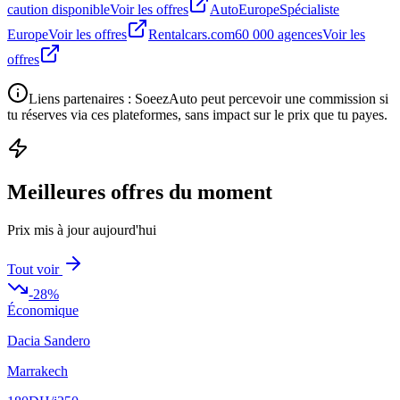
caution disponible
Voir les offres
AutoEurope
Spécialiste
Europe
Voir les offres
Rentalcars.com
60 000 agences
Voir les
offres
Liens partenaires : SoeezAuto peut percevoir une commission si
tu réserves via ces plateformes, sans impact sur le prix que tu payes.
Meilleures offres du moment
Prix mis à jour aujourd'hui
Tout voir
-
28
%
Économique
Dacia Sandero
Marrakech