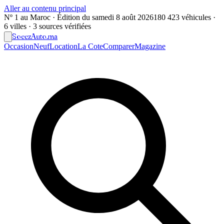
Aller au contenu principal
Nº 1 au Maroc · Édition du
samedi 8 août 2026
180 423 véhicules ·
6 villes · 3 sources vérifiées
Soeez
Auto
.ma
Occasion
Neuf
Location
La Cote
Comparer
Magazine