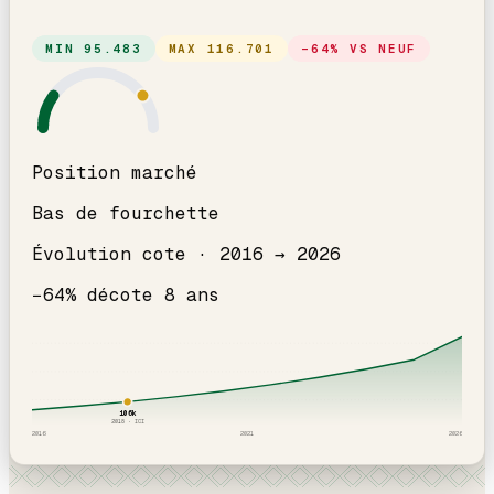
MIN
95.483
MAX
116.701
−
64
% VS NEUF
Position marché
Bas de fourchette
Évolution cote ·
2016
→
2026
−
64
% décote
8
an
s
106
k
2018
· ICI
2016
2021
2026