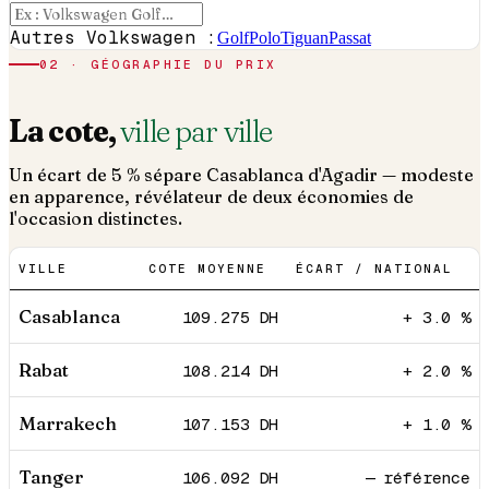
Autres Volkswagen :
Golf
Polo
Tiguan
Passat
02 · GÉOGRAPHIE DU PRIX
La cote,
ville par ville
Un écart de 5 % sépare Casablanca d'Agadir — modeste
en apparence, révélateur de deux économies de
l'occasion distinctes.
VILLE
COTE MOYENNE
ÉCART / NATIONAL
Casablanca
109.275
DH
+ 3.0 %
Rabat
108.214
DH
+ 2.0 %
Marrakech
107.153
DH
+ 1.0 %
Tanger
106.092
DH
— référence