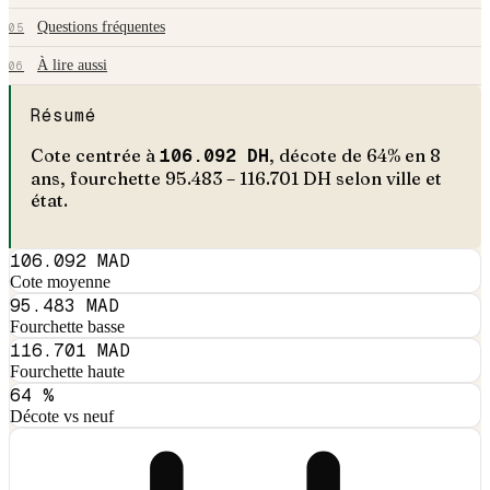
Questions fréquentes
05
À lire aussi
06
Résumé
Cote centrée à
106.092
DH
, décote de
64
% en
8
an
s
, fourchette
95.483
–
116.701
DH selon ville et
état.
106.092 MAD
Cote moyenne
95.483 MAD
Fourchette basse
116.701 MAD
Fourchette haute
64 %
Décote vs neuf