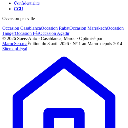
Confidentialité
CGU
Occasion par ville
Occasion
Casablanca
Occasion
Rabat
Occasion
Marrakech
Occasion
Tanger
Occasion
Fès
Occasion
Agadir
©
2026
SoeezAuto · Casablanca, Maroc · Optimisé par
MarocSeo.ma
Édition du
8 août 2026
· Nº 1 au Maroc depuis 2014
Sitemap
Légal