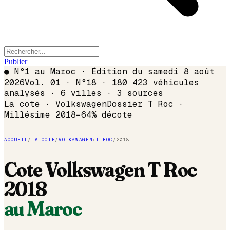
Publier
●
N°1 au Maroc · Édition du
samedi 8 août
2026
Vol. 01 · N°18 · 180 423 véhicules
analysés · 6 villes · 3 sources
La cote ·
Volkswagen
Dossier
T Roc
·
Millésime
2018
−
64
% décote
ACCUEIL
/
LA COTE
/
VOLKSWAGEN
/
T ROC
/
2018
Cote
Volkswagen
T Roc
2018
au Maroc