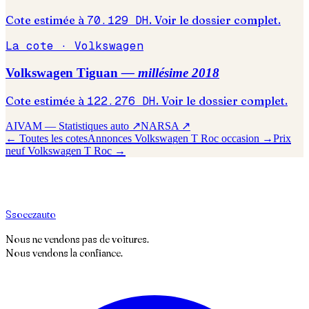
Cote estimée à
70.129
DH
. Voir le dossier complet.
La cote ·
Volkswagen
Volkswagen
Tiguan
— millésime
2018
Cote estimée à
122.276
DH
. Voir le dossier complet.
AIVAM — Statistiques auto ↗
NARSA ↗
← Toutes les cotes
Annonces
Volkswagen
T Roc
occasion →
Prix
neuf
Volkswagen
T Roc
→
S
soeez
auto
Nous ne vendons pas de voitures.
Nous vendons la confiance.