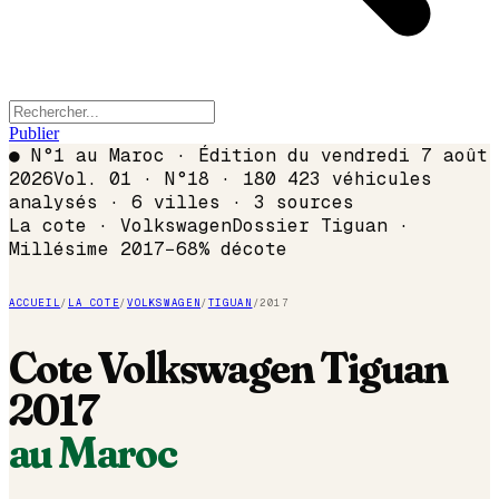
Publier
●
N°1 au Maroc · Édition du
vendredi 7 août
2026
Vol. 01 · N°18 · 180 423 véhicules
analysés · 6 villes · 3 sources
La cote ·
Volkswagen
Dossier
Tiguan
·
Millésime
2017
−
68
% décote
ACCUEIL
/
LA COTE
/
VOLKSWAGEN
/
TIGUAN
/
2017
Cote
Volkswagen
Tiguan
2017
au Maroc