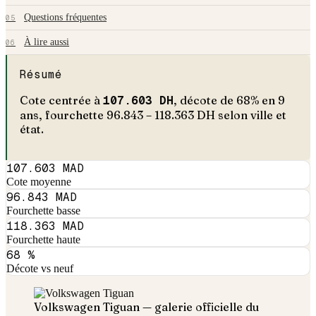
Questions fréquentes
05
À lire aussi
06
Résumé
Cote centrée à
107.603
DH
, décote de
68
% en
9
an
s
, fourchette
96.843
–
118.363
DH selon ville et
état.
107.603 MAD
Cote moyenne
96.843 MAD
Fourchette basse
118.363 MAD
Fourchette haute
68 %
Décote vs neuf
Volkswagen
Tiguan
— galerie officielle du