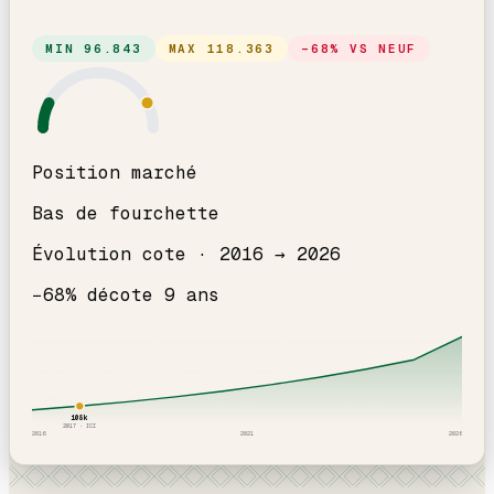
MIN
96.843
MAX
118.363
−
68
% VS NEUF
Position marché
Bas de fourchette
Évolution cote ·
2016
→
2026
−
68
% décote
9
an
s
108
k
2017
· ICI
2016
2021
2026