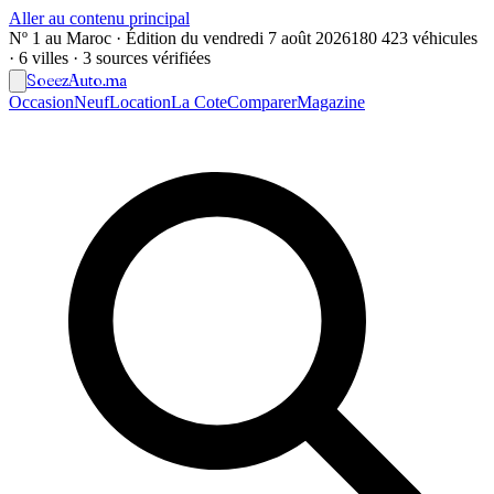
Aller au contenu principal
Nº 1 au Maroc · Édition du
vendredi 7 août 2026
180 423 véhicules
· 6 villes · 3 sources vérifiées
Soeez
Auto
.ma
Occasion
Neuf
Location
La Cote
Comparer
Magazine