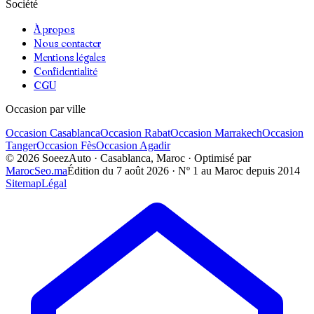
Société
À propos
Nous contacter
Mentions légales
Confidentialité
CGU
Occasion par ville
Occasion
Casablanca
Occasion
Rabat
Occasion
Marrakech
Occasion
Tanger
Occasion
Fès
Occasion
Agadir
©
2026
SoeezAuto · Casablanca, Maroc · Optimisé par
MarocSeo.ma
Édition du
7 août 2026
· Nº 1 au Maroc depuis 2014
Sitemap
Légal