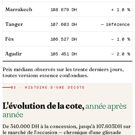
Marrakech
108.679
DH
+ 1.0 %
Tanger
107.603
DH
— référence
Fès
106.527
DH
− 1.0 %
Agadir
105.451
DH
− 2.0 %
Prix médians observés sur les trente derniers jours,
toutes versions essence confondues.
03 · HISTOIRE D'UNE DÉCOTE
L'évolution de la cote,
année après
année
De
340.000
DH à la concession, jusqu'à
107.603
DH sur
le marché de l'occasion — chronique d'une glissade