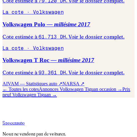
Cote estimée à
79.120
DH
. Voir le dossier complet.
La cote ·
Volkswagen
Volkswagen
Polo
— millésime
2017
Cote estimée à
61.713
DH
. Voir le dossier complet.
La cote ·
Volkswagen
Volkswagen
T Roc
— millésime
2017
Cote estimée à
93.361
DH
. Voir le dossier complet.
AIVAM — Statistiques auto ↗
NARSA ↗
← Toutes les cotes
Annonces
Volkswagen
Tiguan
occasion →
Prix
neuf
Volkswagen
Tiguan
→
S
soeez
auto
Nous ne vendons pas de voitures.