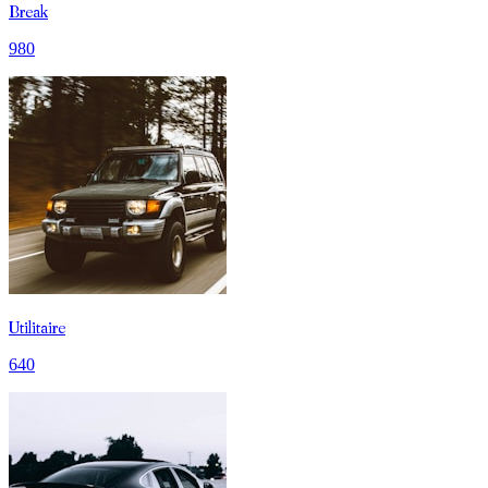
Break
980
Utilitaire
640