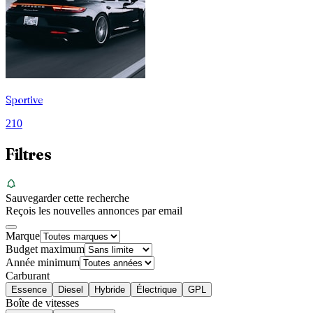
Sportive
210
Filtres
Sauvegarder cette recherche
Reçois les nouvelles annonces par email
Marque
Budget maximum
Année minimum
Carburant
Essence
Diesel
Hybride
Électrique
GPL
Boîte de vitesses