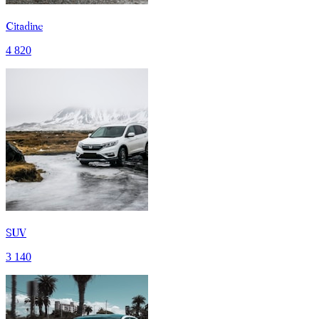
Citadine
4 820
SUV
3 140