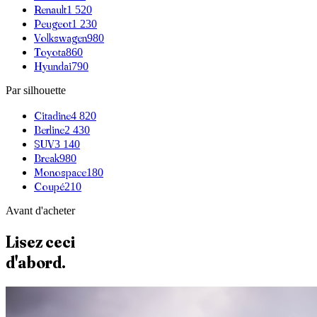
Renault
1 520
Peugeot
1 230
Volkswagen
980
Toyota
860
Hyundai
790
Par silhouette
Citadine
4 820
Berline
2 430
SUV
3 140
Break
980
Monospace
180
Coupé
210
Avant d'acheter
Lisez ceci
d'abord.