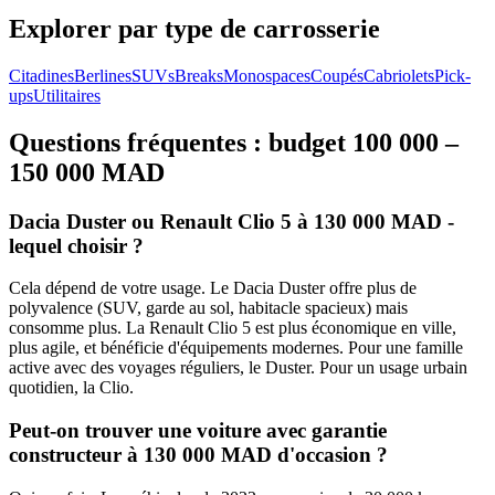
Explorer par type de carrosserie
Citadine
s
Berline
s
SUV
s
Break
s
Monospace
s
Coupé
s
Cabriolet
s
Pick-
up
s
Utilitaire
s
Questions fréquentes : budget
100 000 –
150 000 MAD
Dacia Duster ou Renault Clio 5 à 130 000 MAD -
lequel choisir ?
Cela dépend de votre usage. Le Dacia Duster offre plus de
polyvalence (SUV, garde au sol, habitacle spacieux) mais
consomme plus. La Renault Clio 5 est plus économique en ville,
plus agile, et bénéficie d'équipements modernes. Pour une famille
active avec des voyages réguliers, le Duster. Pour un usage urbain
quotidien, la Clio.
Peut-on trouver une voiture avec garantie
constructeur à 130 000 MAD d'occasion ?