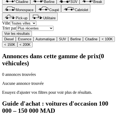
Citadine
Berline
SUV
Break
Monospace
Coupé
Cabriolet
Pick-up
Utilitaire
Ville
Trier par
Voir les résultats
Diesel
Essence
Automatique
SUV
Berline
Citadine
< 100K
< 150K
< 200K
Annonces dans cette gamme de prix
(
0
véhicules)
0 annonces trouvées
Aucune annonce trouvée
Essayez d'ajuster vos filtres pour voir plus de résultats.
Guide d'achat : voitures d'occasion
100
000 – 150 000 MAD