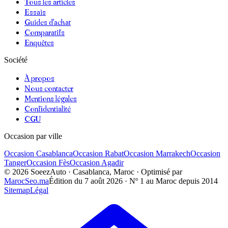
Tous les articles
Essais
Guides d'achat
Comparatifs
Enquêtes
Société
À propos
Nous contacter
Mentions légales
Confidentialité
CGU
Occasion par ville
Occasion
Casablanca
Occasion
Rabat
Occasion
Marrakech
Occasion
Tanger
Occasion
Fès
Occasion
Agadir
©
2026
SoeezAuto · Casablanca, Maroc · Optimisé par
MarocSeo.ma
Édition du
7 août 2026
· Nº 1 au Maroc depuis 2014
Sitemap
Légal