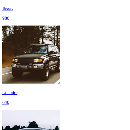
Break
980
Utilitaire
640