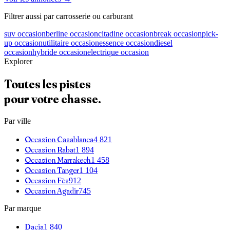
Filtrer aussi par carrosserie ou carburant
suv
occasion
berline
occasion
citadine
occasion
break
occasion
pick-
up
occasion
utilitaire
occasion
essence
occasion
diesel
occasion
hybride
occasion
electrique
occasion
Explorer
Toutes les pistes
pour votre chasse.
Par ville
Occasion
Casablanca
4 821
Occasion
Rabat
1 894
Occasion
Marrakech
1 458
Occasion
Tanger
1 104
Occasion
Fès
912
Occasion
Agadir
745
Par marque
Dacia
1 840