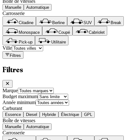
Boîte de vitesses
Manuelle
Automatique
Carrosserie
Citadine
Berline
SUV
Break
Monospace
Coupé
Cabriolet
Pick-up
Utilitaire
Ville
Filtres
Filtres
Marque
Budget maximum
Année minimum
Carburant
Essence
Diesel
Hybride
Électrique
GPL
Boîte de vitesses
Manuelle
Automatique
Carrosserie