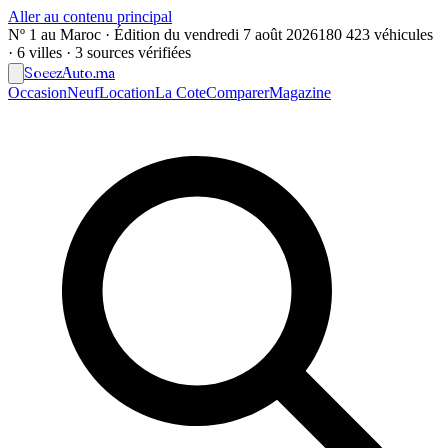
Aller au contenu principal
Nº 1 au Maroc · Édition du
vendredi 7 août 2026
180 423 véhicules
· 6 villes · 3 sources vérifiées
Soeez
Auto
.ma
Occasion
Neuf
Location
La Cote
Comparer
Magazine