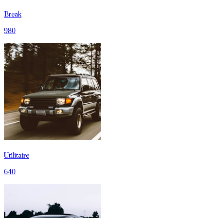
Break
980
Utilitaire
640