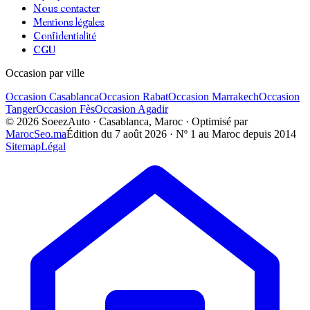
Nous contacter
Mentions légales
Confidentialité
CGU
Occasion par ville
Occasion
Casablanca
Occasion
Rabat
Occasion
Marrakech
Occasion
Tanger
Occasion
Fès
Occasion
Agadir
©
2026
SoeezAuto · Casablanca, Maroc · Optimisé par
MarocSeo.ma
Édition du
7 août 2026
· Nº 1 au Maroc depuis 2014
Sitemap
Légal