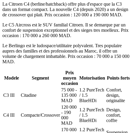
La Citroen C4 (berline/hatchback) offre plus d'espace que la C3
dans un format compact. La nouvelle C4 (depuis 2020) a un design
de crossover qui plait. Prix occasion : 120 000 a 190 000 MAD.
Le C5 Aircross est le SUV familial Citroen. Il se demarque par un
confort de suspension exceptionnel et des sieges tres moelleux. Prix
occasion : 170 000 a 260 000 MAD.
Le Berlingo est le ludospace/utilitaire polyvalent. Tres populaire
aupres des familles et des professionnels au Maroc, il offre un
volume de chargement imbattable. Prix occasion : 70 000 a 150 000
MAD.
Prix
Modele
Segment
moyen
Motorisation
Points forts
occasion
75 000 -
1.2 PureTech
Confort,
C3 III
Citadine
135 000
/ 1.5
design,
MAD
BlueHDi
originalite
120 000
1.2 PureTech
Design,
- 190
C4 III
Compacte/Crossover
/ 1.5
confort,
000
BlueHDi
coffre
MAD
170 000
1.2 PureTech
Suspension,