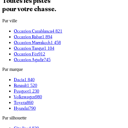
Toutes les pistes
pour votre chasse.
Par ville
Occasion
Casablanca
4 821
Occasion
Rabat
1 894
Occasion
Marrakech
1 458
Occasion
Tanger
1 104
Occasion
Fès
912
Occasion
Agadir
745
Par marque
Dacia
1 840
Renault
1 520
Peugeot
1 230
Volkswagen
980
Toyota
860
Hyundai
790
Par silhouette