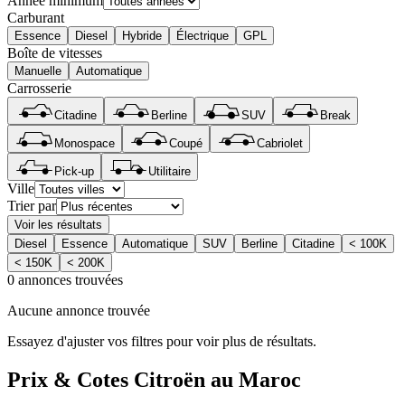
Année minimum
Carburant
Essence
Diesel
Hybride
Électrique
GPL
Boîte de vitesses
Manuelle
Automatique
Carrosserie
Citadine
Berline
SUV
Break
Monospace
Coupé
Cabriolet
Pick-up
Utilitaire
Ville
Trier par
Voir les résultats
Diesel
Essence
Automatique
SUV
Berline
Citadine
< 100K
< 150K
< 200K
0 annonces trouvées
Aucune annonce trouvée
Essayez d'ajuster vos filtres pour voir plus de résultats.
Prix & Cotes
Citroën
au Maroc