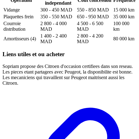
Operation
Cout concession
Frequence
independant
Vidange
300 - 450 MAD
550 - 850 MAD
15 000 km
Plaquettes frein
350 - 550 MAD
650 - 950 MAD
35 000 km
Courroie
2 800 - 4 000
4 500 - 6 500
100 000
distribution
MAD
MAD
km
1 400 - 2 400
2 800 - 4 200
Amortisseurs (4)
80 000 km
MAD
MAD
Liens utiles et ou acheter
Sopriam propose des Citroen d'occasion certifiees dans son reseau.
Les pieces etant partagees avec Peugeot, la disponibilite est bonne.
Les mecaniciens qui travaillent sur Peugeot maitrisent aussi les
Citroen.