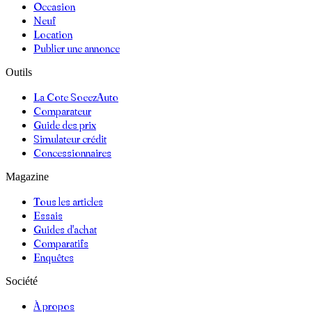
Occasion
Neuf
Location
Publier une annonce
Outils
La Cote SoeezAuto
Comparateur
Guide des prix
Simulateur crédit
Concessionnaires
Magazine
Tous les articles
Essais
Guides d'achat
Comparatifs
Enquêtes
Société
À propos