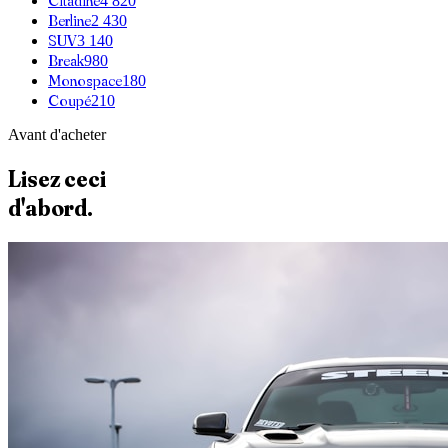
Citadine
4 820
Berline
2 430
SUV
3 140
Break
980
Monospace
180
Coupé
210
Avant d'acheter
Lisez ceci
d'abord.