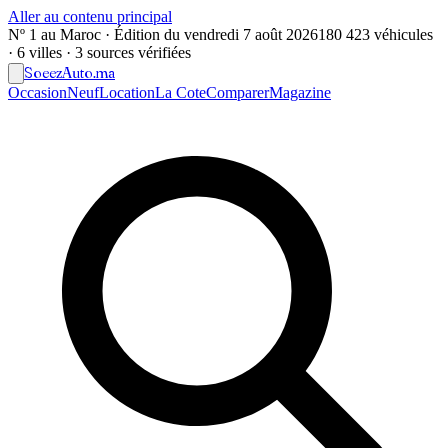
Aller au contenu principal
Nº 1 au Maroc · Édition du
vendredi 7 août 2026
180 423 véhicules
· 6 villes · 3 sources vérifiées
Soeez
Auto
.ma
Occasion
Neuf
Location
La Cote
Comparer
Magazine