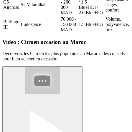
C5
- 260
/ 1.5
SUV familial
sieges,
Aircross
000
BlueHDi /
confort
MAD
2.0 BlueHDi
70 000 -
Volume,
Berlingo
Ludospace
150 000
1.5 BlueHDi
polyvalence,
III
MAD
prix
Video : Citroen occasion au Maroc
Decouvrez les Citroen les plus populaires au Maroc et les conseils
pour bien acheter en occasion.