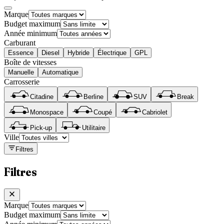
Marque
Budget maximum
Année minimum
Carburant
Essence
Diesel
Hybride
Électrique
GPL
Boîte de vitesses
Manuelle
Automatique
Carrosserie
Citadine
Berline
SUV
Break
Monospace
Coupé
Cabriolet
Pick-up
Utilitaire
Ville
Filtres
Filtres
Marque
Budget maximum