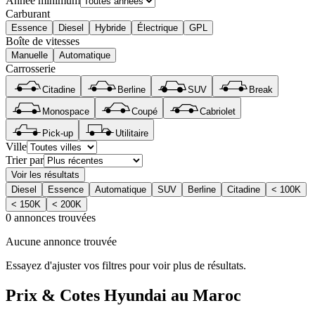
Année minimum
Carburant
Essence
Diesel
Hybride
Électrique
GPL
Boîte de vitesses
Manuelle
Automatique
Carrosserie
Citadine
Berline
SUV
Break
Monospace
Coupé
Cabriolet
Pick-up
Utilitaire
Ville
Trier par
Voir les résultats
Diesel
Essence
Automatique
SUV
Berline
Citadine
< 100K
< 150K
< 200K
0 annonces trouvées
Aucune annonce trouvée
Essayez d'ajuster vos filtres pour voir plus de résultats.
Prix & Cotes
Hyundai
au Maroc