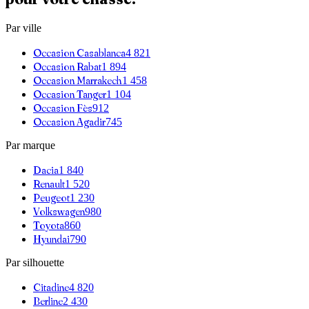
Par ville
Occasion
Casablanca
4 821
Occasion
Rabat
1 894
Occasion
Marrakech
1 458
Occasion
Tanger
1 104
Occasion
Fès
912
Occasion
Agadir
745
Par marque
Dacia
1 840
Renault
1 520
Peugeot
1 230
Volkswagen
980
Toyota
860
Hyundai
790
Par silhouette
Citadine
4 820
Berline
2 430