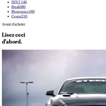
SUV
3 140
Break
980
Monospace
180
Coupé
210
Avant d'acheter
Lisez ceci
d'abord.