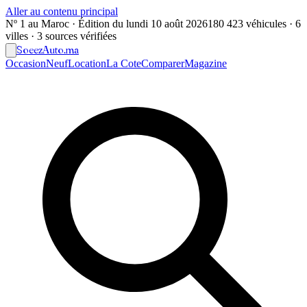
Aller au contenu principal
Nº 1 au Maroc · Édition du
lundi 10 août 2026
180 423 véhicules · 6
villes · 3 sources vérifiées
Soeez
Auto
.ma
Occasion
Neuf
Location
La Cote
Comparer
Magazine