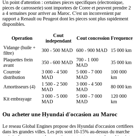
Un point d'attention : certaines pieces specifiques (electronique,
pieces de carrosserie) sont importees de Coree et peuvent prendre 2
a 4 semaines pour arriver au Maroc. C'est un inconvenient par
rapport a Renault ou Peugeot dont les pieces sont plus rapidement
disponibles.
Cout
Operation
Cout concession
Frequence
independant
Vidange (huile +
300 - 500 MAD
600 - 900 MAD
15 000 km
filtre)
Plaquettes frein
700 - 1 000
350 - 600 MAD
35 000 km
avant
MAD
Courroie
3 000 - 4 500
5 000 - 7 000
100 000
distribution
MAD
MAD
km
1 500 - 2 500
3 000 - 4 500
Amortisseurs (4)
80 000 km
MAD
MAD
3 000 - 5 000
5 000 - 7 000
120 000
Kit embrayage
MAD
MAD
km
Ou acheter une Hyundai d'occasion au Maroc
Le reseau Global Engines propose des Hyundai d'occasion certifiees
dans les grandes villes. Les prix sont 10-15% au-dessus du marche