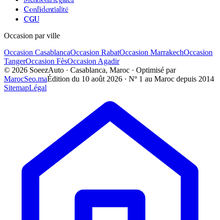
Confidentialité
CGU
Occasion par ville
Occasion
Casablanca
Occasion
Rabat
Occasion
Marrakech
Occasion
Tanger
Occasion
Fès
Occasion
Agadir
©
2026
SoeezAuto · Casablanca, Maroc · Optimisé par
MarocSeo.ma
Édition du
10 août 2026
· Nº 1 au Maroc depuis 2014
Sitemap
Légal