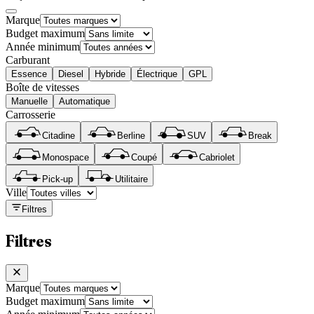
Marque
Budget maximum
Année minimum
Carburant
Essence
Diesel
Hybride
Électrique
GPL
Boîte de vitesses
Manuelle
Automatique
Carrosserie
Citadine
Berline
SUV
Break
Monospace
Coupé
Cabriolet
Pick-up
Utilitaire
Ville
Filtres
Filtres
Marque
Budget maximum