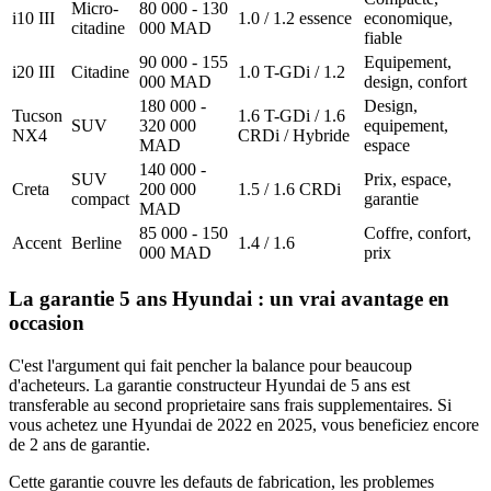
Micro-
80 000 - 130
i10 III
1.0 / 1.2 essence
economique,
citadine
000 MAD
fiable
90 000 - 155
Equipement,
i20 III
Citadine
1.0 T-GDi / 1.2
000 MAD
design, confort
180 000 -
Design,
Tucson
1.6 T-GDi / 1.6
SUV
320 000
equipement,
NX4
CRDi / Hybride
MAD
espace
140 000 -
SUV
Prix, espace,
Creta
200 000
1.5 / 1.6 CRDi
compact
garantie
MAD
85 000 - 150
Coffre, confort,
Accent
Berline
1.4 / 1.6
000 MAD
prix
La garantie 5 ans Hyundai : un vrai avantage en
occasion
C'est l'argument qui fait pencher la balance pour beaucoup
d'acheteurs. La garantie constructeur Hyundai de 5 ans est
transferable au second proprietaire sans frais supplementaires. Si
vous achetez une Hyundai de 2022 en 2025, vous beneficiez encore
de 2 ans de garantie.
Cette garantie couvre les defauts de fabrication, les problemes