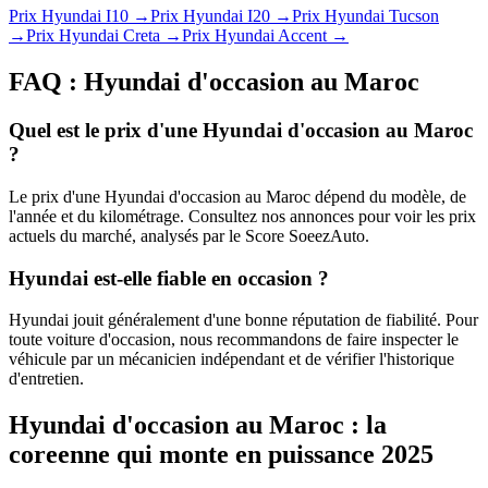
Prix
Hyundai
I10
→
Prix
Hyundai
I20
→
Prix
Hyundai
Tucson
→
Prix
Hyundai
Creta
→
Prix
Hyundai
Accent
→
FAQ :
Hyundai
d'occasion au Maroc
Quel est le prix d'une Hyundai d'occasion au Maroc
?
Le prix d'une Hyundai d'occasion au Maroc dépend du modèle, de
l'année et du kilométrage. Consultez nos annonces pour voir les prix
actuels du marché, analysés par le Score SoeezAuto.
Hyundai est-elle fiable en occasion ?
Hyundai jouit généralement d'une bonne réputation de fiabilité. Pour
toute voiture d'occasion, nous recommandons de faire inspecter le
véhicule par un mécanicien indépendant et de vérifier l'historique
d'entretien.
Hyundai d'occasion au Maroc : la
coreenne qui monte en puissance 2025