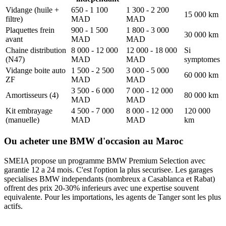
Vidange (huile +
650 - 1 100
1 300 - 2 200
15 000 km
filtre)
MAD
MAD
Plaquettes frein
900 - 1 500
1 800 - 3 000
30 000 km
avant
MAD
MAD
Chaine distribution
8 000 - 12 000
12 000 - 18 000
Si
(N47)
MAD
MAD
symptomes
Vidange boite auto
1 500 - 2 500
3 000 - 5 000
60 000 km
ZF
MAD
MAD
3 500 - 6 000
7 000 - 12 000
Amortisseurs (4)
80 000 km
MAD
MAD
Kit embrayage
4 500 - 7 000
8 000 - 12 000
120 000
(manuelle)
MAD
MAD
km
Ou acheter une BMW d'occasion au Maroc
SMEIA propose un programme BMW Premium Selection avec
garantie 12 a 24 mois. C'est l'option la plus securisee. Les garages
specialises BMW independants (nombreux a Casablanca et Rabat)
offrent des prix 20-30% inferieurs avec une expertise souvent
equivalente. Pour les importations, les agents de Tanger sont les plus
actifs.