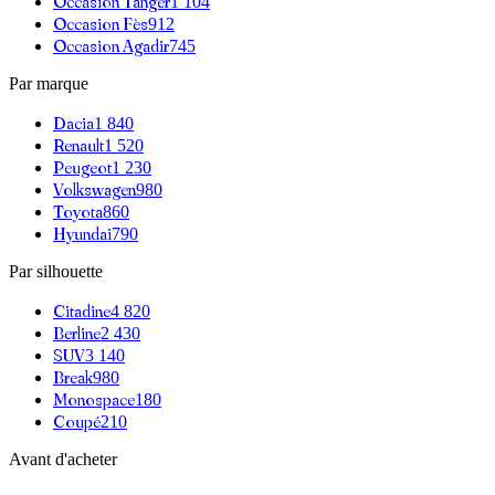
Occasion
Tanger
1 104
Occasion
Fès
912
Occasion
Agadir
745
Par marque
Dacia
1 840
Renault
1 520
Peugeot
1 230
Volkswagen
980
Toyota
860
Hyundai
790
Par silhouette
Citadine
4 820
Berline
2 430
SUV
3 140
Break
980
Monospace
180
Coupé
210
Avant d'acheter