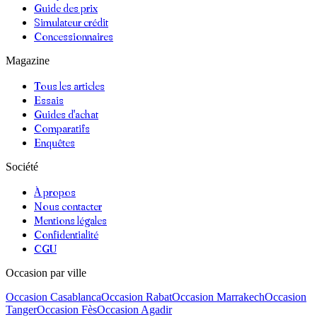
Guide des prix
Simulateur crédit
Concessionnaires
Magazine
Tous les articles
Essais
Guides d'achat
Comparatifs
Enquêtes
Société
À propos
Nous contacter
Mentions légales
Confidentialité
CGU
Occasion par ville
Occasion
Casablanca
Occasion
Rabat
Occasion
Marrakech
Occasion
Tanger
Occasion
Fès
Occasion
Agadir