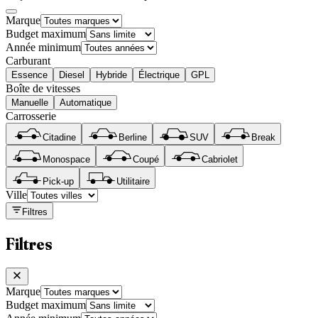
Marque
Budget maximum
Année minimum
Carburant
Essence
Diesel
Hybride
Électrique
GPL
Boîte de vitesses
Manuelle
Automatique
Carrosserie
Citadine
Berline
SUV
Break
Monospace
Coupé
Cabriolet
Pick-up
Utilitaire
Ville
Filtres
Filtres
Marque
Budget maximum