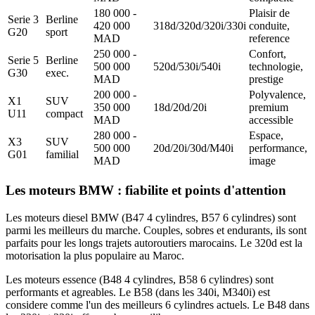
180 000 -
Plaisir de
Serie 3
Berline
420 000
318d/320d/320i/330i
conduite,
G20
sport
MAD
reference
250 000 -
Confort,
Serie 5
Berline
500 000
520d/530i/540i
technologie,
G30
exec.
MAD
prestige
200 000 -
Polyvalence,
X1
SUV
350 000
18d/20d/20i
premium
U11
compact
MAD
accessible
280 000 -
Espace,
X3
SUV
500 000
20d/20i/30d/M40i
performance,
G01
familial
MAD
image
Les moteurs BMW : fiabilite et points d'attention
Les moteurs diesel BMW (B47 4 cylindres, B57 6 cylindres) sont
parmi les meilleurs du marche. Couples, sobres et endurants, ils sont
parfaits pour les longs trajets autoroutiers marocains. Le 320d est la
motorisation la plus populaire au Maroc.
Les moteurs essence (B48 4 cylindres, B58 6 cylindres) sont
performants et agreables. Le B58 (dans les 340i, M340i) est
considere comme l'un des meilleurs 6 cylindres actuels. Le B48 dans