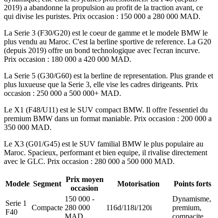
2019) a abandonne la propulsion au profit de la traction avant, ce
qui divise les puristes. Prix occasion : 150 000 a 280 000 MAD.
La Serie 3 (F30/G20) est le coeur de gamme et le modele BMW le
plus vendu au Maroc. C'est la berline sportive de reference. La G20
(depuis 2019) offre un bond technologique avec l'ecran incurve.
Prix occasion : 180 000 a 420 000 MAD.
La Serie 5 (G30/G60) est la berline de representation. Plus grande et
plus luxueuse que la Serie 3, elle vise les cadres dirigeants. Prix
occasion : 250 000 a 500 000+ MAD.
Le X1 (F48/U11) est le SUV compact BMW. Il offre l'essentiel du
premium BMW dans un format maniable. Prix occasion : 200 000 a
350 000 MAD.
Le X3 (G01/G45) est le SUV familial BMW le plus populaire au
Maroc. Spacieux, performant et bien equipe, il rivalise directement
avec le GLC. Prix occasion : 280 000 a 500 000 MAD.
Prix moyen
Modele
Segment
Motorisation
Points forts
occasion
150 000 -
Dynamisme,
Serie 1
Compacte
280 000
116d/118i/120i
premium,
F40
MAD
compacite