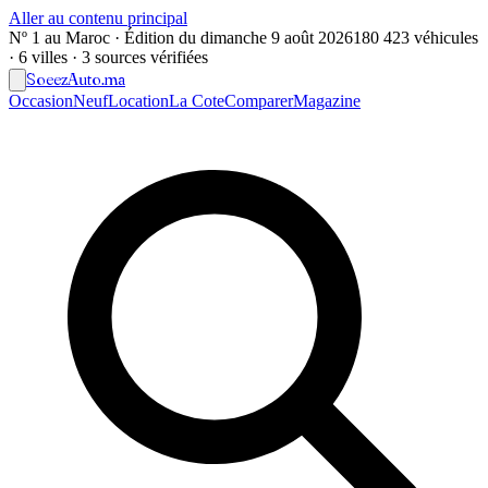
Aller au contenu principal
Nº 1 au Maroc · Édition du
dimanche 9 août 2026
180 423 véhicules
· 6 villes · 3 sources vérifiées
Soeez
Auto
.ma
Occasion
Neuf
Location
La Cote
Comparer
Magazine