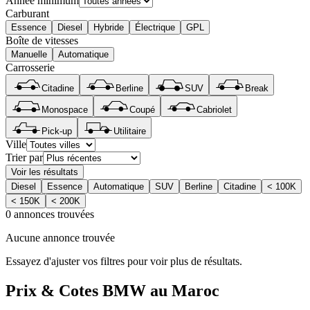
Année minimum
Carburant
Essence
Diesel
Hybride
Électrique
GPL
Boîte de vitesses
Manuelle
Automatique
Carrosserie
Citadine
Berline
SUV
Break
Monospace
Coupé
Cabriolet
Pick-up
Utilitaire
Ville
Trier par
Voir les résultats
Diesel
Essence
Automatique
SUV
Berline
Citadine
< 100K
< 150K
< 200K
0 annonces trouvées
Aucune annonce trouvée
Essayez d'ajuster vos filtres pour voir plus de résultats.
Prix & Cotes
BMW
au Maroc