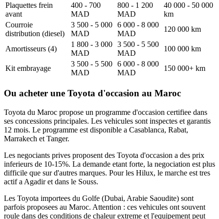
Plaquettes frein
400 - 700
800 - 1 200
40 000 - 50 000
avant
MAD
MAD
km
Courroie
3 500 - 5 000
6 000 - 8 000
120 000 km
distribution (diesel)
MAD
MAD
1 800 - 3 000
3 500 - 5 500
Amortisseurs (4)
100 000 km
MAD
MAD
3 500 - 5 500
6 000 - 8 000
Kit embrayage
150 000+ km
MAD
MAD
Ou acheter une Toyota d'occasion au Maroc
Toyota du Maroc propose un programme d'occasion certifiee dans
ses concessions principales. Les vehicules sont inspectes et garantis
12 mois. Le programme est disponible a Casablanca, Rabat,
Marrakech et Tanger.
Les negociants prives proposent des Toyota d'occasion a des prix
inferieurs de 10-15%. La demande etant forte, la negociation est plus
difficile que sur d'autres marques. Pour les Hilux, le marche est tres
actif a Agadir et dans le Souss.
Les Toyota importees du Golfe (Dubai, Arabie Saoudite) sont
parfois proposees au Maroc. Attention : ces vehicules ont souvent
roule dans des conditions de chaleur extreme et l'equipement peut