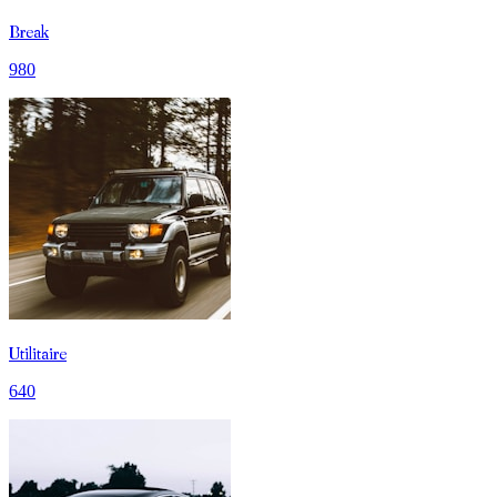
Break
980
Utilitaire
640