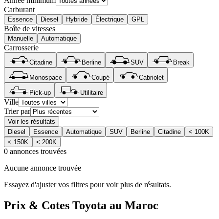
Année minimum
Carburant
Essence
Diesel
Hybride
Électrique
GPL
Boîte de vitesses
Manuelle
Automatique
Carrosserie
Citadine
Berline
SUV
Break
Monospace
Coupé
Cabriolet
Pick-up
Utilitaire
Ville
Trier par
Voir les résultats
Diesel
Essence
Automatique
SUV
Berline
Citadine
< 100K
< 150K
< 200K
0 annonces trouvées
Aucune annonce trouvée
Essayez d'ajuster vos filtres pour voir plus de résultats.
Prix & Cotes
Toyota
au Maroc