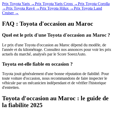
Prix
Toyota
Yaris
→
Prix
Toyota
Yaris Cross
→
Prix
Toyota
Corolla
→
Prix
Toyota
Rav4
→
Prix
Toyota
Hilux
→
Prix
Toyota
Land
Cruiser
→
FAQ :
Toyota
d'occasion au Maroc
Quel est le prix d'une Toyota d'occasion au Maroc ?
Le prix d'une Toyota d'occasion au Maroc dépend du modèle, de
l'année et du kilométrage. Consultez nos annonces pour voir les prix
actuels du marché, analysés par le Score SoeezAuto.
Toyota est-elle fiable en occasion ?
Toyota jouit généralement d'une bonne réputation de fiabilité. Pour
toute voiture d'occasion, nous recommandons de faire inspecter le
véhicule par un mécanicien indépendant et de vérifier l'historique
d'entretien.
Toyota d'occasion au Maroc : le guide de
la fiabilite 2025