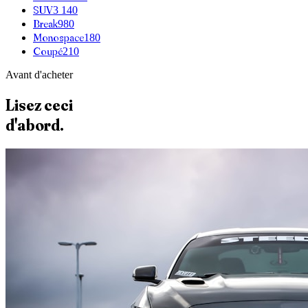
SUV
3 140
Break
980
Monospace
180
Coupé
210
Avant d'acheter
Lisez ceci
d'abord.