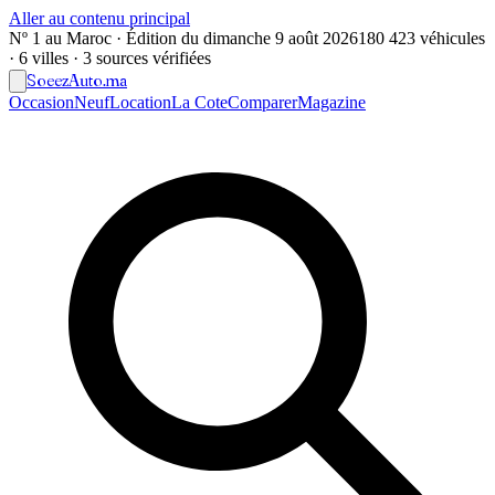
Aller au contenu principal
Nº 1 au Maroc · Édition du
dimanche 9 août 2026
180 423 véhicules
· 6 villes · 3 sources vérifiées
Soeez
Auto
.ma
Occasion
Neuf
Location
La Cote
Comparer
Magazine