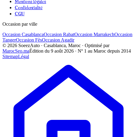
Mentions légales
Confidentialité
CGU
Occasion par ville
Occasion
Casablanca
Occasion
Rabat
Occasion
Marrakech
Occasion
Tanger
Occasion
Fès
Occasion
Agadir
©
2026
SoeezAuto · Casablanca, Maroc · Optimisé par
MarocSeo.ma
Édition du
9 août 2026
· Nº 1 au Maroc depuis 2014
Sitemap
Légal