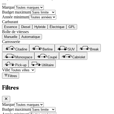
Marque
Budget maximum
Année minimum
Carburant
Essence
Diesel
Hybride
Électrique
GPL
Boîte de vitesses
Manuelle
Automatique
Carrosserie
Citadine
Berline
SUV
Break
Monospace
Coupé
Cabriolet
Pick-up
Utilitaire
Ville
Filtres
Filtres
Marque
Budget maximum