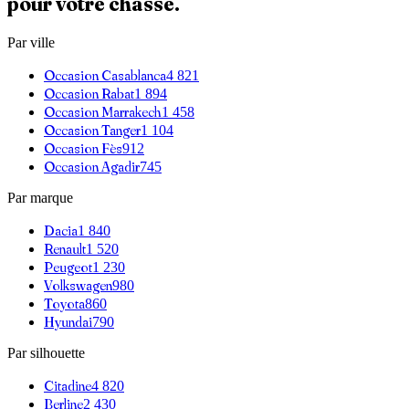
pour votre chasse.
Par ville
Occasion
Casablanca
4 821
Occasion
Rabat
1 894
Occasion
Marrakech
1 458
Occasion
Tanger
1 104
Occasion
Fès
912
Occasion
Agadir
745
Par marque
Dacia
1 840
Renault
1 520
Peugeot
1 230
Volkswagen
980
Toyota
860
Hyundai
790
Par silhouette
Citadine
4 820
Berline
2 430