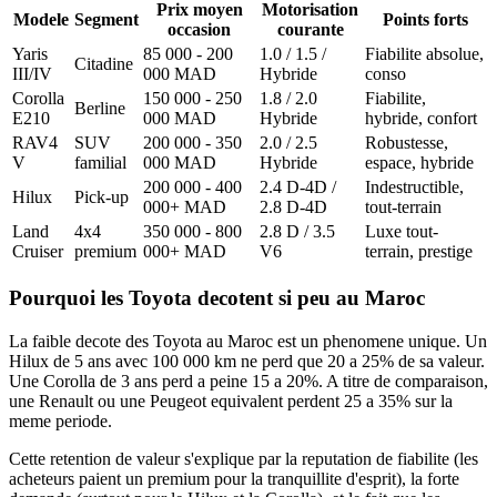
Prix moyen
Motorisation
Modele
Segment
Points forts
occasion
courante
Yaris
85 000 - 200
1.0 / 1.5 /
Fiabilite absolue,
Citadine
III/IV
000 MAD
Hybride
conso
Corolla
150 000 - 250
1.8 / 2.0
Fiabilite,
Berline
E210
000 MAD
Hybride
hybride, confort
RAV4
SUV
200 000 - 350
2.0 / 2.5
Robustesse,
V
familial
000 MAD
Hybride
espace, hybride
200 000 - 400
2.4 D-4D /
Indestructible,
Hilux
Pick-up
000+ MAD
2.8 D-4D
tout-terrain
Land
4x4
350 000 - 800
2.8 D / 3.5
Luxe tout-
Cruiser
premium
000+ MAD
V6
terrain, prestige
Pourquoi les Toyota decotent si peu au Maroc
La faible decote des Toyota au Maroc est un phenomene unique. Un
Hilux de 5 ans avec 100 000 km ne perd que 20 a 25% de sa valeur.
Une Corolla de 3 ans perd a peine 15 a 20%. A titre de comparaison,
une Renault ou une Peugeot equivalent perdent 25 a 35% sur la
meme periode.
Cette retention de valeur s'explique par la reputation de fiabilite (les
acheteurs paient un premium pour la tranquillite d'esprit), la forte