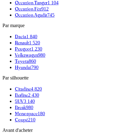
Occasion
Tanger
1 104
Occasion
Fès
912
Occasion
Agadir
745
Par marque
Dacia
1 840
Renault
1 520
Peugeot
1 230
Volkswagen
980
Toyota
860
Hyundai
790
Par silhouette
Citadine
4 820
Berline
2 430
SUV
3 140
Break
980
Monospace
180
Coupé
210
Avant d'acheter