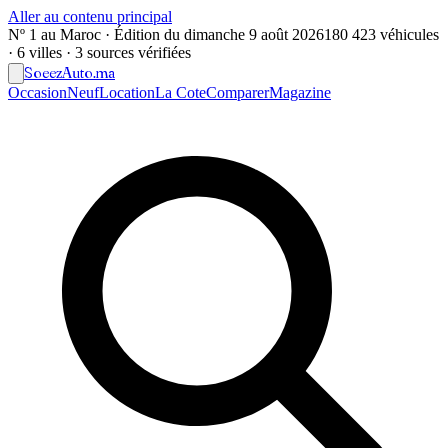
Aller au contenu principal
Nº 1 au Maroc · Édition du
dimanche 9 août 2026
180 423 véhicules
· 6 villes · 3 sources vérifiées
Soeez
Auto
.ma
Occasion
Neuf
Location
La Cote
Comparer
Magazine