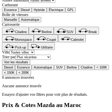
Année minimum
Carburant
Essence
Diesel
Hybride
Électrique
GPL
Boîte de vitesses
Manuelle
Automatique
Carrosserie
Citadine
Berline
SUV
Break
Monospace
Coupé
Cabriolet
Pick-up
Utilitaire
Ville
Trier par
Voir les résultats
Diesel
Essence
Automatique
SUV
Berline
Citadine
< 100K
< 150K
< 200K
0 annonces trouvées
Aucune annonce trouvée
Essayez d'ajuster vos filtres pour voir plus de résultats.
Prix & Cotes
Mazda
au Maroc