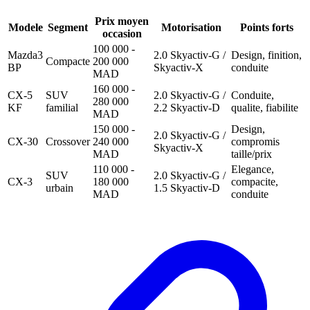
Prix moyen
Modele
Segment
Motorisation
Points forts
occasion
100 000 -
Mazda3
2.0 Skyactiv-G /
Design, finition,
Compacte
200 000
BP
Skyactiv-X
conduite
MAD
160 000 -
CX-5
SUV
2.0 Skyactiv-G /
Conduite,
280 000
KF
familial
2.2 Skyactiv-D
qualite, fiabilite
MAD
150 000 -
Design,
2.0 Skyactiv-G /
CX-30
Crossover
240 000
compromis
Skyactiv-X
MAD
taille/prix
110 000 -
Elegance,
SUV
2.0 Skyactiv-G /
CX-3
180 000
compacite,
urbain
1.5 Skyactiv-D
MAD
conduite