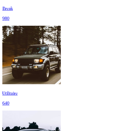
Break
980
Utilitaire
640