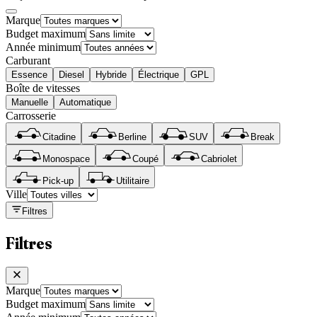
Marque
Budget maximum
Année minimum
Carburant
Essence
Diesel
Hybride
Électrique
GPL
Boîte de vitesses
Manuelle
Automatique
Carrosserie
Citadine
Berline
SUV
Break
Monospace
Coupé
Cabriolet
Pick-up
Utilitaire
Ville
Filtres
Filtres
Marque
Budget maximum