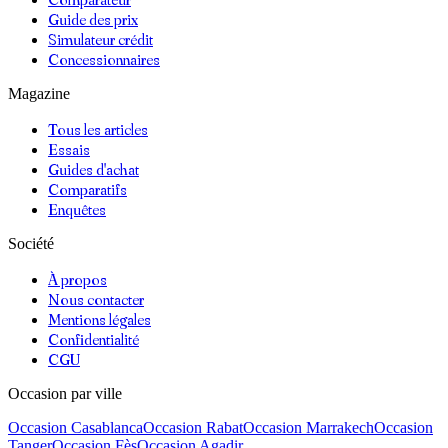
Guide des prix
Simulateur crédit
Concessionnaires
Magazine
Tous les articles
Essais
Guides d'achat
Comparatifs
Enquêtes
Société
À propos
Nous contacter
Mentions légales
Confidentialité
CGU
Occasion par ville
Occasion
Casablanca
Occasion
Rabat
Occasion
Marrakech
Occasion
Tanger
Occasion
Fès
Occasion
Agadir