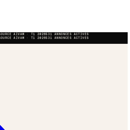
OURCE AIVAM · T1 2026
531
ANNONCES ACTIVES
OURCE AIVAM · T1 2026
531
ANNONCES ACTIVES