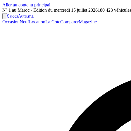
Aller au contenu principal
Nº 1 au Maroc · Édition du
mercredi 15 juillet 2026
180 423 véhicules 
Soeez
Auto
.ma
Occasion
Neuf
Location
La Cote
Comparer
Magazine