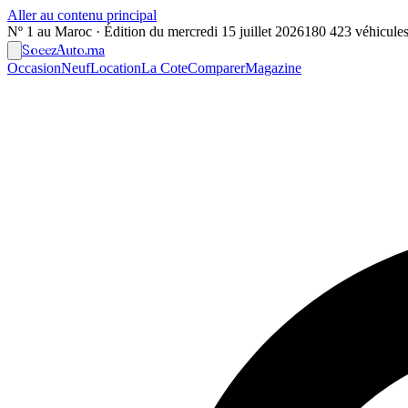
Aller au contenu principal
Nº 1 au Maroc · Édition du
mercredi 15 juillet 2026
180 423 véhicules 
Soeez
Auto
.ma
Occasion
Neuf
Location
La Cote
Comparer
Magazine