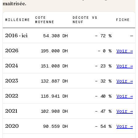
maîtrisée.
COTE
DÉCOTE VS
MILLÉSIME
FICHE
MOYENNE
NEUF
2016
· ici
54.308
DH
−
72
%
—
2026
195.000
DH
−
0
%
Voir →
2024
151.008
DH
−
23
%
Voir →
2023
132.887
DH
−
32
%
Voir →
2022
116.941
DH
−
40
%
Voir →
2021
102.908
DH
−
47
%
Voir →
2020
90.559
DH
−
54
%
Voir →