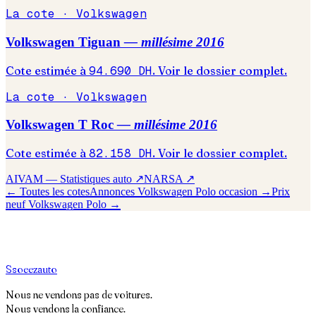
La cote ·
Volkswagen
Volkswagen
Tiguan
— millésime
2016
Cote estimée à
94.690
DH
. Voir le dossier complet.
La cote ·
Volkswagen
Volkswagen
T Roc
— millésime
2016
Cote estimée à
82.158
DH
. Voir le dossier complet.
AIVAM — Statistiques auto ↗
NARSA ↗
← Toutes les cotes
Annonces
Volkswagen
Polo
occasion →
Prix
neuf
Volkswagen
Polo
→
S
soeez
auto
Nous ne vendons pas de voitures.
Nous vendons la confiance.