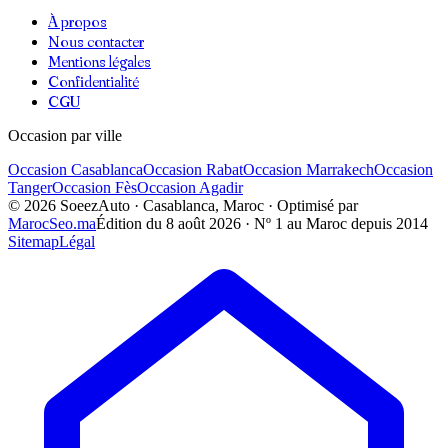
À propos
Nous contacter
Mentions légales
Confidentialité
CGU
Occasion par ville
Occasion
Casablanca
Occasion
Rabat
Occasion
Marrakech
Occasion
Tanger
Occasion
Fès
Occasion
Agadir
©
2026
SoeezAuto · Casablanca, Maroc · Optimisé par
MarocSeo.ma
Édition du
8 août 2026
· Nº 1 au Maroc depuis 2014
Sitemap
Légal