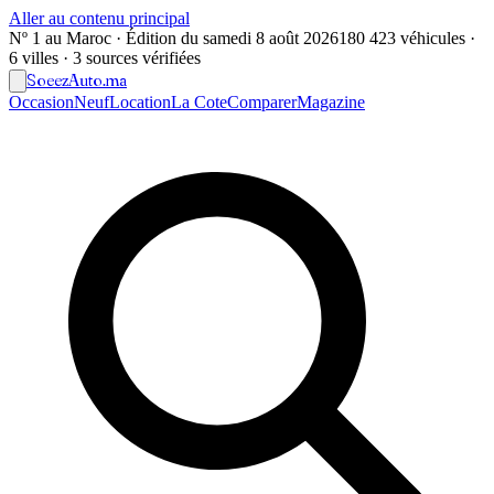
Aller au contenu principal
Nº 1 au Maroc · Édition du
samedi 8 août 2026
180 423 véhicules ·
6 villes · 3 sources vérifiées
Soeez
Auto
.ma
Occasion
Neuf
Location
La Cote
Comparer
Magazine