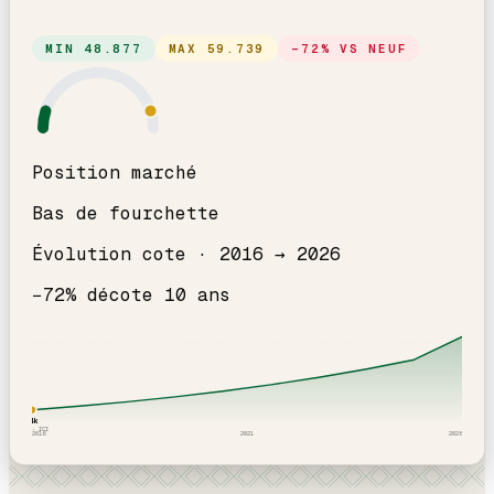
MIN
48.877
MAX
59.739
−
72
% VS NEUF
Position marché
Bas de fourchette
Évolution cote ·
2016
→
2026
−
72
% décote
10
an
s
54
k
2016
· ICI
2016
2021
2026