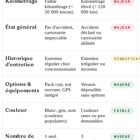
Kilométrage
Faible
Kilométrage
MAJEUR
kilométrage (<
élevé (> 120
50 000 km/an)
000 km)
État général
Pas d'accident,
Accident
MAJEUR
carrosserie
déclaré ou
impeccable
carrosserie
abîmée
Historique
Entretien
Entretien
SIGNIFICA
d'entretien
régulier chez
irrégulier ou
concessionnaire
inconnu
Options &
Pack cuir, toit
Version
MODÉRÉ
équipements
ouvrant, GPS
dépouillée
intégré
sans options
Couleur
Blanc, gris, noir
Couleurs
FAIBLE
(couleurs
rares ou peu
populaires)
demandées
Nombre de
1 seul
3
MODÉRÉ