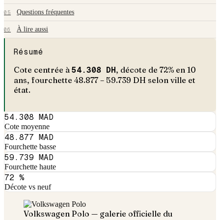
Questions fréquentes
05
À lire aussi
06
Résumé
Cote centrée à
54.308
DH
, décote de
72
% en
10
an
s
, fourchette
48.877
–
59.739
DH selon ville et
état.
54.308 MAD
Cote moyenne
48.877 MAD
Fourchette basse
59.739 MAD
Fourchette haute
72 %
Décote vs neuf
Volkswagen
Polo
— galerie officielle du