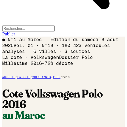
Publier
●
N°1 au Maroc · Édition du
samedi 8 août
2026
Vol. 01 · N°18 · 180 423 véhicules
analysés · 6 villes · 3 sources
La cote ·
Volkswagen
Dossier
Polo
·
Millésime
2016
−
72
% décote
ACCUEIL
/
LA COTE
/
VOLKSWAGEN
/
POLO
/
2016
Cote
Volkswagen
Polo
2016
au Maroc