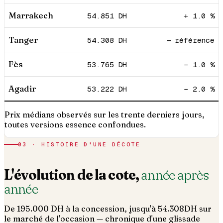
Marrakech
54.851
DH
+ 1.0 %
Tanger
54.308
DH
— référence
Fès
53.765
DH
− 1.0 %
Agadir
53.222
DH
− 2.0 %
Prix médians observés sur les trente derniers jours,
toutes versions essence confondues.
03 · HISTOIRE D'UNE DÉCOTE
L'évolution de la cote,
année après
année
De
195.000
DH à la concession, jusqu'à
54.308
DH sur
le marché de l'occasion — chronique d'une glissade