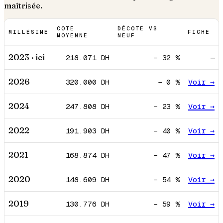
maîtrisée.
COTE
DÉCOTE VS
MILLÉSIME
FICHE
MOYENNE
NEUF
2023
· ici
218.071
DH
−
32
%
—
2026
320.000
DH
−
0
%
Voir →
2024
247.808
DH
−
23
%
Voir →
2022
191.903
DH
−
40
%
Voir →
2021
168.874
DH
−
47
%
Voir →
2020
148.609
DH
−
54
%
Voir →
2019
130.776
DH
−
59
%
Voir →