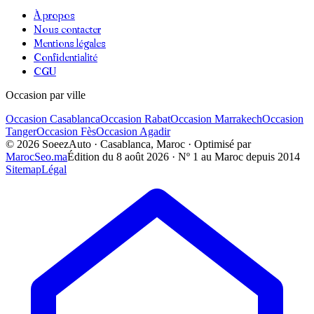
À propos
Nous contacter
Mentions légales
Confidentialité
CGU
Occasion par ville
Occasion
Casablanca
Occasion
Rabat
Occasion
Marrakech
Occasion
Tanger
Occasion
Fès
Occasion
Agadir
©
2026
SoeezAuto · Casablanca, Maroc · Optimisé par
MarocSeo.ma
Édition du
8 août 2026
· Nº 1 au Maroc depuis 2014
Sitemap
Légal