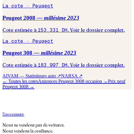
La cote ·
Peugeot
Peugeot
2008
— millésime
2023
Cote estimée à
153.331
DH
. Voir le dossier complet.
La cote ·
Peugeot
Peugeot
308
— millésime
2023
Cote estimée à
183.997
DH
. Voir le dossier complet.
AIVAM — Statistiques auto ↗
NARSA ↗
← Toutes les cotes
Annonces
Peugeot
3008
occasion →
Prix neuf
Peugeot
3008
→
S
soeez
auto
Nous ne vendons pas de voitures.
Nous vendons la confiance.