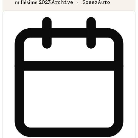
millésime
2023
.
Archive · SoeezAuto