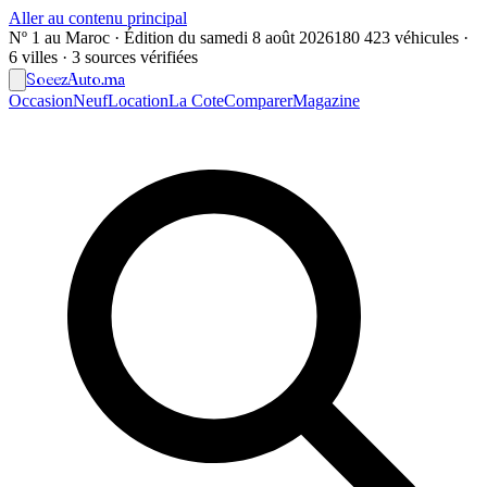
Aller au contenu principal
Nº 1 au Maroc · Édition du
samedi 8 août 2026
180 423 véhicules ·
6 villes · 3 sources vérifiées
Soeez
Auto
.ma
Occasion
Neuf
Location
La Cote
Comparer
Magazine