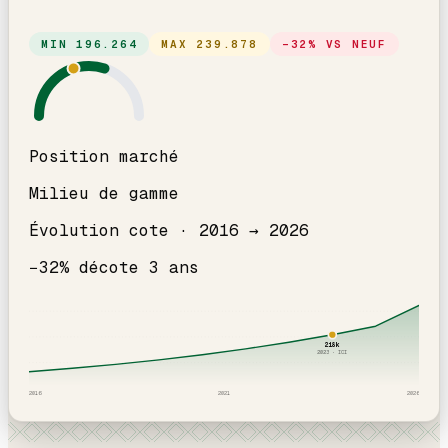
MIN
196.264
MAX
239.878
−
32
% VS NEUF
Position marché
Milieu de gamme
Évolution cote ·
2016
→
2026
−
32
% décote
3
an
s
218
k
2023
· ICI
2016
2021
2026