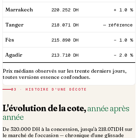
Marrakech
220.252
DH
+ 1.0 %
Tanger
218.071
DH
— référence
Fès
215.890
DH
− 1.0 %
Agadir
213.710
DH
− 2.0 %
Prix médians observés sur les trente derniers jours,
toutes versions essence confondues.
03 · HISTOIRE D'UNE DÉCOTE
L'évolution de la cote,
année après
année
De
320.000
DH à la concession, jusqu'à
218.071
DH sur
le marché de l'occasion — chronique d'une glissade