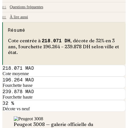
Questions fréquentes
05
À lire aussi
06
Résumé
Cote centrée à
218.071
DH
, décote de
32
% en
3
an
s
, fourchette
196.264
–
239.878
DH selon ville et
état.
218.071 MAD
Cote moyenne
196.264 MAD
Fourchette basse
239.878 MAD
Fourchette haute
32 %
Décote vs neuf
Peugeot
3008
— galerie officielle du