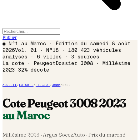
Publier
●
N°1 au Maroc · Édition du
samedi 8 août
2026
Vol. 01 · N°18 · 180 423 véhicules
analysés · 6 villes · 3 sources
La cote ·
Peugeot
Dossier
3008
· Millésime
2023
−
32
% décote
ACCUEIL
/
LA COTE
/
PEUGEOT
/
3008
/
2023
Cote
Peugeot
3008
2023
au Maroc
Millésime
2023
· Argus SoeezAuto · Prix du marché