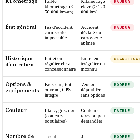
Kilométrage
Faible
Kilométrage
MAJEUR
kilométrage (<
élevé (> 120
50 000 km/an)
000 km)
État général
Pas d'accident,
Accident
MAJEUR
carrosserie
déclaré ou
impeccable
carrosserie
abîmée
Historique
Entretien
Entretien
SIGNIFICA
d'entretien
régulier chez
irrégulier ou
concessionnaire
inconnu
Options &
Pack cuir, toit
Version
MODÉRÉ
équipements
ouvrant, GPS
dépouillée
intégré
sans options
Couleur
Blanc, gris, noir
Couleurs
FAIBLE
(couleurs
rares ou peu
populaires)
demandées
Nombre de
1 seul
3
MODÉRÉ