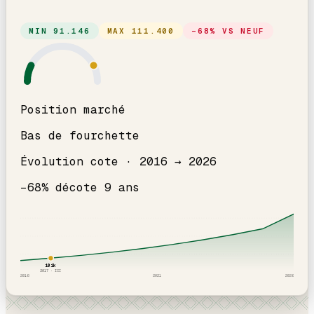
MIN
91.146
MAX
111.400
−
68
% VS NEUF
Position marché
Bas de fourchette
Évolution cote ·
2016
→
2026
−
68
% décote
9
an
s
101
k
2017
· ICI
2016
2021
2026