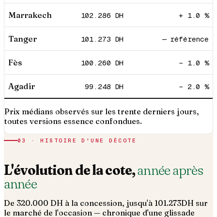
Marrakech
102.286
DH
+ 1.0 %
Tanger
101.273
DH
— référence
Fès
100.260
DH
− 1.0 %
Agadir
99.248
DH
− 2.0 %
Prix médians observés sur les trente derniers jours,
toutes versions essence confondues.
03 · HISTOIRE D'UNE DÉCOTE
L'évolution de la cote,
année après
année
De
320.000
DH à la concession, jusqu'à
101.273
DH sur
le marché de l'occasion — chronique d'une glissade