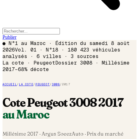
Publier
●
N°1 au Maroc · Édition du
samedi 8 août
2026
Vol. 01 · N°18 · 180 423 véhicules
analysés · 6 villes · 3 sources
La cote ·
Peugeot
Dossier
3008
· Millésime
2017
−
68
% décote
ACCUEIL
/
LA COTE
/
PEUGEOT
/
3008
/
2017
Cote
Peugeot
3008
2017
au Maroc
Millésime
2017
· Argus SoeezAuto · Prix du marché