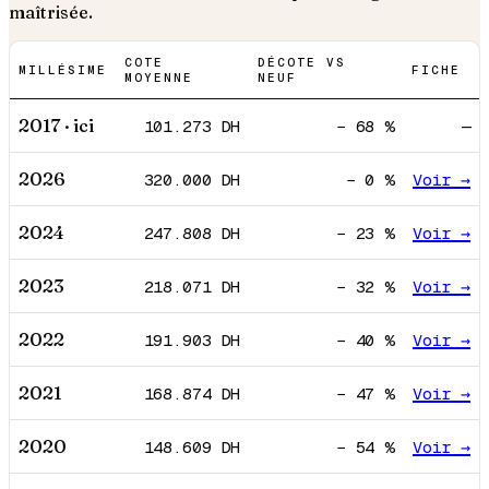
maîtrisée.
COTE
DÉCOTE VS
MILLÉSIME
FICHE
MOYENNE
NEUF
2017
· ici
101.273
DH
−
68
%
—
2026
320.000
DH
−
0
%
Voir →
2024
247.808
DH
−
23
%
Voir →
2023
218.071
DH
−
32
%
Voir →
2022
191.903
DH
−
40
%
Voir →
2021
168.874
DH
−
47
%
Voir →
2020
148.609
DH
−
54
%
Voir →