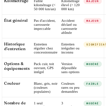
Kilométrage
Faible
Kilométrage
MAJEUR
kilométrage (<
élevé (> 120
50 000 km/an)
000 km)
État général
Pas d'accident,
Accident
MAJEUR
carrosserie
déclaré ou
impeccable
carrosserie
abîmée
Historique
Entretien
Entretien
SIGNIFICA
d'entretien
régulier chez
irrégulier ou
concessionnaire
inconnu
Options &
Pack cuir, toit
Version
MODÉRÉ
équipements
ouvrant, GPS
dépouillée
intégré
sans options
Couleur
Blanc, gris, noir
Couleurs
FAIBLE
(couleurs
rares ou peu
populaires)
demandées
Nombre de
1 seul
3
MODÉRÉ