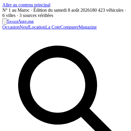
Aller au contenu principal
Nº 1 au Maroc · Édition du
samedi 8 août 2026
180 423 véhicules ·
6 villes · 3 sources vérifiées
Soeez
Auto
.ma
Occasion
Neuf
Location
La Cote
Comparer
Magazine