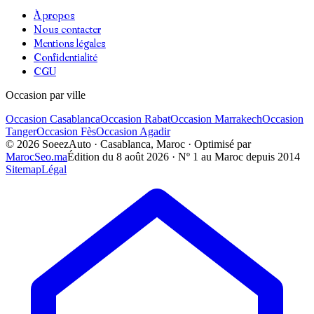
À propos
Nous contacter
Mentions légales
Confidentialité
CGU
Occasion par ville
Occasion
Casablanca
Occasion
Rabat
Occasion
Marrakech
Occasion
Tanger
Occasion
Fès
Occasion
Agadir
©
2026
SoeezAuto · Casablanca, Maroc · Optimisé par
MarocSeo.ma
Édition du
8 août 2026
· Nº 1 au Maroc depuis 2014
Sitemap
Légal