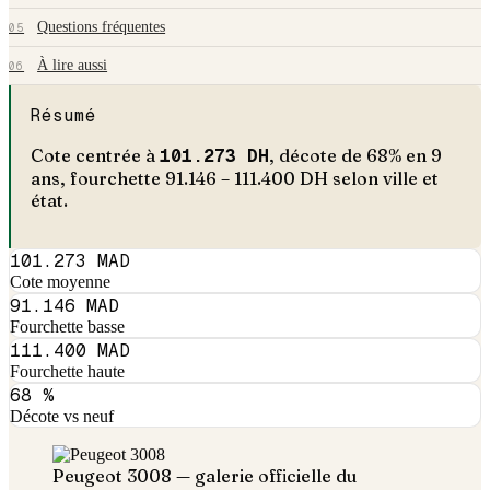
Questions fréquentes
05
À lire aussi
06
Résumé
Cote centrée à
101.273
DH
, décote de
68
% en
9
an
s
, fourchette
91.146
–
111.400
DH selon ville et
état.
101.273 MAD
Cote moyenne
91.146 MAD
Fourchette basse
111.400 MAD
Fourchette haute
68 %
Décote vs neuf
Peugeot
3008
— galerie officielle du