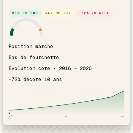
MIN
80.208
MAX
98.032
−
72
% VS NEUF
Position marché
Bas de fourchette
Évolution cote ·
2016
→
2026
−
72
% décote
10
an
s
89
k
2016
· ICI
2016
2021
2026