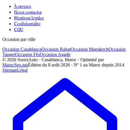
À propos
Nous contacter
Mentions légales
Confidentialité
CGU
Occasion par ville
Occasion
Casablanca
Occasion
Rabat
Occasion
Marrakech
Occasion
Tanger
Occasion
Fès
Occasion
Agadir
©
2026
SoeezAuto · Casablanca, Maroc · Optimisé par
MarocSeo.ma
Édition du
8 août 2026
· Nº 1 au Maroc depuis 2014
Sitemap
Légal