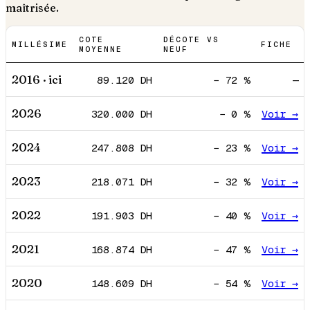
maîtrisée.
COTE
DÉCOTE VS
MILLÉSIME
FICHE
MOYENNE
NEUF
2016
· ici
89.120
DH
−
72
%
—
2026
320.000
DH
−
0
%
Voir →
2024
247.808
DH
−
23
%
Voir →
2023
218.071
DH
−
32
%
Voir →
2022
191.903
DH
−
40
%
Voir →
2021
168.874
DH
−
47
%
Voir →
2020
148.609
DH
−
54
%
Voir →