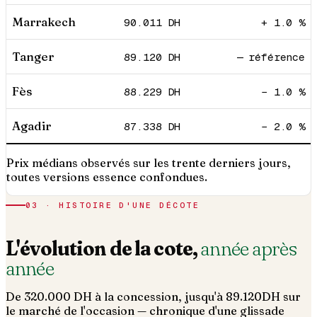
Marrakech
90.011
DH
+ 1.0 %
Tanger
89.120
DH
— référence
Fès
88.229
DH
− 1.0 %
Agadir
87.338
DH
− 2.0 %
Prix médians observés sur les trente derniers jours,
toutes versions essence confondues.
03 · HISTOIRE D'UNE DÉCOTE
L'évolution de la cote,
année après
année
De
320.000
DH à la concession, jusqu'à
89.120
DH sur
le marché de l'occasion — chronique d'une glissade