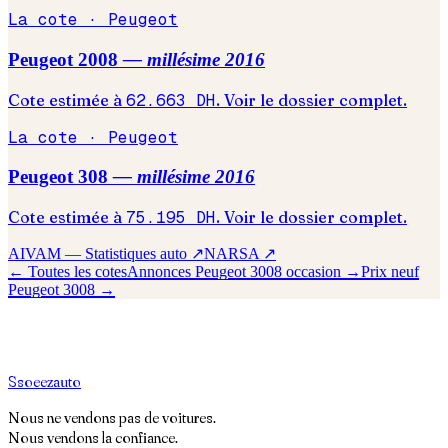
La cote ·
Peugeot
Peugeot
2008
— millésime
2016
Cote estimée à
62.663
DH
. Voir le dossier complet.
La cote ·
Peugeot
Peugeot
308
— millésime
2016
Cote estimée à
75.195
DH
. Voir le dossier complet.
AIVAM — Statistiques auto ↗
NARSA ↗
← Toutes les cotes
Annonces
Peugeot
3008
occasion →
Prix neuf
Peugeot
3008
→
S
soeez
auto
Nous ne vendons pas de voitures.
Nous vendons la confiance.