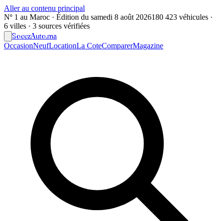
Aller au contenu principal
Nº 1 au Maroc · Édition du
samedi 8 août 2026
180 423 véhicules ·
6 villes · 3 sources vérifiées
Soeez
Auto
.ma
Occasion
Neuf
Location
La Cote
Comparer
Magazine