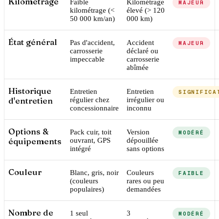
Kilométrage
Faible
Kilométrage
MAJEUR
kilométrage (<
élevé (> 120
50 000 km/an)
000 km)
État général
Pas d'accident,
Accident
MAJEUR
carrosserie
déclaré ou
impeccable
carrosserie
abîmée
Historique
Entretien
Entretien
SIGNIFICA
d'entretien
régulier chez
irrégulier ou
concessionnaire
inconnu
Options &
Pack cuir, toit
Version
MODÉRÉ
équipements
ouvrant, GPS
dépouillée
intégré
sans options
Couleur
Blanc, gris, noir
Couleurs
FAIBLE
(couleurs
rares ou peu
populaires)
demandées
Nombre de
1 seul
3
MODÉRÉ