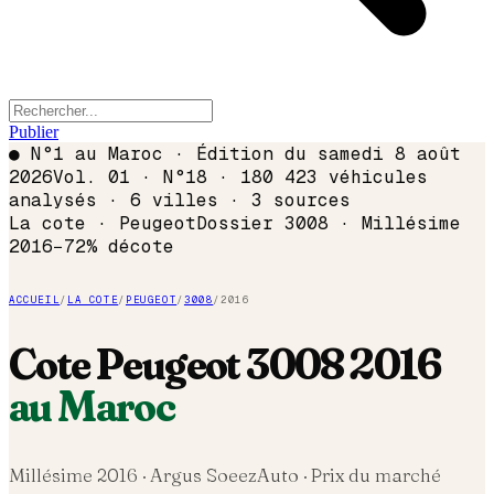
Publier
●
N°1 au Maroc · Édition du
samedi 8 août
2026
Vol. 01 · N°18 · 180 423 véhicules
analysés · 6 villes · 3 sources
La cote ·
Peugeot
Dossier
3008
· Millésime
2016
−
72
% décote
ACCUEIL
/
LA COTE
/
PEUGEOT
/
3008
/
2016
Cote
Peugeot
3008
2016
au Maroc
Millésime
2016
· Argus SoeezAuto · Prix du marché