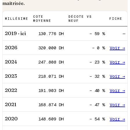
maîtrisée.
COTE
DÉCOTE VS
MILLÉSIME
FICHE
MOYENNE
NEUF
2019
· ici
130.776
DH
−
59
%
—
2026
320.000
DH
−
0
%
Voir →
2024
247.808
DH
−
23
%
Voir →
2023
218.071
DH
−
32
%
Voir →
2022
191.903
DH
−
40
%
Voir →
2021
168.874
DH
−
47
%
Voir →
2020
148.609
DH
−
54
%
Voir →