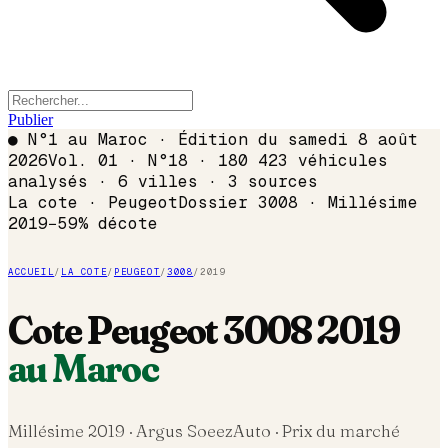
Publier
●
N°1 au Maroc · Édition du
samedi 8 août
2026
Vol. 01 · N°18 · 180 423 véhicules
analysés · 6 villes · 3 sources
La cote ·
Peugeot
Dossier
3008
· Millésime
2019
−
59
% décote
ACCUEIL
/
LA COTE
/
PEUGEOT
/
3008
/
2019
Cote
Peugeot
3008
2019
au Maroc
Millésime
2019
· Argus SoeezAuto · Prix du marché