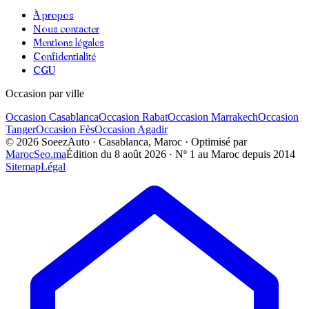
À propos
Nous contacter
Mentions légales
Confidentialité
CGU
Occasion par ville
Occasion
Casablanca
Occasion
Rabat
Occasion
Marrakech
Occasion
Tanger
Occasion
Fès
Occasion
Agadir
©
2026
SoeezAuto · Casablanca, Maroc · Optimisé par
MarocSeo.ma
Édition du
8 août 2026
· Nº 1 au Maroc depuis 2014
Sitemap
Légal