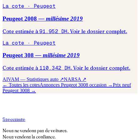
La cote ·
Peugeot
Peugeot
2008
— millésime
2019
Cote estimée à
91.952
DH
. Voir le dossier complet.
La cote ·
Peugeot
Peugeot
308
— millésime
2019
Cote estimée à
110.342
DH
. Voir le dossier complet.
AIVAM — Statistiques auto ↗
NARSA ↗
← Toutes les cotes
Annonces
Peugeot
3008
occasion →
Prix neuf
Peugeot
3008
→
S
soeez
auto
Nous ne vendons pas de voitures.
Nous vendons la confiance.