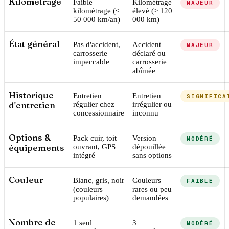
Kilométrage
Faible
Kilométrage
MAJEUR
kilométrage (<
élevé (> 120
50 000 km/an)
000 km)
État général
Pas d'accident,
Accident
MAJEUR
carrosserie
déclaré ou
impeccable
carrosserie
abîmée
Historique
Entretien
Entretien
SIGNIFICA
d'entretien
régulier chez
irrégulier ou
concessionnaire
inconnu
Options &
Pack cuir, toit
Version
MODÉRÉ
équipements
ouvrant, GPS
dépouillée
intégré
sans options
Couleur
Blanc, gris, noir
Couleurs
FAIBLE
(couleurs
rares ou peu
populaires)
demandées
Nombre de
1 seul
3
MODÉRÉ