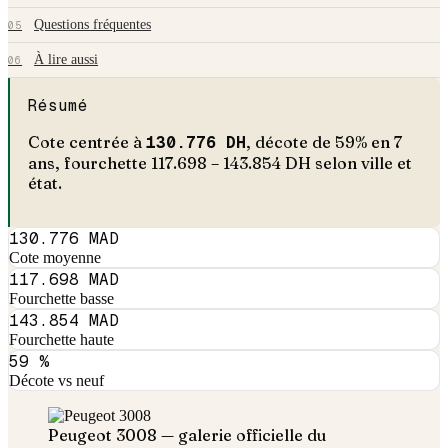
Questions fréquentes
05
À lire aussi
06
Résumé
Cote centrée à
130.776
DH
, décote de
59
% en
7
an
s
, fourchette
117.698
–
143.854
DH selon ville et
état.
130.776 MAD
Cote moyenne
117.698 MAD
Fourchette basse
143.854 MAD
Fourchette haute
59 %
Décote vs neuf
Peugeot
3008
— galerie officielle du