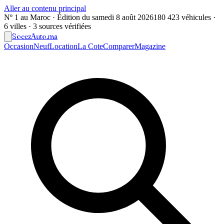
Aller au contenu principal
Nº 1 au Maroc · Édition du
samedi 8 août 2026
180 423 véhicules ·
6 villes · 3 sources vérifiées
Soeez
Auto
.ma
Occasion
Neuf
Location
La Cote
Comparer
Magazine