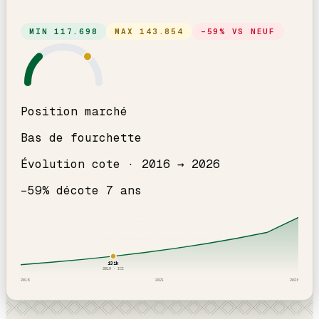
MIN
117.698
MAX
143.854
−
59
% VS NEUF
Position marché
Bas de fourchette
Évolution cote ·
2016
→
2026
−
59
% décote
7
an
s
131
k
2019
· ICI
2016
2021
2026