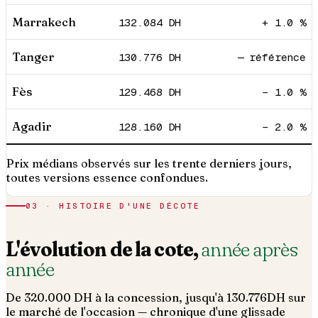
Marrakech
132.084
DH
+ 1.0 %
Tanger
130.776
DH
— référence
Fès
129.468
DH
− 1.0 %
Agadir
128.160
DH
− 2.0 %
Prix médians observés sur les trente derniers jours,
toutes versions essence confondues.
03 · HISTOIRE D'UNE DÉCOTE
L'évolution de la cote,
année après
année
De
320.000
DH à la concession, jusqu'à
130.776
DH sur
le marché de l'occasion — chronique d'une glissade