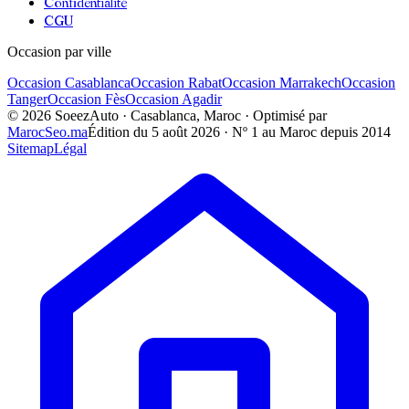
Confidentialité
CGU
Occasion par ville
Occasion
Casablanca
Occasion
Rabat
Occasion
Marrakech
Occasion
Tanger
Occasion
Fès
Occasion
Agadir
©
2026
SoeezAuto · Casablanca, Maroc · Optimisé par
MarocSeo.ma
Édition du
5 août 2026
· Nº 1 au Maroc depuis 2014
Sitemap
Légal