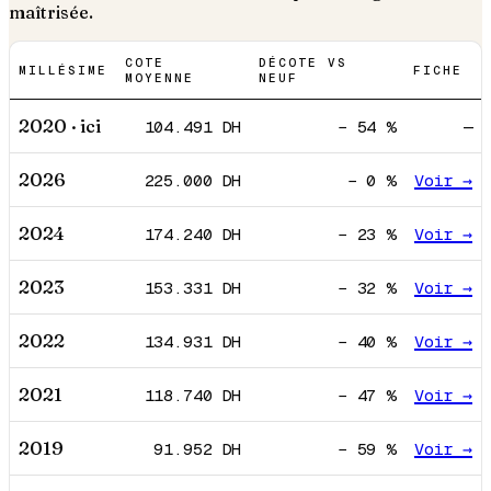
maîtrisée.
COTE
DÉCOTE VS
MILLÉSIME
FICHE
MOYENNE
NEUF
2020
· ici
104.491
DH
−
54
%
—
2026
225.000
DH
−
0
%
Voir →
2024
174.240
DH
−
23
%
Voir →
2023
153.331
DH
−
32
%
Voir →
2022
134.931
DH
−
40
%
Voir →
2021
118.740
DH
−
47
%
Voir →
2019
91.952
DH
−
59
%
Voir →