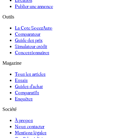
Location
Publier une annonce
Outils
La Cote SoeezAuto
Comparateur
Guide des prix
Simulateur crédit
Concessionnaires
Magazine
Tous les articles
Essais
Guides d'achat
Comparatifs
Enquêtes
Société
À propos
Nous contacter
Mentions légales