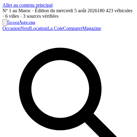
Aller au contenu principal
Nº 1 au Maroc · Édition du
mercredi 5 août 2026
180 423 véhicules
· 6 villes · 3 sources vérifiées
Soeez
Auto
.ma
Occasion
Neuf
Location
La Cote
Comparer
Magazine