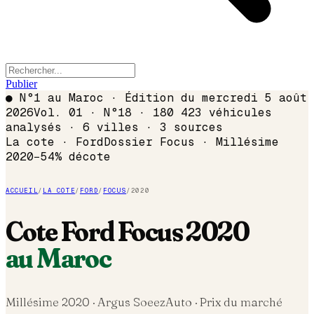
Publier
●
N°1 au Maroc · Édition du
mercredi 5 août
2026
Vol. 01 · N°18 · 180 423 véhicules
analysés · 6 villes · 3 sources
La cote ·
Ford
Dossier
Focus
· Millésime
2020
−
54
% décote
ACCUEIL
/
LA COTE
/
FORD
/
FOCUS
/
2020
Cote
Ford
Focus
2020
au Maroc
Millésime
2020
· Argus SoeezAuto · Prix du marché