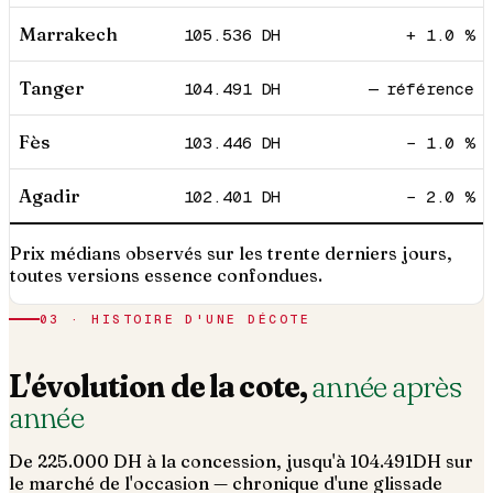
Marrakech
105.536
DH
+ 1.0 %
Tanger
104.491
DH
— référence
Fès
103.446
DH
− 1.0 %
Agadir
102.401
DH
− 2.0 %
Prix médians observés sur les trente derniers jours,
toutes versions essence confondues.
03 · HISTOIRE D'UNE DÉCOTE
L'évolution de la cote,
année après
année
De
225.000
DH à la concession, jusqu'à
104.491
DH sur
le marché de l'occasion — chronique d'une glissade