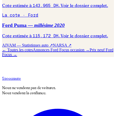
Cote estimée à
143.965
DH
. Voir le dossier complet.
La cote ·
Ford
Ford
Puma
— millésime
2020
Cote estimée à
115.172
DH
. Voir le dossier complet.
AIVAM — Statistiques auto ↗
NARSA ↗
← Toutes les cotes
Annonces
Ford
Focus
occasion →
Prix neuf
Ford
Focus
→
S
soeez
auto
Nous ne vendons pas de voitures.
Nous vendons la confiance.