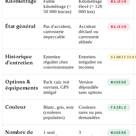
Kilométrage
Faible
Kilométrage
MAJEUR
kilométrage (<
élevé (> 120
50 000 km/an)
000 km)
État général
Pas d'accident,
Accident
MAJEUR
carrosserie
déclaré ou
impeccable
carrosserie
abîmée
Historique
Entretien
Entretien
SIGNIFICA
d'entretien
régulier chez
irrégulier ou
concessionnaire
inconnu
Options &
Pack cuir, toit
Version
MODÉRÉ
équipements
ouvrant, GPS
dépouillée
intégré
sans options
Couleur
Blanc, gris, noir
Couleurs
FAIBLE
(couleurs
rares ou peu
populaires)
demandées
Nombre de
1 seul
3
MODÉRÉ