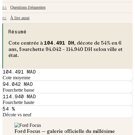
Questions fréquentes
05
À lire aussi
06
Résumé
Cote centrée à
104.491
DH
, décote de
54
% en
6
an
s
, fourchette
94.042
–
114.940
DH selon ville et
état.
104.491 MAD
Cote moyenne
94.042 MAD
Fourchette basse
114.940 MAD
Fourchette haute
54 %
Décote vs neuf
Ford
Focus
— galerie officielle du millésime