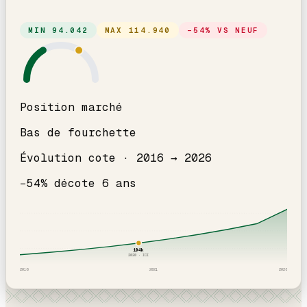
MIN
94.042
MAX
114.940
−
54
% VS NEUF
Position marché
Bas de fourchette
Évolution cote ·
2016
→
2026
−
54
% décote
6
an
s
104
k
2020
· ICI
2016
2021
2026