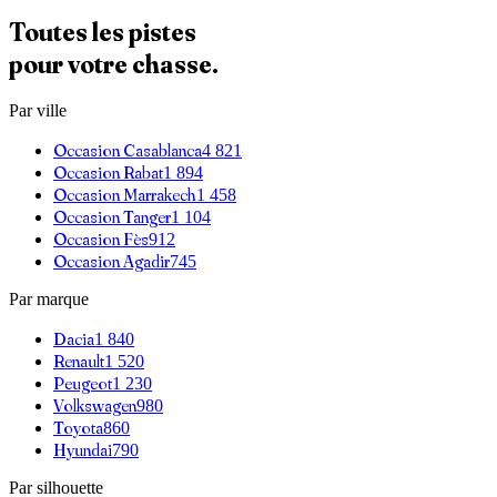
Toutes les pistes
pour votre chasse.
Par ville
Occasion
Casablanca
4 821
Occasion
Rabat
1 894
Occasion
Marrakech
1 458
Occasion
Tanger
1 104
Occasion
Fès
912
Occasion
Agadir
745
Par marque
Dacia
1 840
Renault
1 520
Peugeot
1 230
Volkswagen
980
Toyota
860
Hyundai
790
Par silhouette