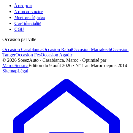
À propos
Nous contacter
Mentions légales
Confidentialité
CGU
Occasion par ville
Occasion
Casablanca
Occasion
Rabat
Occasion
Marrakech
Occasion
Tanger
Occasion
Fès
Occasion
Agadir
©
2026
SoeezAuto · Casablanca, Maroc · Optimisé par
MarocSeo.ma
Édition du
9 août 2026
· Nº 1 au Maroc depuis 2014
Sitemap
Légal