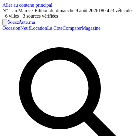
Aller au contenu principal
Nº 1 au Maroc · Édition du
dimanche 9 août 2026
180 423 véhicules
· 6 villes · 3 sources vérifiées
Soeez
Auto
.ma
Occasion
Neuf
Location
La Cote
Comparer
Magazine