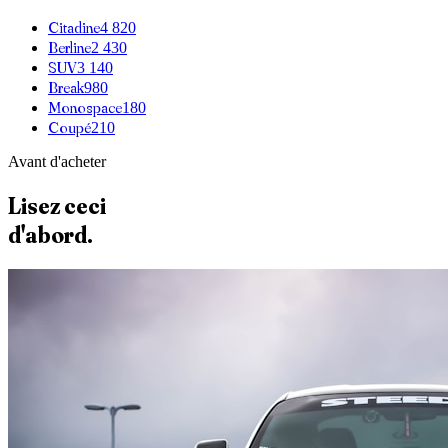
Citadine
4 820
Berline
2 430
SUV
3 140
Break
980
Monospace
180
Coupé
210
Avant d'acheter
Lisez ceci
d'abord.