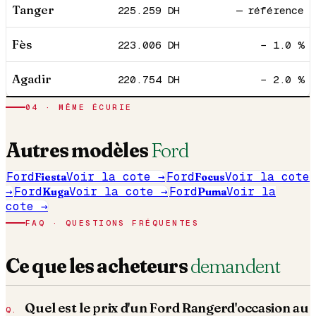
Tanger
225.259
DH
— référence
Fès
223.006
DH
− 1.0 %
Agadir
220.754
DH
− 2.0 %
04
· MÊME ÉCURIE
Autres modèles
Ford
Ford
Fiesta
Voir la cote →
Ford
Focus
Voir la cote
→
Ford
Kuga
Voir la cote →
Ford
Puma
Voir la
cote →
FAQ · QUESTIONS FRÉQUENTES
Ce que les acheteurs
demandent
Quel est le prix d'un
Ford
Ranger
d'occasion au