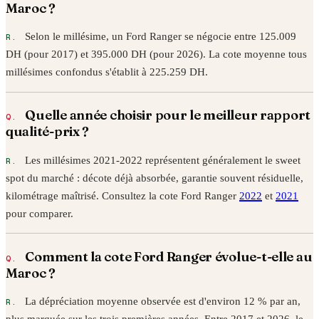
Maroc ?
Selon le millésime, un
Ford
Ranger
se négocie entre
125.009
DH (pour
2017
) et
395.000
DH (pour
2026
). La cote moyenne tous
millésimes confondus s'établit à
225.259
DH.
Quelle année choisir pour le meilleur rapport
qualité-prix ?
Les millésimes 2021-2022 représentent généralement le sweet
spot du marché : décote déjà absorbée, garantie souvent résiduelle,
kilométrage maîtrisé. Consultez la cote
Ford
Ranger
2022
et
2021
pour comparer.
Comment la cote
Ford
Ranger
évolue-t-elle au
Maroc ?
La dépréciation moyenne observée est d'environ 12 % par an,
plus marquée sur les trois premières années. Entre
2017
et
2026
, le