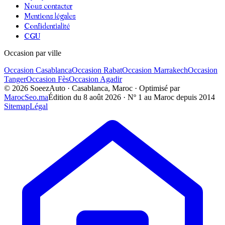
Nous contacter
Mentions légales
Confidentialité
CGU
Occasion par ville
Occasion
Casablanca
Occasion
Rabat
Occasion
Marrakech
Occasion
Tanger
Occasion
Fès
Occasion
Agadir
©
2026
SoeezAuto · Casablanca, Maroc · Optimisé par
MarocSeo.ma
Édition du
8 août 2026
· Nº 1 au Maroc depuis 2014
Sitemap
Légal