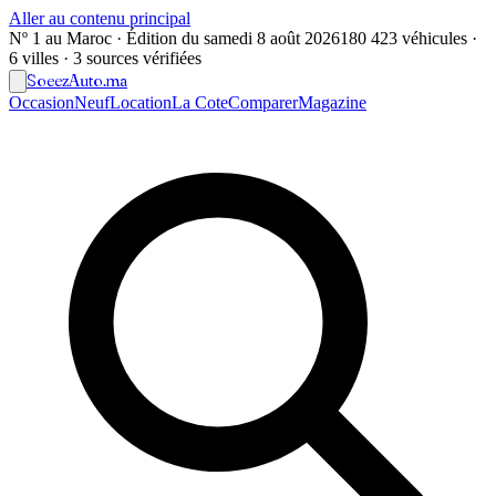
Aller au contenu principal
Nº 1 au Maroc · Édition du
samedi 8 août 2026
180 423 véhicules ·
6 villes · 3 sources vérifiées
Soeez
Auto
.ma
Occasion
Neuf
Location
La Cote
Comparer
Magazine