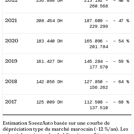
2022
236.880
DH
213.192
–
−
40
%
260.568
2021
208.454
DH
187.609
–
−
47
%
229.299
2020
183.440
DH
165.096
–
−
54
%
201.784
2019
161.427
DH
145.284
–
−
59
%
177.570
2018
142.056
DH
127.850
–
−
64
%
156.262
2017
125.009
DH
112.508
–
−
68
%
137.510
Estimation SoeezAuto basée sur une courbe de
dépréciation type du marché marocain (−12 %/an). Les