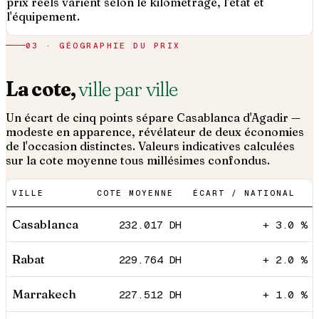
prix réels varient selon le kilométrage, l'état et
l'équipement.
03 · GÉOGRAPHIE DU PRIX
La cote,
ville par ville
Un écart de cinq points sépare Casablanca d'Agadir —
modeste en apparence, révélateur de deux économies
de l'occasion distinctes. Valeurs indicatives calculées
sur la cote moyenne tous millésimes confondus.
VILLE
COTE MOYENNE
ÉCART / NATIONAL
Casablanca
232.017
DH
+ 3.0 %
Rabat
229.764
DH
+ 2.0 %
Marrakech
227.512
DH
+ 1.0 %