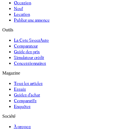
Occasion
Neuf
Location
Publier une annonce
Outils
La Cote SoeezAuto
Comparateur
Guide des prix
Simulateur crédit
Concessionnaires
Magazine
Tous les articles
Essais
Guides d'achat
Comparatifs
Enquêtes
Société
À propos