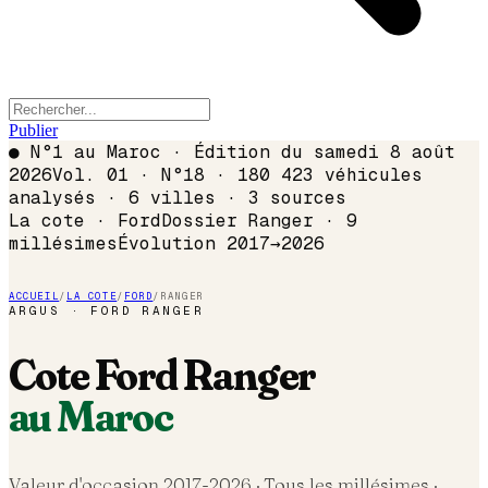
Publier
●
N°1 au Maroc · Édition du
samedi 8 août
2026
Vol. 01 · N°18 · 180 423 véhicules
analysés · 6 villes · 3 sources
La cote ·
Ford
Dossier
Ranger
·
9
millésimes
Évolution
2017
→
2026
ACCUEIL
/
LA COTE
/
FORD
/
RANGER
ARGUS ·
FORD
RANGER
Cote
Ford
Ranger
au Maroc
Valeur d'occasion 2017-
2026
· Tous les millésimes ·