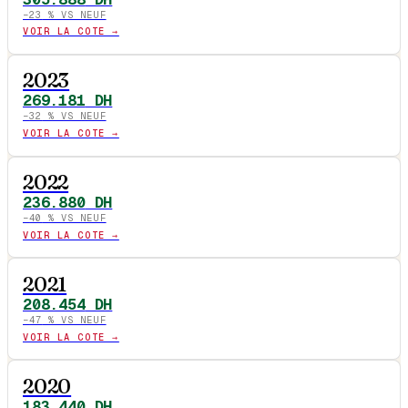
−
23
% VS NEUF
VOIR LA COTE →
2023
269.181
DH
−
32
% VS NEUF
VOIR LA COTE →
2022
236.880
DH
−
40
% VS NEUF
VOIR LA COTE →
2021
208.454
DH
−
47
% VS NEUF
VOIR LA COTE →
2020
183.440
DH