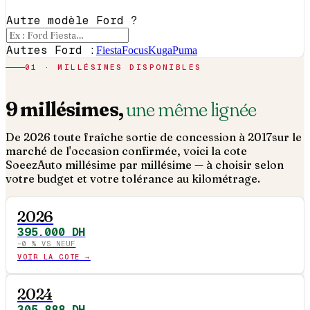
Autre modèle Ford ?
Autres Ford :
Fiesta
Focus
Kuga
Puma
01 · MILLÉSIMES DISPONIBLES
9
millésimes,
une même lignée
De
2026
toute fraîche sortie de concession à
2017
sur le
marché de l'occasion confirmée, voici la cote
SoeezAuto millésime par millésime — à choisir selon
votre budget et votre tolérance au kilométrage.
2026
395.000
DH
−
0
% VS NEUF
VOIR LA COTE →
2024
305.888
DH