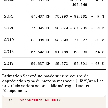
105.546
2021
84.437
DH
75.993
–
92.881
−
47
%
2020
74.305
DH
66.874
–
81.736
−
54
%
2019
65.388
DH
58.849
–
71.927
−
59
%
2018
57.542
DH
51.788
–
63.296
−
64
%
2017
50.637
DH
45.573
–
55.701
−
68
%
Estimation SoeezAuto basée sur une courbe de
dépréciation type du marché marocain (−12 %/an). Les
prix réels varient selon le kilométrage, l'état et
l'équipement.
03 · GÉOGRAPHIE DU PRIX