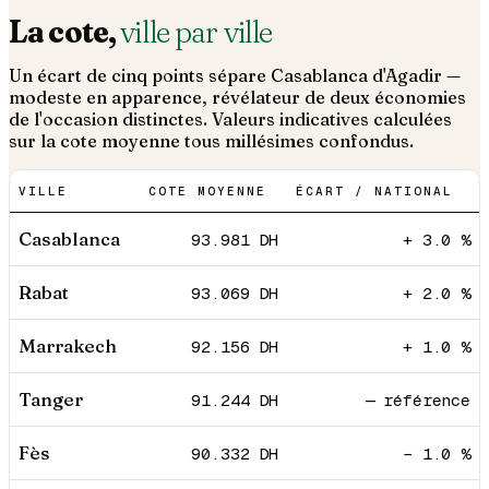
La cote,
ville par ville
Un écart de cinq points sépare Casablanca d'Agadir —
modeste en apparence, révélateur de deux économies
de l'occasion distinctes. Valeurs indicatives calculées
sur la cote moyenne tous millésimes confondus.
VILLE
COTE MOYENNE
ÉCART / NATIONAL
Casablanca
93.981
DH
+ 3.0 %
Rabat
93.069
DH
+ 2.0 %
Marrakech
92.156
DH
+ 1.0 %
Tanger
91.244
DH
— référence
Fès
90.332
DH
− 1.0 %