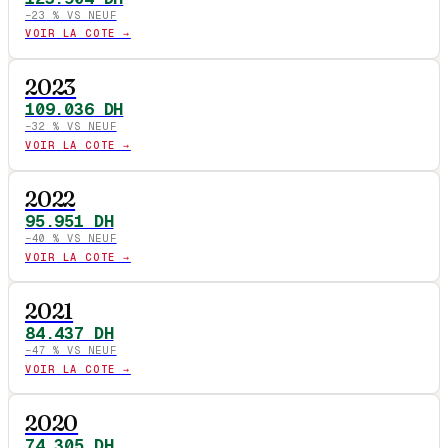
−
23
% VS NEUF
VOIR LA COTE →
2023
109.036
DH
−
32
% VS NEUF
VOIR LA COTE →
2022
95.951
DH
−
40
% VS NEUF
VOIR LA COTE →
2021
84.437
DH
−
47
% VS NEUF
VOIR LA COTE →
2020
74.305
DH