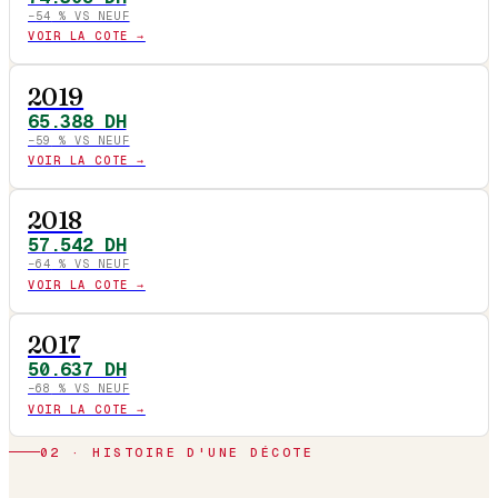
−
54
% VS NEUF
VOIR LA COTE →
2019
65.388
DH
−
59
% VS NEUF
VOIR LA COTE →
2018
57.542
DH
−
64
% VS NEUF
VOIR LA COTE →
2017
50.637
DH
−
68
% VS NEUF
VOIR LA COTE →
02 · HISTOIRE D'UNE DÉCOTE