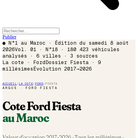
Publier
●
N°1 au Maroc · Édition du
samedi 8 août
2026
Vol. 01 · N°18 · 180 423 véhicules
analysés · 6 villes · 3 sources
La cote ·
Ford
Dossier
Fiesta
·
9
millésimes
Évolution
2017
→
2026
ACCUEIL
/
LA COTE
/
FORD
/
FIESTA
ARGUS ·
FORD
FIESTA
Cote
Ford
Fiesta
au Maroc
Valeur d'occasion 2017-
2026
· Tous les millésimes ·