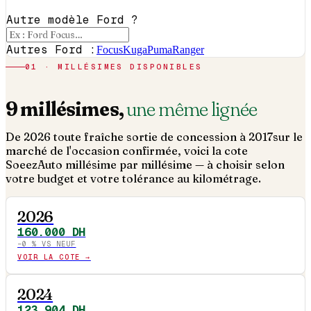
Autre modèle Ford ?
Autres Ford :
Focus
Kuga
Puma
Ranger
01 · MILLÉSIMES DISPONIBLES
9
millésimes,
une même lignée
De
2026
toute fraîche sortie de concession à
2017
sur le
marché de l'occasion confirmée, voici la cote
SoeezAuto millésime par millésime — à choisir selon
votre budget et votre tolérance au kilométrage.
2026
160.000
DH
−
0
% VS NEUF
VOIR LA COTE →
2024
123.904
DH