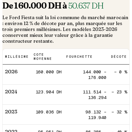
De
160.000
DH à
50.637
DH
Le
Ford
Fiesta
suit la loi commune du marché marocain
: environ 12 % de décote par an, plus marquée sur les
trois premiers millésimes. Les modèles 2023-2026
conservent mieux leur valeur grâce à la garantie
constructeur restante.
COTE
MILLÉSIME
FOURCHETTE
DÉCOTE
MOYENNE
2026
160.000
DH
144.000
–
−
0
%
176.000
2024
123.904
DH
111.514
–
−
23
%
136.294
2023
109.036
DH
98.132
–
−
32
%
119.940
2022
95.951
DH
86.356
–
−
40
%