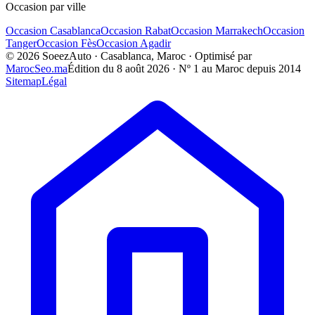
Occasion par ville
Occasion
Casablanca
Occasion
Rabat
Occasion
Marrakech
Occasion
Tanger
Occasion
Fès
Occasion
Agadir
©
2026
SoeezAuto · Casablanca, Maroc · Optimisé par
MarocSeo.ma
Édition du
8 août 2026
· Nº 1 au Maroc depuis 2014
Sitemap
Légal