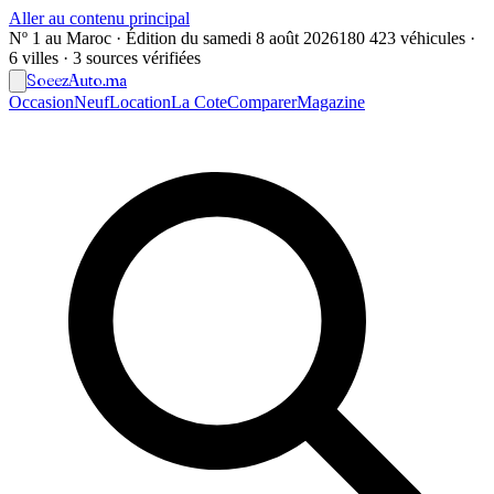
Aller au contenu principal
Nº 1 au Maroc · Édition du
samedi 8 août 2026
180 423 véhicules ·
6 villes · 3 sources vérifiées
Soeez
Auto
.ma
Occasion
Neuf
Location
La Cote
Comparer
Magazine