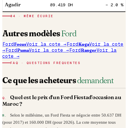
Agadir
89.419
DH
− 2.0 %
04
· MÊME ÉCURIE
Autres modèles
Ford
Ford
Focus
Voir la cote →
Ford
Kuga
Voir la cote
→
Ford
Puma
Voir la cote →
Ford
Ranger
Voir la
cote →
FAQ · QUESTIONS FRÉQUENTES
Ce que les acheteurs
demandent
Quel est le prix d'un
Ford
Fiesta
d'occasion au
Maroc ?
Selon le millésime, un
Ford
Fiesta
se négocie entre
50.637
DH
(pour
2017
) et
160.000
DH (pour
2026
). La cote moyenne tous