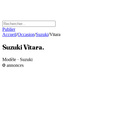
Publier
Accueil
/
Occasion
/
Suzuki
/
Vitara
Suzuki
Vitara
.
Modèle · Suzuki
0
annonces