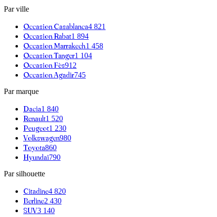
Par ville
Occasion
Casablanca
4 821
Occasion
Rabat
1 894
Occasion
Marrakech
1 458
Occasion
Tanger
1 104
Occasion
Fès
912
Occasion
Agadir
745
Par marque
Dacia
1 840
Renault
1 520
Peugeot
1 230
Volkswagen
980
Toyota
860
Hyundai
790
Par silhouette
Citadine
4 820
Berline
2 430
SUV
3 140