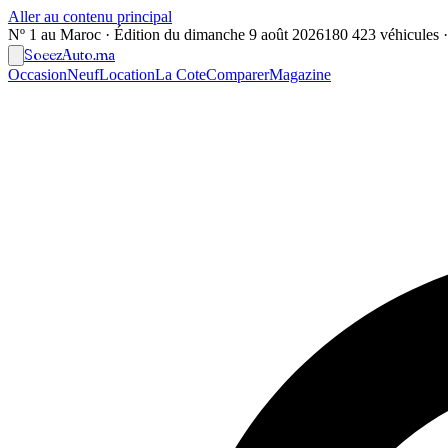
Aller au contenu principal
Nº 1 au Maroc · Édition du
dimanche 9 août 2026
180 423 véhicules · 
Soeez
Auto
.ma
Occasion
Neuf
Location
La Cote
Comparer
Magazine