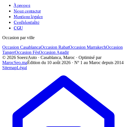
À propos
Nous contacter
Mentions légales
Confidentialité
CGU
Occasion par ville
Occasion
Casablanca
Occasion
Rabat
Occasion
Marrakech
Occasion
Tanger
Occasion
Fès
Occasion
Agadir
©
2026
SoeezAuto · Casablanca, Maroc · Optimisé par
MarocSeo.ma
Édition du
10 août 2026
· Nº 1 au Maroc depuis 2014
Sitemap
Légal