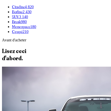
Citadine
4 820
Berline
2 430
SUV
3 140
Break
980
Monospace
180
Coupé
210
Avant d'acheter
Lisez ceci
d'abord.