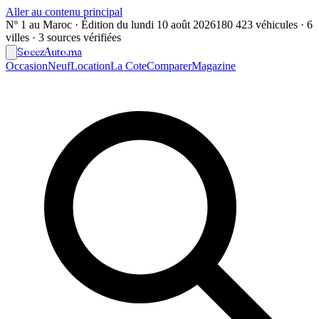
Aller au contenu principal
Nº 1 au Maroc · Édition du
lundi 10 août 2026
180 423 véhicules · 6
villes · 3 sources vérifiées
Soeez
Auto
.ma
Occasion
Neuf
Location
La Cote
Comparer
Magazine