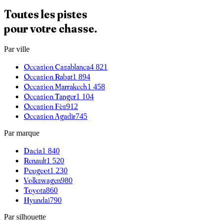
Toutes les pistes
pour votre chasse.
Par ville
Occasion
Casablanca
4 821
Occasion
Rabat
1 894
Occasion
Marrakech
1 458
Occasion
Tanger
1 104
Occasion
Fès
912
Occasion
Agadir
745
Par marque
Dacia
1 840
Renault
1 520
Peugeot
1 230
Volkswagen
980
Toyota
860
Hyundai
790
Par silhouette