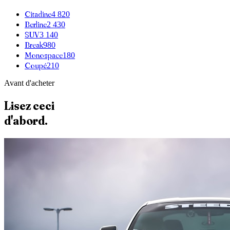
Citadine
4 820
Berline
2 430
SUV
3 140
Break
980
Monospace
180
Coupé
210
Avant d'acheter
Lisez ceci
d'abord.