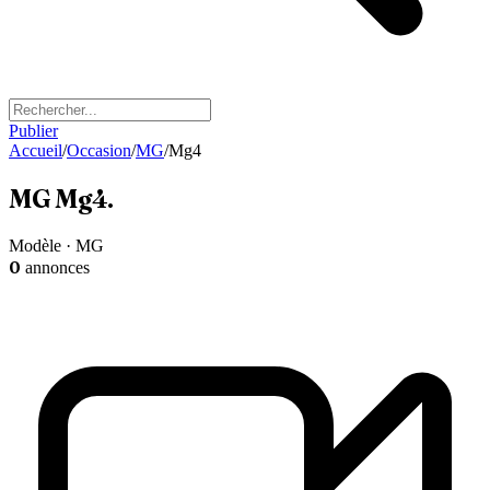
Publier
Accueil
/
Occasion
/
MG
/
Mg4
MG
Mg4
.
Modèle · MG
0
annonces