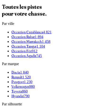
Toutes les pistes
pour votre chasse.
Par ville
Occasion
Casablanca
4 821
Occasion
Rabat
1 894
Occasion
Marrakech
1 458
Occasion
Tanger
1 104
Occasion
Fès
912
Occasion
Agadir
745
Par marque
Dacia
1 840
Renault
1 520
Peugeot
1 230
Volkswagen
980
Toyota
860
Hyundai
790
Par silhouette