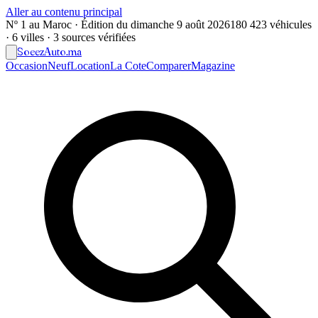
Aller au contenu principal
Nº 1 au Maroc · Édition du
dimanche 9 août 2026
180 423 véhicules
· 6 villes · 3 sources vérifiées
Soeez
Auto
.ma
Occasion
Neuf
Location
La Cote
Comparer
Magazine