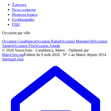
À propos
Nous contacter
Mentions légales
Confidentialité
CGU
Occasion par ville
Occasion
Casablanca
Occasion
Rabat
Occasion
Marrakech
Occasion
Tanger
Occasion
Fès
Occasion
Agadir
©
2026
SoeezAuto · Casablanca, Maroc · Optimisé par
MarocSeo.ma
Édition du
9 août 2026
· Nº 1 au Maroc depuis 2014
Sitemap
Légal