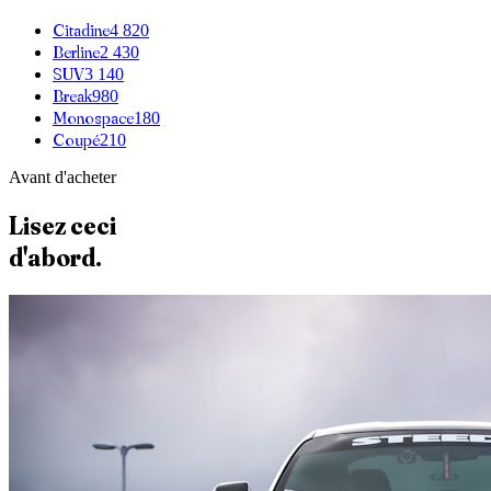
Citadine
4 820
Berline
2 430
SUV
3 140
Break
980
Monospace
180
Coupé
210
Avant d'acheter
Lisez ceci
d'abord.