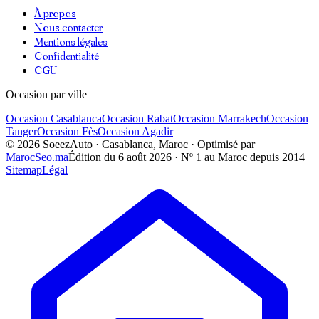
À propos
Nous contacter
Mentions légales
Confidentialité
CGU
Occasion par ville
Occasion
Casablanca
Occasion
Rabat
Occasion
Marrakech
Occasion
Tanger
Occasion
Fès
Occasion
Agadir
©
2026
SoeezAuto · Casablanca, Maroc · Optimisé par
MarocSeo.ma
Édition du
6 août 2026
· Nº 1 au Maroc depuis 2014
Sitemap
Légal