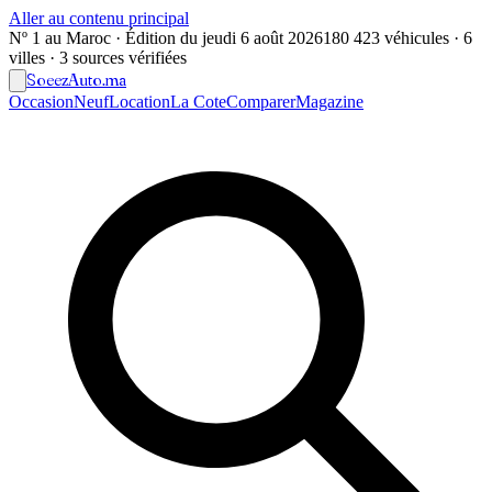
Aller au contenu principal
Nº 1 au Maroc · Édition du
jeudi 6 août 2026
180 423 véhicules · 6
villes · 3 sources vérifiées
Soeez
Auto
.ma
Occasion
Neuf
Location
La Cote
Comparer
Magazine