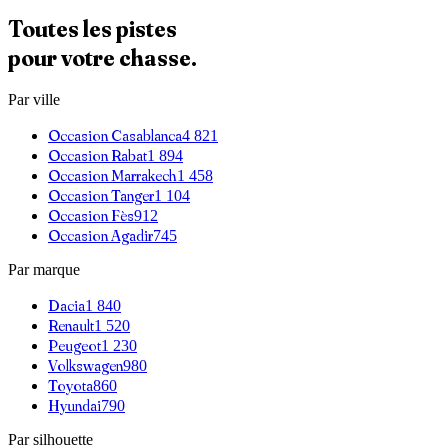
Toutes les pistes
pour votre chasse.
Par ville
Occasion
Casablanca
4 821
Occasion
Rabat
1 894
Occasion
Marrakech
1 458
Occasion
Tanger
1 104
Occasion
Fès
912
Occasion
Agadir
745
Par marque
Dacia
1 840
Renault
1 520
Peugeot
1 230
Volkswagen
980
Toyota
860
Hyundai
790
Par silhouette