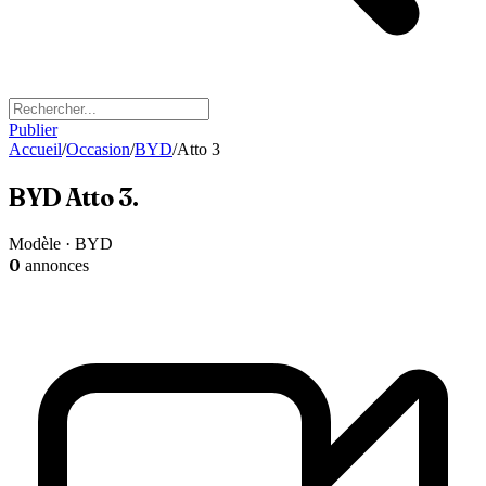
Publier
Accueil
/
Occasion
/
BYD
/
Atto 3
BYD
Atto 3
.
Modèle · BYD
0
annonces