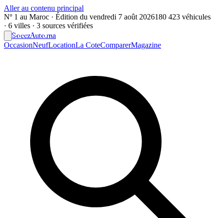
Aller au contenu principal
Nº 1 au Maroc · Édition du
vendredi 7 août 2026
180 423 véhicules
· 6 villes · 3 sources vérifiées
Soeez
Auto
.ma
Occasion
Neuf
Location
La Cote
Comparer
Magazine