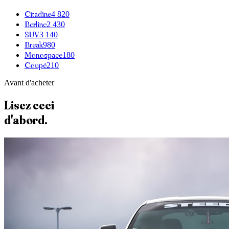
Citadine
4 820
Berline
2 430
SUV
3 140
Break
980
Monospace
180
Coupé
210
Avant d'acheter
Lisez ceci
d'abord.