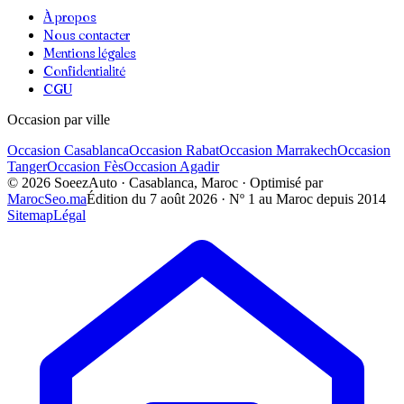
À propos
Nous contacter
Mentions légales
Confidentialité
CGU
Occasion par ville
Occasion
Casablanca
Occasion
Rabat
Occasion
Marrakech
Occasion
Tanger
Occasion
Fès
Occasion
Agadir
©
2026
SoeezAuto · Casablanca, Maroc · Optimisé par
MarocSeo.ma
Édition du
7 août 2026
· Nº 1 au Maroc depuis 2014
Sitemap
Légal