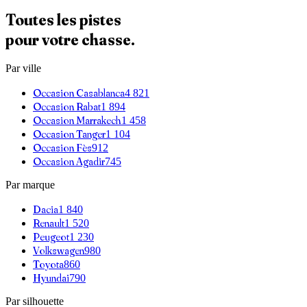
Toutes les pistes
pour votre chasse.
Par ville
Occasion
Casablanca
4 821
Occasion
Rabat
1 894
Occasion
Marrakech
1 458
Occasion
Tanger
1 104
Occasion
Fès
912
Occasion
Agadir
745
Par marque
Dacia
1 840
Renault
1 520
Peugeot
1 230
Volkswagen
980
Toyota
860
Hyundai
790
Par silhouette