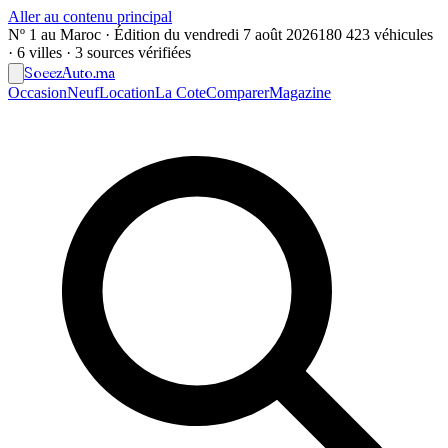
Aller au contenu principal
Nº 1 au Maroc · Édition du
vendredi 7 août 2026
180 423 véhicules
· 6 villes · 3 sources vérifiées
Soeez
Auto
.ma
Occasion
Neuf
Location
La Cote
Comparer
Magazine