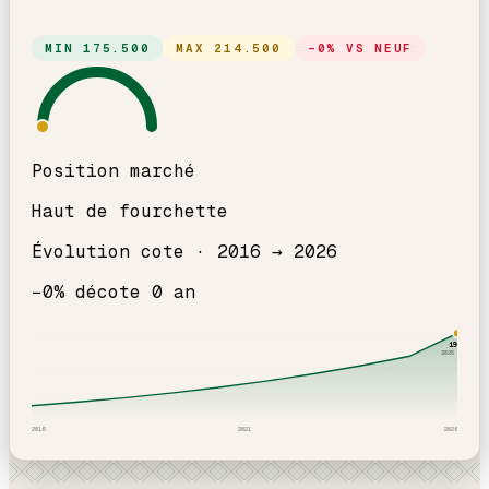
MIN
175.500
MAX
214.500
−
0
% VS NEUF
Position marché
Haut de fourchette
Évolution cote ·
2016
→
2026
−
0
% décote
0
an
195
k
2026
· ICI
2016
2021
2026