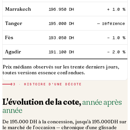
Marrakech
196.950
DH
+ 1.0 %
Tanger
195.000
DH
— référence
Fès
193.050
DH
− 1.0 %
Agadir
191.100
DH
− 2.0 %
Prix médians observés sur les trente derniers jours,
toutes versions essence confondues.
03 · HISTOIRE D'UNE DÉCOTE
L'évolution de la cote,
année après
année
De
195.000
DH à la concession, jusqu'à
195.000
DH sur
le marché de l'occasion — chronique d'une glissade