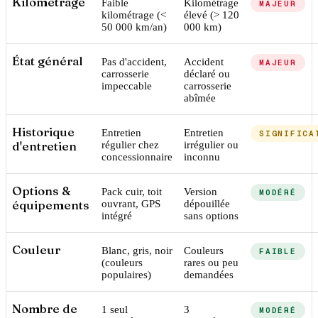
Kilométrage
Faible
Kilométrage
MAJEUR
kilométrage (<
élevé (> 120
50 000 km/an)
000 km)
État général
Pas d'accident,
Accident
MAJEUR
carrosserie
déclaré ou
impeccable
carrosserie
abîmée
Historique
Entretien
Entretien
SIGNIFICA
d'entretien
régulier chez
irrégulier ou
concessionnaire
inconnu
Options &
Pack cuir, toit
Version
MODÉRÉ
équipements
ouvrant, GPS
dépouillée
intégré
sans options
Couleur
Blanc, gris, noir
Couleurs
FAIBLE
(couleurs
rares ou peu
populaires)
demandées
Nombre de
1 seul
3
MODÉRÉ