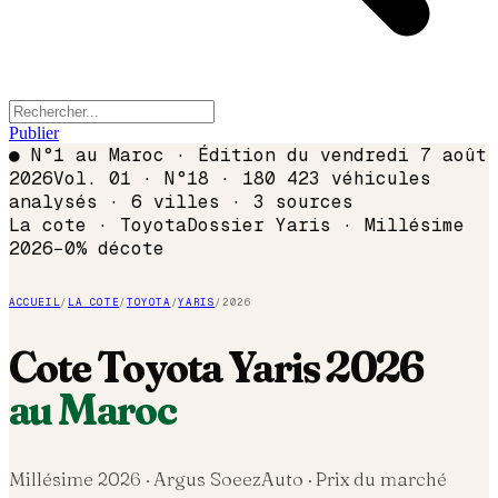
Publier
●
N°1 au Maroc · Édition du
vendredi 7 août
2026
Vol. 01 · N°18 · 180 423 véhicules
analysés · 6 villes · 3 sources
La cote ·
Toyota
Dossier
Yaris
· Millésime
2026
−
0
% décote
ACCUEIL
/
LA COTE
/
TOYOTA
/
YARIS
/
2026
Cote
Toyota
Yaris
2026
au Maroc
Millésime
2026
· Argus SoeezAuto · Prix du marché