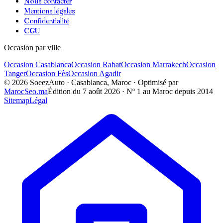
Nous contacter
Mentions légales
Confidentialité
CGU
Occasion par ville
Occasion
Casablanca
Occasion
Rabat
Occasion
Marrakech
Occasion
Tanger
Occasion
Fès
Occasion
Agadir
©
2026
SoeezAuto · Casablanca, Maroc · Optimisé par
MarocSeo.ma
Édition du
7 août 2026
· Nº 1 au Maroc depuis 2014
Sitemap
Légal