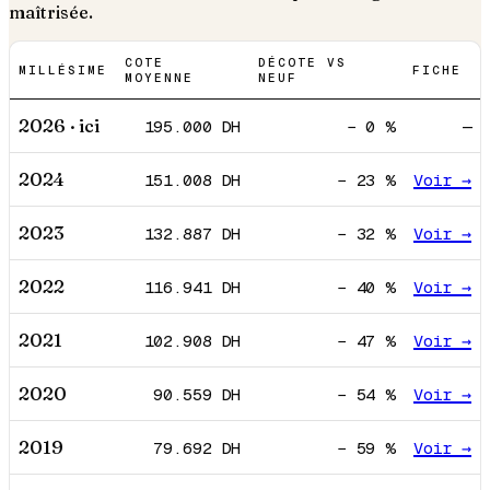
maîtrisée.
COTE
DÉCOTE VS
MILLÉSIME
FICHE
MOYENNE
NEUF
2026
· ici
195.000
DH
−
0
%
—
2024
151.008
DH
−
23
%
Voir →
2023
132.887
DH
−
32
%
Voir →
2022
116.941
DH
−
40
%
Voir →
2021
102.908
DH
−
47
%
Voir →
2020
90.559
DH
−
54
%
Voir →
2019
79.692
DH
−
59
%
Voir →