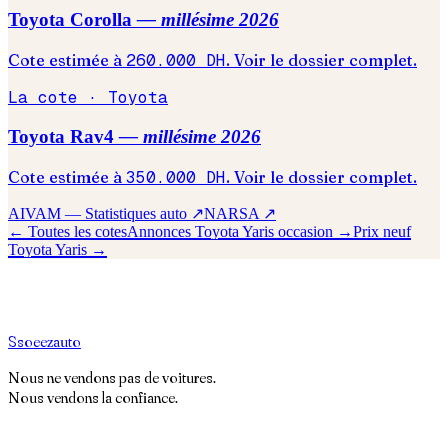
Toyota
Corolla
— millésime
2026
Cote estimée à
260.000
DH
. Voir le dossier complet.
La cote ·
Toyota
Toyota
Rav4
— millésime
2026
Cote estimée à
350.000
DH
. Voir le dossier complet.
AIVAM — Statistiques auto ↗
NARSA ↗
← Toutes les cotes
Annonces
Toyota
Yaris
occasion →
Prix neuf
Toyota
Yaris
→
S
soeez
auto
Nous ne vendons pas de voitures.
Nous vendons la confiance.