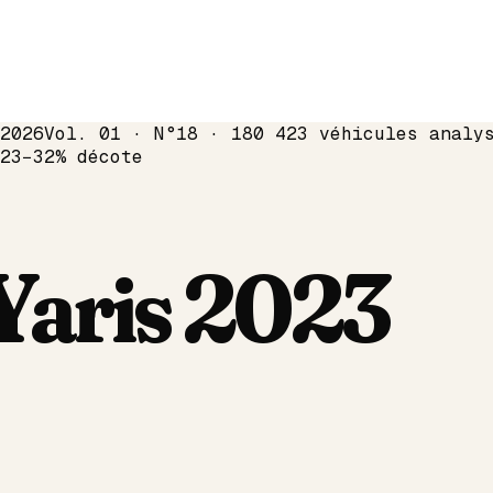
2026
Vol. 01 · N°18 · 180 423 véhicules analy
23
−
32
% décote
Yaris
2023