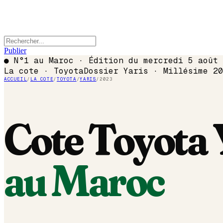
Publier
●
N°1 au Maroc · Édition du
mercredi 5 août 
La cote ·
Toyota
Dossier
Yaris
· Millésime
20
ACCUEIL
/
LA COTE
/
TOYOTA
/
YARIS
/
2023
Cote
Toyota
au Maroc