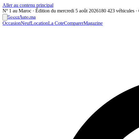
Aller au contenu principal
Nº 1 au Maroc · Édition du
mercredi 5 août 2026
180 423 véhicules · 6
Soeez
Auto
.ma
Occasion
Neuf
Location
La Cote
Comparer
Magazine