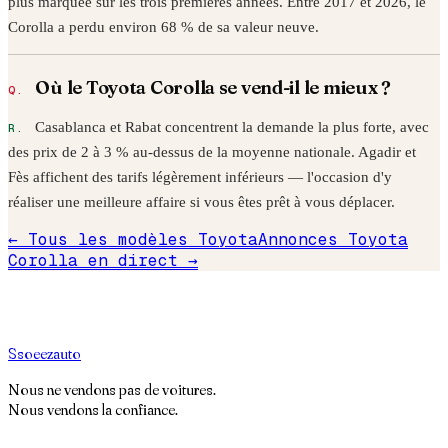
plus marquée sur les trois premières années. Entre
2017
et
2026
, le
Corolla
a perdu environ
68
% de sa valeur neuve.
Où le
Toyota
Corolla
se vend-il le mieux ?
Casablanca et Rabat concentrent la demande la plus forte, avec
des prix de 2 à 3 % au-dessus de la moyenne nationale. Agadir et
Fès affichent des tarifs légèrement inférieurs — l'occasion d'y
réaliser une meilleure affaire si vous êtes prêt à vous déplacer.
← Tous les modèles
Toyota
Annonces
Toyota
Corolla
en direct →
S
soeez
auto
Nous ne vendons pas de voitures.
Nous vendons la confiance.