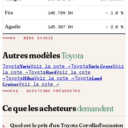
Fès
146.789
DH
− 1.0 %
Agadir
145.307
DH
− 2.0 %
04
· MÊME ÉCURIE
Autres modèles
Toyota
Toyota
Yaris
Voir la cote →
Toyota
Yaris Cross
Voir
la cote →
Toyota
Rav4
Voir la cote
→
Toyota
Hilux
Voir la cote →
Toyota
Land
Cruiser
Voir la cote →
FAQ · QUESTIONS FRÉQUENTES
Ce que les acheteurs
demandent
Quel est le prix d'un
Toyota
Corolla
d'occasion