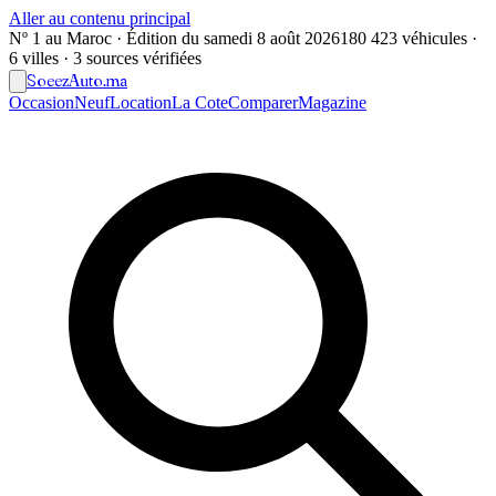
Aller au contenu principal
Nº 1 au Maroc · Édition du
samedi 8 août 2026
180 423 véhicules ·
6 villes · 3 sources vérifiées
Soeez
Auto
.ma
Occasion
Neuf
Location
La Cote
Comparer
Magazine