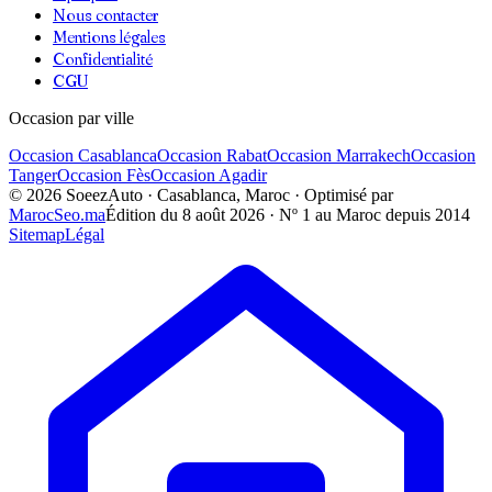
Nous contacter
Mentions légales
Confidentialité
CGU
Occasion par ville
Occasion
Casablanca
Occasion
Rabat
Occasion
Marrakech
Occasion
Tanger
Occasion
Fès
Occasion
Agadir
©
2026
SoeezAuto · Casablanca, Maroc · Optimisé par
MarocSeo.ma
Édition du
8 août 2026
· Nº 1 au Maroc depuis 2014
Sitemap
Légal