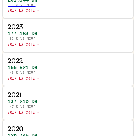
−
23
% VS NEUF
VOIR LA COTE →
2023
177.183
DH
−
32
% VS NEUF
VOIR LA COTE →
2022
155.921
DH
−
40
% VS NEUF
VOIR LA COTE →
2021
137.210
DH
−
47
% VS NEUF
VOIR LA COTE →
2020
120.745
DH