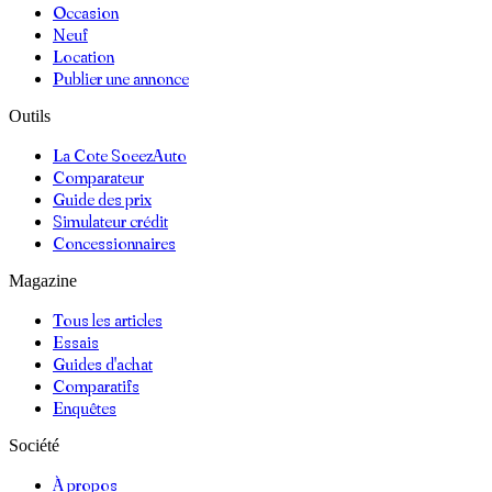
Occasion
Neuf
Location
Publier une annonce
Outils
La Cote SoeezAuto
Comparateur
Guide des prix
Simulateur crédit
Concessionnaires
Magazine
Tous les articles
Essais
Guides d'achat
Comparatifs
Enquêtes
Société
À propos