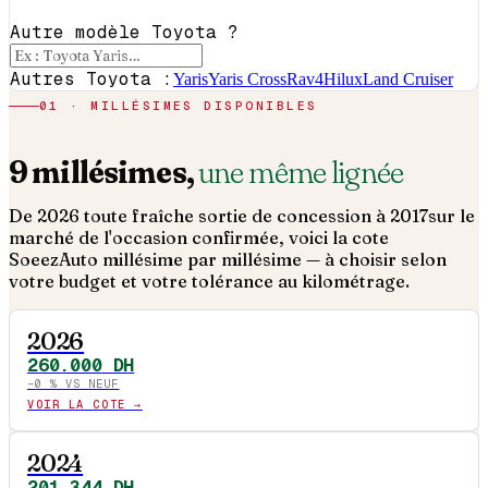
Autre modèle Toyota ?
Autres Toyota :
Yaris
Yaris Cross
Rav4
Hilux
Land Cruiser
01 · MILLÉSIMES DISPONIBLES
9
millésimes,
une même lignée
De
2026
toute fraîche sortie de concession à
2017
sur le
marché de l'occasion confirmée, voici la cote
SoeezAuto millésime par millésime — à choisir selon
votre budget et votre tolérance au kilométrage.
2026
260.000
DH
−
0
% VS NEUF
VOIR LA COTE →
2024
201.344
DH