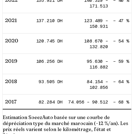
2022
155.921
DH
140.329
–
−
40
%
171.513
2021
137.210
DH
123.489
–
−
47
%
150.931
2020
120.745
DH
108.670
–
−
54
%
132.820
2019
106.256
DH
95.630
–
−
59
%
116.882
2018
93.505
DH
84.154
–
−
64
%
102.856
2017
82.284
DH
74.056
–
90.512
−
68
%
Estimation SoeezAuto basée sur une courbe de
dépréciation type du marché marocain (−12 %/an). Les
prix réels varient selon le kilométrage, l'état et