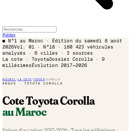
Publier
●
N°1 au Maroc · Édition du
samedi 8 août
2026
Vol. 01 · N°18 · 180 423 véhicules
analysés · 6 villes · 3 sources
La cote ·
Toyota
Dossier
Corolla
·
9
millésimes
Évolution
2017
→
2026
ACCUEIL
/
LA COTE
/
TOYOTA
/
COROLLA
ARGUS ·
TOYOTA
COROLLA
Cote
Toyota
Corolla
au Maroc
Valeur d'occasion 2017-
2026
· Tous les millésimes ·