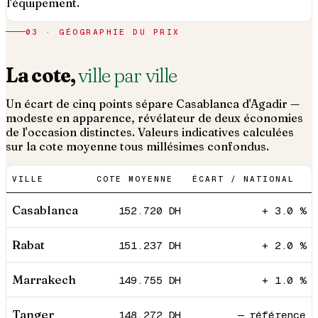
l'équipement.
03 · GÉOGRAPHIE DU PRIX
La cote,
ville par ville
Un écart de cinq points sépare Casablanca d'Agadir —
modeste en apparence, révélateur de deux économies
de l'occasion distinctes. Valeurs indicatives calculées
sur la cote moyenne tous millésimes confondus.
VILLE
COTE MOYENNE
ÉCART / NATIONAL
Casablanca
152.720
DH
+ 3.0 %
Rabat
151.237
DH
+ 2.0 %
Marrakech
149.755
DH
+ 1.0 %
Tanger
148.272
DH
— référence