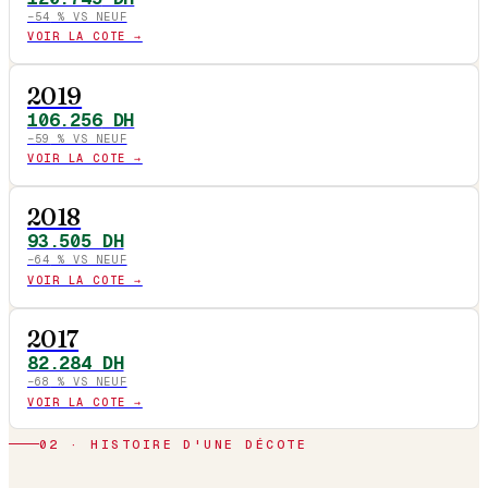
−
54
% VS NEUF
VOIR LA COTE →
2019
106.256
DH
−
59
% VS NEUF
VOIR LA COTE →
2018
93.505
DH
−
64
% VS NEUF
VOIR LA COTE →
2017
82.284
DH
−
68
% VS NEUF
VOIR LA COTE →
02 · HISTOIRE D'UNE DÉCOTE