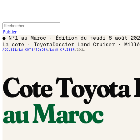
Publier
●
N°1 au Maroc · Édition du
jeudi 6 août 202
La cote ·
Toyota
Dossier
Land Cruiser
· Mill
ACCUEIL
/
LA COTE
/
TOYOTA
/
LAND CRUISER
/
2021
Cote
Toyota
au Maroc