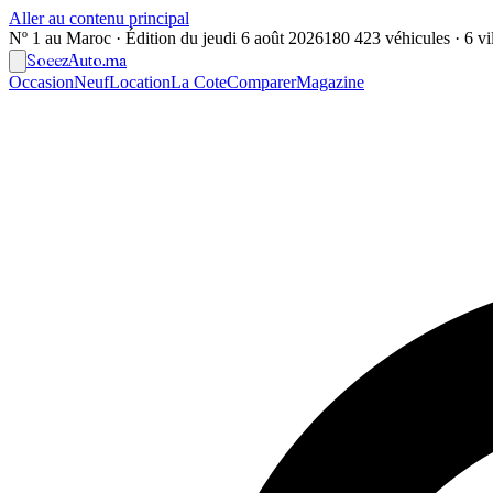
Aller au contenu principal
Nº 1 au Maroc · Édition du
jeudi 6 août 2026
180 423 véhicules · 6 vil
Soeez
Auto
.ma
Occasion
Neuf
Location
La Cote
Comparer
Magazine