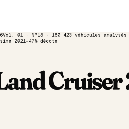
6
Vol. 01 · N°18 · 180 423 véhicules analysés
ésime
2021
−
47
% décote
Land Cruiser