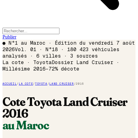
Publier
●
N°1 au Maroc · Édition du
vendredi 7 août
2026
Vol. 01 · N°18 · 180 423 véhicules
analysés · 6 villes · 3 sources
La cote ·
Toyota
Dossier
Land Cruiser
·
Millésime
2016
−
72
% décote
ACCUEIL
/
LA COTE
/
TOYOTA
/
LAND CRUISER
/
2016
Cote
Toyota
Land Cruiser
2016
au Maroc