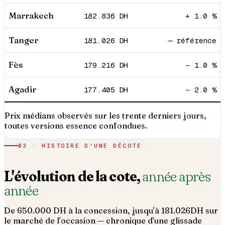
Marrakech
182.836
DH
+ 1.0 %
Tanger
181.026
DH
— référence
Fès
179.216
DH
− 1.0 %
Agadir
177.405
DH
− 2.0 %
Prix médians observés sur les trente derniers jours,
toutes versions essence confondues.
03 · HISTOIRE D'UNE DÉCOTE
L'évolution de la cote,
année après
année
De
650.000
DH à la concession, jusqu'à
181.026
DH sur
le marché de l'occasion — chronique d'une glissade