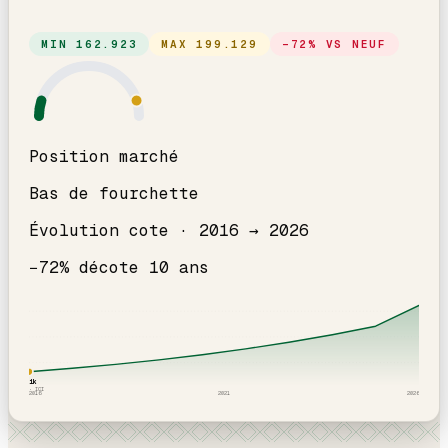
MIN
162.923
MAX
199.129
−
72
% VS NEUF
Position marché
Bas de fourchette
Évolution cote ·
2016
→
2026
−
72
% décote
10
an
s
181
k
2016
· ICI
2016
2021
2026