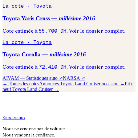
La cote ·
Toyota
Toyota
Yaris Cross
— millésime
2016
Cote estimée à
55.700
DH
. Voir le dossier complet.
La cote ·
Toyota
Toyota
Corolla
— millésime
2016
Cote estimée à
72.410
DH
. Voir le dossier complet.
AIVAM — Statistiques auto ↗
NARSA ↗
← Toutes les cotes
Annonces
Toyota
Land Cruiser
occasion →
Prix
neuf
Toyota
Land Cruiser
→
S
soeez
auto
Nous ne vendons pas de voitures.
Nous vendons la confiance.