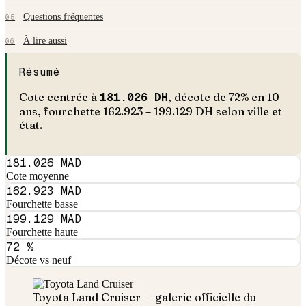
Questions fréquentes
05
À lire aussi
06
Résumé
Cote centrée à
181.026
DH
, décote de
72
% en
10
an
s
, fourchette
162.923
–
199.129
DH selon ville et
état.
181.026 MAD
Cote moyenne
162.923 MAD
Fourchette basse
199.129 MAD
Fourchette haute
72 %
Décote vs neuf
Toyota
Land Cruiser
— galerie officielle du