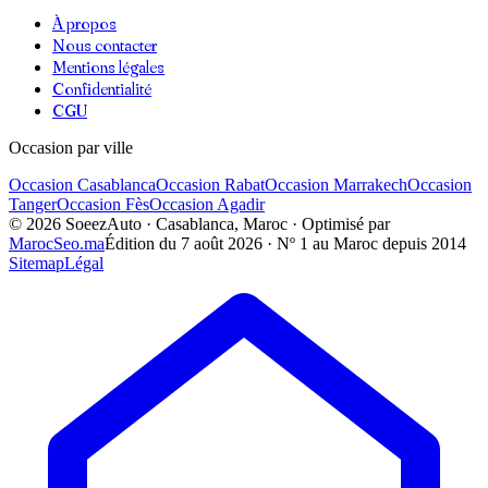
À propos
Nous contacter
Mentions légales
Confidentialité
CGU
Occasion par ville
Occasion
Casablanca
Occasion
Rabat
Occasion
Marrakech
Occasion
Tanger
Occasion
Fès
Occasion
Agadir
©
2026
SoeezAuto · Casablanca, Maroc · Optimisé par
MarocSeo.ma
Édition du
7 août 2026
· Nº 1 au Maroc depuis 2014
Sitemap
Légal