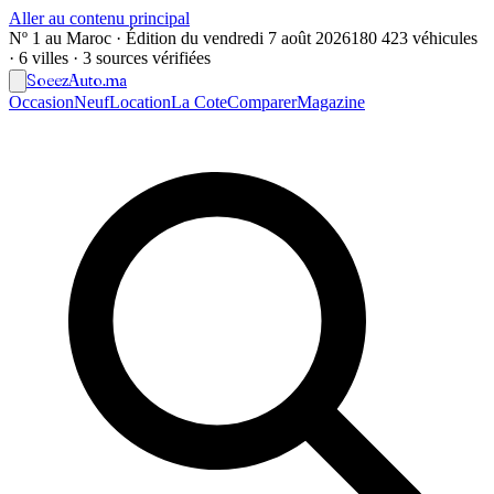
Aller au contenu principal
Nº 1 au Maroc · Édition du
vendredi 7 août 2026
180 423 véhicules
· 6 villes · 3 sources vérifiées
Soeez
Auto
.ma
Occasion
Neuf
Location
La Cote
Comparer
Magazine