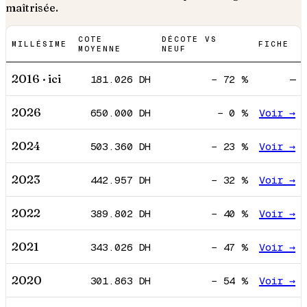
maîtrisée.
COTE
DÉCOTE VS
MILLÉSIME
FICHE
MOYENNE
NEUF
2016
· ici
181.026
DH
−
72
%
—
2026
650.000
DH
−
0
%
Voir →
2024
503.360
DH
−
23
%
Voir →
2023
442.957
DH
−
32
%
Voir →
2022
389.802
DH
−
40
%
Voir →
2021
343.026
DH
−
47
%
Voir →
2020
301.863
DH
−
54
%
Voir →