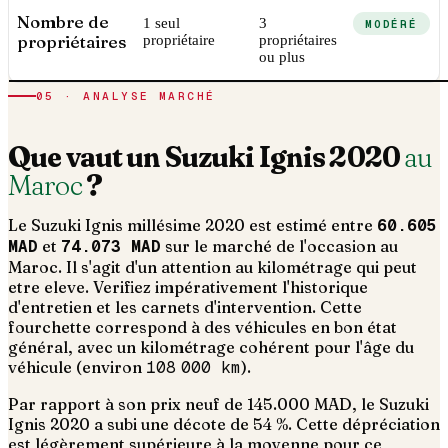
Nombre de
1 seul
3
MODÉRÉ
propriétaires
propriétaire
propriétaires
ou plus
05 · ANALYSE MARCHÉ
Que vaut un
Suzuki
Ignis
2020
au
Maroc
?
Le
Suzuki
Ignis
millésime
2020
est estimé entre
60.605
MAD
et
74.073 MAD
sur le marché de l'occasion au
Maroc. Il s'agit d'un
attention au kilométrage qui peut
etre eleve. Verifiez impérativement l'historique
d'entretien et les carnets d'intervention
. Cette
fourchette correspond à des véhicules en bon état
général, avec un kilométrage cohérent pour l'âge du
véhicule (environ
108 000
km
).
Par rapport à son prix neuf de 145.000 MAD, le Suzuki
Ignis 2020 a subi une décote de 54 %. Cette dépréciation
est légèrement supérieure à la moyenne pour ce