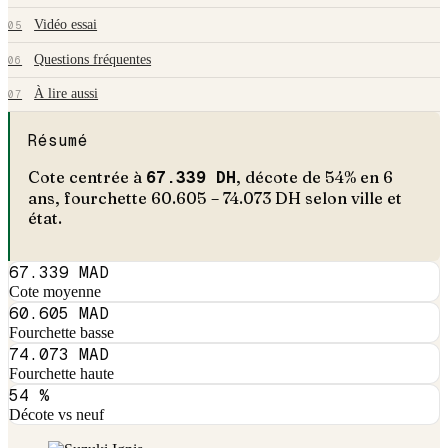
Vidéo essai
05
Questions fréquentes
06
À lire aussi
07
Résumé
Cote centrée à
67.339
DH
, décote de
54
% en
6
an
s
, fourchette
60.605
–
74.073
DH selon ville et
état.
67.339 MAD
Cote moyenne
60.605 MAD
Fourchette basse
74.073 MAD
Fourchette haute
54 %
Décote vs neuf