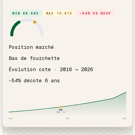
MIN
60.605
MAX
74.073
−
54
% VS NEUF
Position marché
Bas de fourchette
Évolution cote ·
2016
→
2026
−
54
% décote
6
an
s
67
k
2020
· ICI
2016
2021
2026