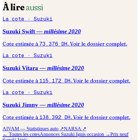
À lire
aussi
La cote ·
Suzuki
Suzuki
Swift
— millésime
2020
Cote estimée à
73.376
DH
. Voir le dossier complet.
La cote ·
Suzuki
Suzuki
Vitara
— millésime
2020
Cote estimée à
115.172
DH
. Voir le dossier complet.
La cote ·
Suzuki
Suzuki
Jimny
— millésime
2020
Cote estimée à
138.392
DH
. Voir le dossier complet.
AIVAM — Statistiques auto ↗
NARSA ↗
← Toutes les cotes
Annonces
Suzuki
Ignis
occasion →
Prix neuf
Suzuki
Ignis
→