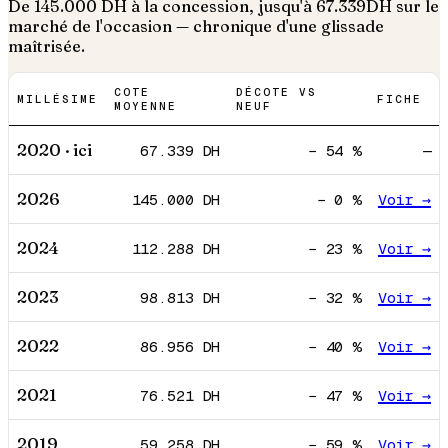
De
145.000
DH à la concession, jusqu'à
67.339
DH sur le
marché de l'occasion — chronique d'une glissade
maîtrisée.
COTE
DÉCOTE VS
MILLÉSIME
FICHE
MOYENNE
NEUF
2020
· ici
67.339
DH
−
54
%
—
2026
145.000
DH
−
0
%
Voir →
2024
112.288
DH
−
23
%
Voir →
2023
98.813
DH
−
32
%
Voir →
2022
86.956
DH
−
40
%
Voir →
2021
76.521
DH
−
47
%
Voir →
2019
59.258
DH
−
59
%
Voir →