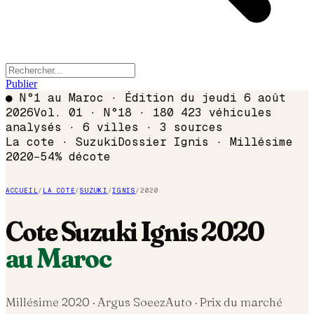
Publier
●
N°1 au Maroc · Édition du
jeudi 6 août
2026
Vol. 01 · N°18 · 180 423 véhicules
analysés · 6 villes · 3 sources
La cote ·
Suzuki
Dossier
Ignis
· Millésime
2020
−
54
% décote
ACCUEIL
/
LA COTE
/
SUZUKI
/
IGNIS
/
2020
Cote
Suzuki
Ignis
2020
au Maroc
Millésime
2020
· Argus SoeezAuto · Prix du marché