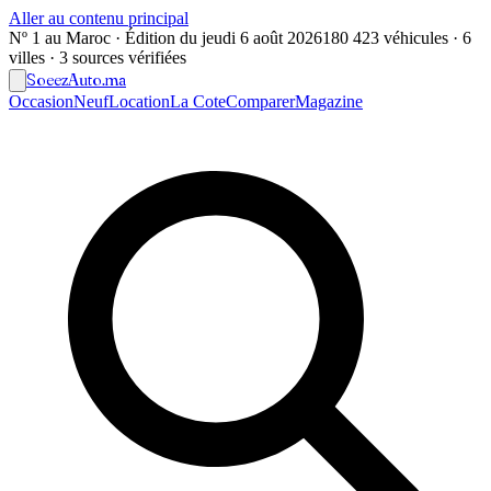
Aller au contenu principal
Nº 1 au Maroc · Édition du
jeudi 6 août 2026
180 423 véhicules · 6
villes · 3 sources vérifiées
Soeez
Auto
.ma
Occasion
Neuf
Location
La Cote
Comparer
Magazine