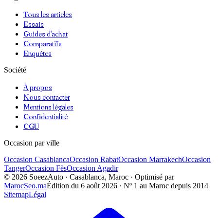
Tous les articles
Essais
Guides d'achat
Comparatifs
Enquêtes
Société
À propos
Nous contacter
Mentions légales
Confidentialité
CGU
Occasion par ville
Occasion
Casablanca
Occasion
Rabat
Occasion
Marrakech
Occasion
Tanger
Occasion
Fès
Occasion
Agadir
©
2026
SoeezAuto · Casablanca, Maroc · Optimisé par
MarocSeo.ma
Édition du
6 août 2026
· Nº 1 au Maroc depuis 2014
Sitemap
Légal