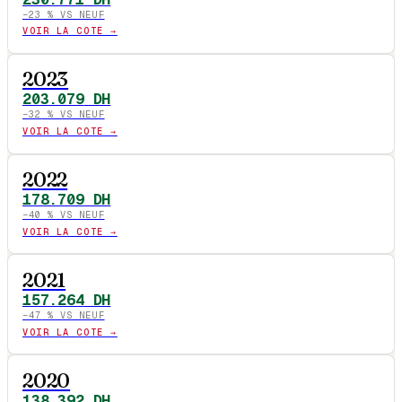
−
23
% VS NEUF
VOIR LA COTE →
2023
203.079
DH
−
32
% VS NEUF
VOIR LA COTE →
2022
178.709
DH
−
40
% VS NEUF
VOIR LA COTE →
2021
157.264
DH
−
47
% VS NEUF
VOIR LA COTE →
2020
138.392
DH