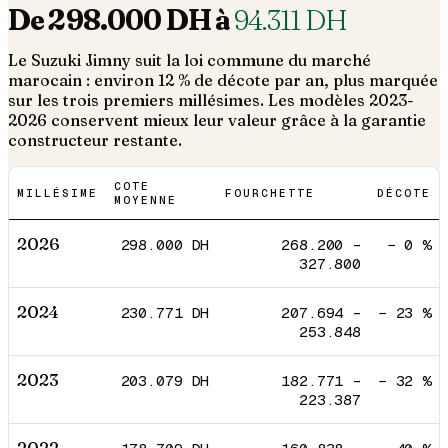
De
298.000
DH à
94.311
DH
Le
Suzuki
Jimny
suit la loi commune du marché
marocain : environ 12 % de décote par an, plus marquée
sur les trois premiers millésimes. Les modèles 2023-
2026 conservent mieux leur valeur grâce à la garantie
constructeur restante.
COTE
MILLÉSIME
FOURCHETTE
DÉCOTE
MOYENNE
2026
298.000
DH
268.200
–
−
0
%
327.800
2024
230.771
DH
207.694
–
−
23
%
253.848
2023
203.079
DH
182.771
–
−
32
%
223.387