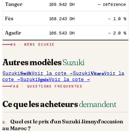
Tanger
169.942
DH
— référence
Fès
168.243
DH
− 1.0 %
Agadir
166.543
DH
− 2.0 %
04
· MÊME ÉCURIE
Autres modèles
Suzuki
Suzuki
Swift
Voir la cote →
Suzuki
Vitara
Voir la
cote →
Suzuki
Ignis
Voir la cote →
FAQ · QUESTIONS FRÉQUENTES
Ce que les acheteurs
demandent
Quel est le prix d'un
Suzuki
Jimny
d'occasion
au Maroc ?