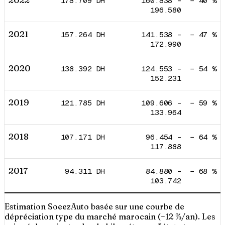
2022
178.709
DH
160.838
–
−
40
%
196.580
2021
157.264
DH
141.538
–
−
47
%
172.990
2020
138.392
DH
124.553
–
−
54
%
152.231
2019
121.785
DH
109.606
–
−
59
%
133.964
2018
107.171
DH
96.454
–
−
64
%
117.888
2017
94.311
DH
84.880
–
−
68
%
103.742
Estimation SoeezAuto basée sur une courbe de
dépréciation type du marché marocain (−12 %/an). Les