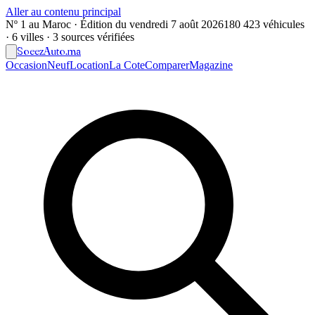
Aller au contenu principal
Nº 1 au Maroc · Édition du
vendredi 7 août 2026
180 423 véhicules
· 6 villes · 3 sources vérifiées
Soeez
Auto
.ma
Occasion
Neuf
Location
La Cote
Comparer
Magazine