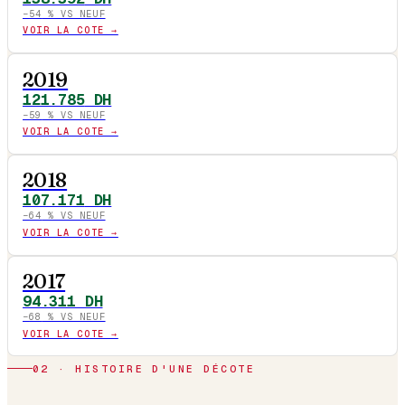
−
54
% VS NEUF
VOIR LA COTE →
2019
121.785
DH
−
59
% VS NEUF
VOIR LA COTE →
2018
107.171
DH
−
64
% VS NEUF
VOIR LA COTE →
2017
94.311
DH
−
68
% VS NEUF
VOIR LA COTE →
02 · HISTOIRE D'UNE DÉCOTE