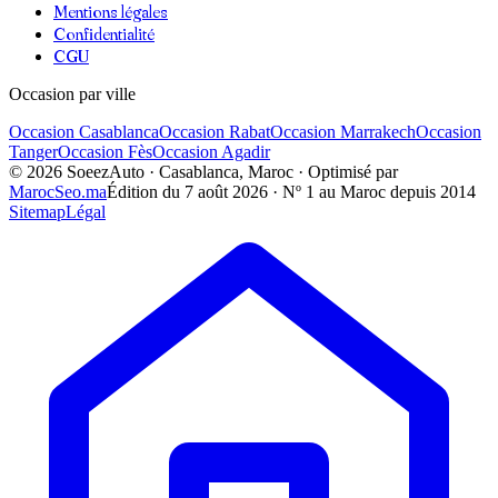
Mentions légales
Confidentialité
CGU
Occasion par ville
Occasion
Casablanca
Occasion
Rabat
Occasion
Marrakech
Occasion
Tanger
Occasion
Fès
Occasion
Agadir
©
2026
SoeezAuto · Casablanca, Maroc · Optimisé par
MarocSeo.ma
Édition du
7 août 2026
· Nº 1 au Maroc depuis 2014
Sitemap
Légal