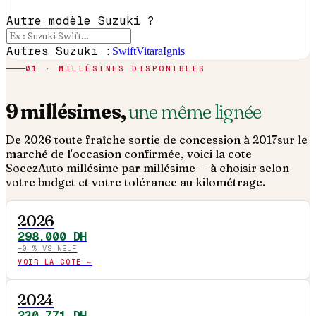
Autre modèle Suzuki ?
Autres Suzuki :
Swift
Vitara
Ignis
01 · MILLÉSIMES DISPONIBLES
9
millésimes,
une même lignée
De
2026
toute fraîche sortie de concession à
2017
sur le
marché de l'occasion confirmée, voici la cote
SoeezAuto millésime par millésime — à choisir selon
votre budget et votre tolérance au kilométrage.
2026
298.000
DH
−
0
% VS NEUF
VOIR LA COTE →
2024
230.771
DH