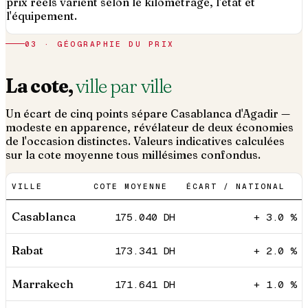
prix réels varient selon le kilométrage, l'état et
l'équipement.
03 · GÉOGRAPHIE DU PRIX
La cote,
ville par ville
Un écart de cinq points sépare Casablanca d'Agadir —
modeste en apparence, révélateur de deux économies
de l'occasion distinctes. Valeurs indicatives calculées
sur la cote moyenne tous millésimes confondus.
VILLE
COTE MOYENNE
ÉCART / NATIONAL
Casablanca
175.040
DH
+ 3.0 %
Rabat
173.341
DH
+ 2.0 %
Marrakech
171.641
DH
+ 1.0 %