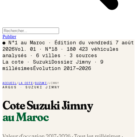
Publier
●
N°1 au Maroc · Édition du
vendredi 7 août
2026
Vol. 01 · N°18 · 180 423 véhicules
analysés · 6 villes · 3 sources
La cote ·
Suzuki
Dossier
Jimny
·
9
millésimes
Évolution
2017
→
2026
ACCUEIL
/
LA COTE
/
SUZUKI
/
JIMNY
ARGUS ·
SUZUKI
JIMNY
Cote
Suzuki
Jimny
au Maroc
Valeur d'occasion 2017-
2026
· Tous les millésimes ·