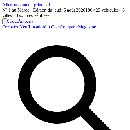
Aller au contenu principal
Nº 1 au Maroc · Édition du
jeudi 6 août 2026
180 423 véhicules · 6
villes · 3 sources vérifiées
Soeez
Auto
.ma
Occasion
Neuf
Location
La Cote
Comparer
Magazine