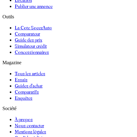
Location
Publier une annonce
Outils
La Cote SoeezAuto
Comparateur
Guide des prix
Simulateur crédit
Concessionnaires
Magazine
Tous les articles
Essais
Guides d'achat
Comparatifs
Enquêtes
Société
À propos
Nous contacter
Mentions légales