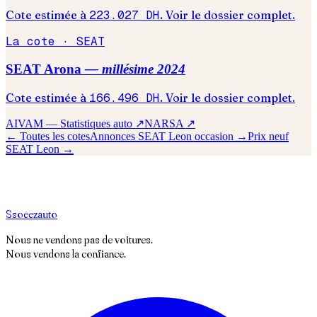
Cote estimée à
223.027
DH
. Voir le dossier complet.
La cote ·
SEAT
SEAT
Arona
— millésime
2024
Cote estimée à
166.496
DH
. Voir le dossier complet.
AIVAM — Statistiques auto ↗
NARSA ↗
← Toutes les cotes
Annonces
SEAT
Leon
occasion →
Prix neuf
SEAT
Leon
→
S
soeez
auto
Nous ne vendons pas de voitures.
Nous vendons la confiance.