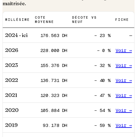
maîtrisée.
COTE
DÉCOTE VS
MILLÉSIME
FICHE
MOYENNE
NEUF
2024
· ici
176.563
DH
−
23
%
—
2026
228.000
DH
−
0
%
Voir →
2023
155.376
DH
−
32
%
Voir →
2022
136.731
DH
−
40
%
Voir →
2021
120.323
DH
−
47
%
Voir →
2020
105.884
DH
−
54
%
Voir →
2019
93.178
DH
−
59
%
Voir →