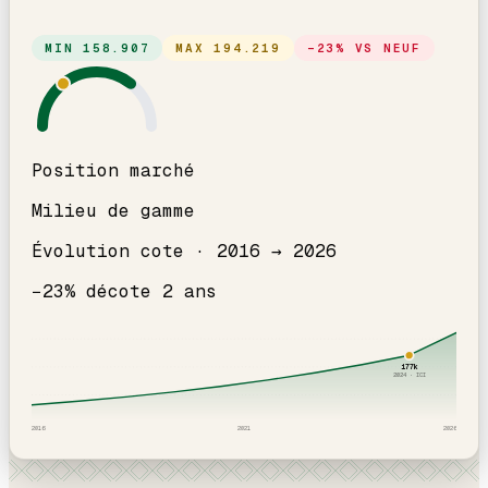
MIN
158.907
MAX
194.219
−
23
% VS NEUF
Position marché
Milieu de gamme
Évolution cote ·
2016
→
2026
−
23
% décote
2
an
s
177
k
2024
· ICI
2016
2021
2026