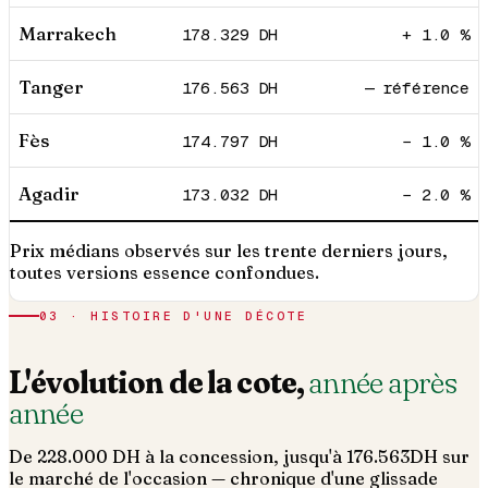
Marrakech
178.329
DH
+ 1.0 %
Tanger
176.563
DH
— référence
Fès
174.797
DH
− 1.0 %
Agadir
173.032
DH
− 2.0 %
Prix médians observés sur les trente derniers jours,
toutes versions essence confondues.
03 · HISTOIRE D'UNE DÉCOTE
L'évolution de la cote,
année après
année
De
228.000
DH à la concession, jusqu'à
176.563
DH sur
le marché de l'occasion — chronique d'une glissade