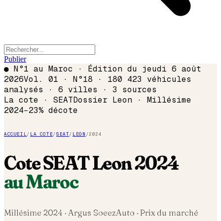
Publier
●
N°1 au Maroc · Édition du
jeudi 6 août
2026
Vol. 01 · N°18 · 180 423 véhicules
analysés · 6 villes · 3 sources
La cote ·
SEAT
Dossier
Leon
· Millésime
2024
−
23
% décote
ACCUEIL
/
LA COTE
/
SEAT
/
LEON
/
2024
Cote
SEAT
Leon
2024
au Maroc
Millésime
2024
· Argus SoeezAuto · Prix du marché