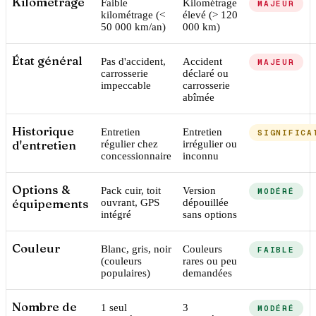
Kilométrage
Faible
Kilométrage
MAJEUR
kilométrage (<
élevé (> 120
50 000 km/an)
000 km)
État général
Pas d'accident,
Accident
MAJEUR
carrosserie
déclaré ou
impeccable
carrosserie
abîmée
Historique
Entretien
Entretien
SIGNIFICA
d'entretien
régulier chez
irrégulier ou
concessionnaire
inconnu
Options &
Pack cuir, toit
Version
MODÉRÉ
équipements
ouvrant, GPS
dépouillée
intégré
sans options
Couleur
Blanc, gris, noir
Couleurs
FAIBLE
(couleurs
rares ou peu
populaires)
demandées
Nombre de
1 seul
3
MODÉRÉ