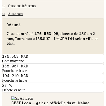
Questions fréquentes
05
À lire aussi
06
Résumé
Cote centrée à
176.563
DH
, décote de
23
% en
2
an
s
, fourchette
158.907
–
194.219
DH selon ville et
état.
176.563 MAD
Cote moyenne
158.907 MAD
Fourchette basse
194.219 MAD
Fourchette haute
23 %
Décote vs neuf
SEAT
Leon
— galerie officielle du millésime