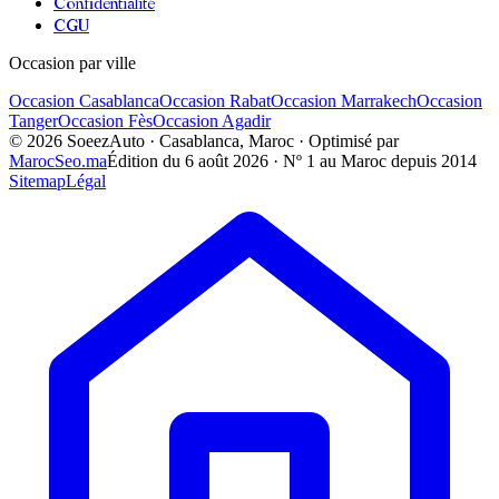
Confidentialité
CGU
Occasion par ville
Occasion
Casablanca
Occasion
Rabat
Occasion
Marrakech
Occasion
Tanger
Occasion
Fès
Occasion
Agadir
©
2026
SoeezAuto · Casablanca, Maroc · Optimisé par
MarocSeo.ma
Édition du
6 août 2026
· Nº 1 au Maroc depuis 2014
Sitemap
Légal