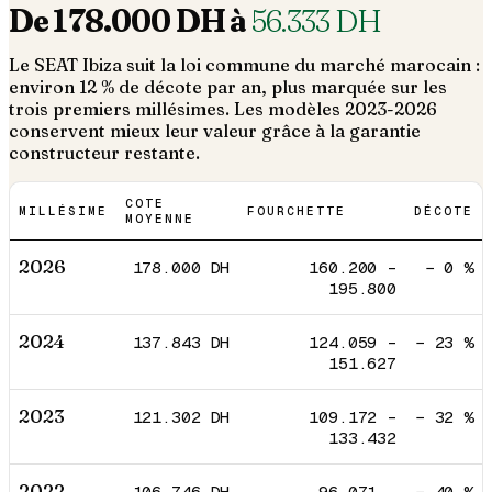
De
178.000
DH à
56.333
DH
Le
SEAT
Ibiza
suit la loi commune du marché marocain :
environ 12 % de décote par an, plus marquée sur les
trois premiers millésimes. Les modèles 2023-2026
conservent mieux leur valeur grâce à la garantie
constructeur restante.
COTE
MILLÉSIME
FOURCHETTE
DÉCOTE
MOYENNE
2026
178.000
DH
160.200
–
−
0
%
195.800
2024
137.843
DH
124.059
–
−
23
%
151.627
2023
121.302
DH
109.172
–
−
32
%
133.432
2022
106.746
DH
96.071
–
−
40
%