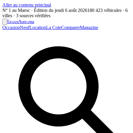
Aller au contenu principal
Nº 1 au Maroc · Édition du
jeudi 6 août 2026
180 423 véhicules · 6
villes · 3 sources vérifiées
Soeez
Auto
.ma
Occasion
Neuf
Location
La Cote
Comparer
Magazine