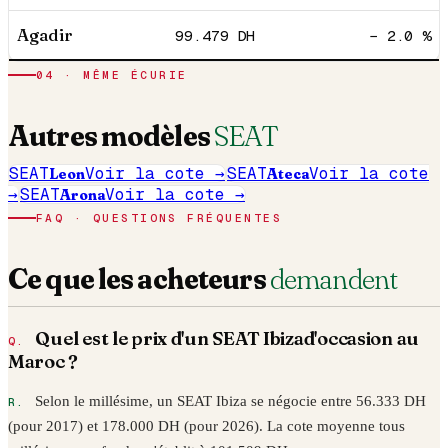
Agadir
99.479
DH
− 2.0 %
04
· MÊME ÉCURIE
Autres modèles
SEAT
SEAT
Leon
Voir la cote →
SEAT
Ateca
Voir la cote
→
SEAT
Arona
Voir la cote →
FAQ · QUESTIONS FRÉQUENTES
Ce que les acheteurs
demandent
Quel est le prix d'un
SEAT
Ibiza
d'occasion au
Maroc ?
Selon le millésime, un
SEAT
Ibiza
se négocie entre
56.333
DH
(pour
2017
) et
178.000
DH (pour
2026
). La cote moyenne tous