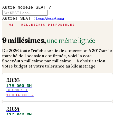
Autre modèle SEAT ?
Autres SEAT :
Leon
Ateca
Arona
01 · MILLÉSIMES DISPONIBLES
9
millésimes,
une même lignée
De
2026
toute fraîche sortie de concession à
2017
sur le
marché de l'occasion confirmée, voici la cote
SoeezAuto millésime par millésime — à choisir selon
votre budget et votre tolérance au kilométrage.
2026
178.000
DH
−
0
% VS NEUF
VOIR LA COTE →
2024
137.843
DH