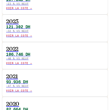
−
23
% VS NEUF
VOIR LA COTE →
2023
121.302
DH
−
32
% VS NEUF
VOIR LA COTE →
2022
106.746
DH
−
40
% VS NEUF
VOIR LA COTE →
2021
93.936
DH
−
47
% VS NEUF
VOIR LA COTE →
2020
82.664
DH