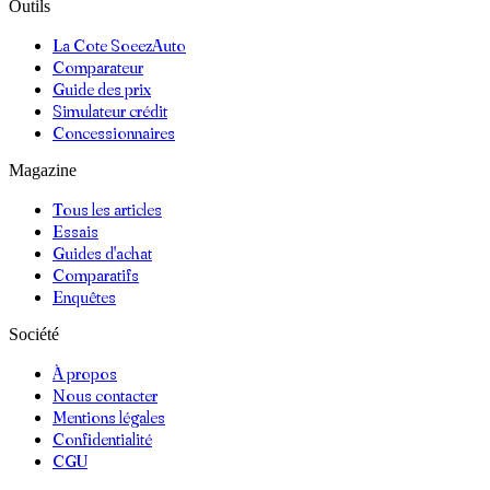
Outils
La Cote SoeezAuto
Comparateur
Guide des prix
Simulateur crédit
Concessionnaires
Magazine
Tous les articles
Essais
Guides d'achat
Comparatifs
Enquêtes
Société
À propos
Nous contacter
Mentions légales
Confidentialité
CGU