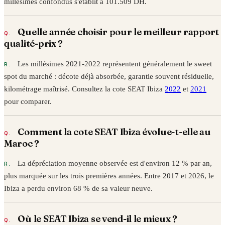
millésimes confondus s'établit à
101.509
DH.
Quelle année choisir pour le meilleur rapport
qualité-prix ?
Les millésimes 2021-2022 représentent généralement le sweet
spot du marché : décote déjà absorbée, garantie souvent résiduelle,
kilométrage maîtrisé. Consultez la cote
SEAT
Ibiza
2022
et
2021
pour comparer.
Comment la cote
SEAT
Ibiza
évolue-t-elle au
Maroc ?
La dépréciation moyenne observée est d'environ 12 % par an,
plus marquée sur les trois premières années. Entre
2017
et
2026
, le
Ibiza
a perdu environ
68
% de sa valeur neuve.
Où le
SEAT
Ibiza
se vend-il le mieux ?