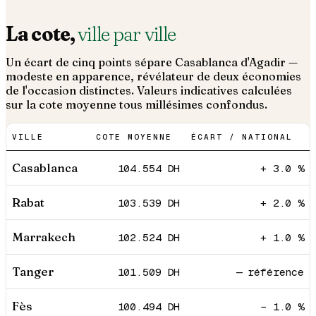
La cote,
ville par ville
Un écart de cinq points sépare Casablanca d'Agadir —
modeste en apparence, révélateur de deux économies
de l'occasion distinctes. Valeurs indicatives calculées
sur la cote moyenne tous millésimes confondus.
VILLE
COTE MOYENNE
ÉCART / NATIONAL
Casablanca
104.554
DH
+ 3.0 %
Rabat
103.539
DH
+ 2.0 %
Marrakech
102.524
DH
+ 1.0 %
Tanger
101.509
DH
— référence
Fès
100.494
DH
− 1.0 %