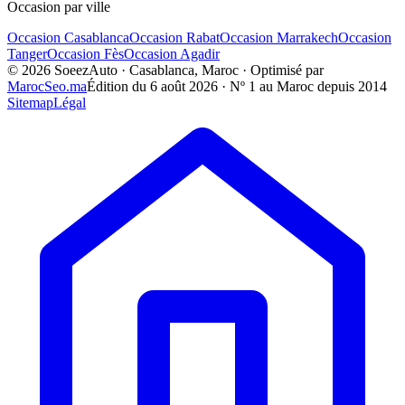
Occasion par ville
Occasion
Casablanca
Occasion
Rabat
Occasion
Marrakech
Occasion
Tanger
Occasion
Fès
Occasion
Agadir
©
2026
SoeezAuto · Casablanca, Maroc · Optimisé par
MarocSeo.ma
Édition du
6 août 2026
· Nº 1 au Maroc depuis 2014
Sitemap
Légal