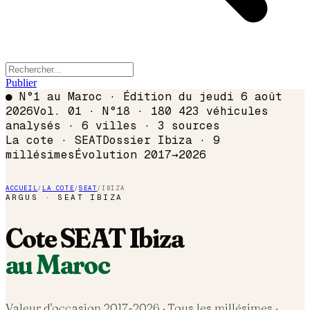
Publier
●
N°1 au Maroc · Édition du
jeudi 6 août
2026
Vol. 01 · N°18 · 180 423 véhicules
analysés · 6 villes · 3 sources
La cote ·
SEAT
Dossier
Ibiza
·
9
millésimes
Évolution
2017
→
2026
ACCUEIL
/
LA COTE
/
SEAT
/
IBIZA
ARGUS ·
SEAT
IBIZA
Cote
SEAT
Ibiza
au Maroc
Valeur d'occasion 2017-
2026
· Tous les millésimes ·