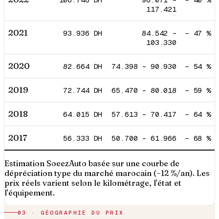
117.421
2021
93.936
DH
84.542
–
−
47
%
103.330
2020
82.664
DH
74.398
–
90.930
−
54
%
2019
72.744
DH
65.470
–
80.018
−
59
%
2018
64.015
DH
57.613
–
70.417
−
64
%
2017
56.333
DH
50.700
–
61.966
−
68
%
Estimation SoeezAuto basée sur une courbe de
dépréciation type du marché marocain (−12 %/an). Les
prix réels varient selon le kilométrage, l'état et
l'équipement.
03 · GÉOGRAPHIE DU PRIX