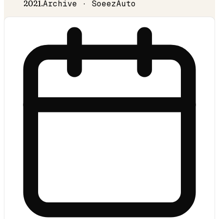
2021
.
Archive · SoeezAuto