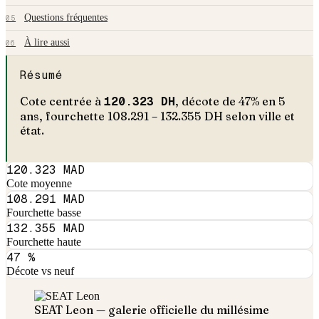
Questions fréquentes
05
À lire aussi
06
Résumé
Cote centrée à
120.323
DH
, décote de
47
% en
5
an
s
, fourchette
108.291
–
132.355
DH selon ville et
état.
120.323 MAD
Cote moyenne
108.291 MAD
Fourchette basse
132.355 MAD
Fourchette haute
47 %
Décote vs neuf
SEAT
Leon
— galerie officielle du millésime