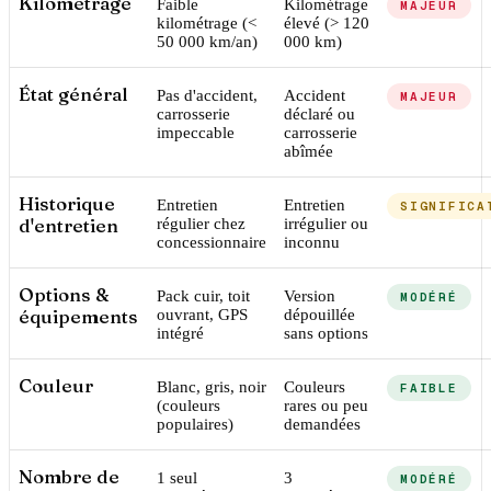
Kilométrage
Faible
Kilométrage
MAJEUR
kilométrage (<
élevé (> 120
50 000 km/an)
000 km)
État général
Pas d'accident,
Accident
MAJEUR
carrosserie
déclaré ou
impeccable
carrosserie
abîmée
Historique
Entretien
Entretien
SIGNIFICA
d'entretien
régulier chez
irrégulier ou
concessionnaire
inconnu
Options &
Pack cuir, toit
Version
MODÉRÉ
équipements
ouvrant, GPS
dépouillée
intégré
sans options
Couleur
Blanc, gris, noir
Couleurs
FAIBLE
(couleurs
rares ou peu
populaires)
demandées
Nombre de
1 seul
3
MODÉRÉ