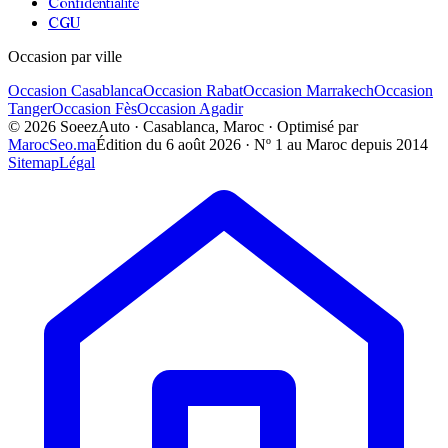
Confidentialité
CGU
Occasion par ville
Occasion
Casablanca
Occasion
Rabat
Occasion
Marrakech
Occasion
Tanger
Occasion
Fès
Occasion
Agadir
©
2026
SoeezAuto · Casablanca, Maroc · Optimisé par
MarocSeo.ma
Édition du
6 août 2026
· Nº 1 au Maroc depuis 2014
Sitemap
Légal