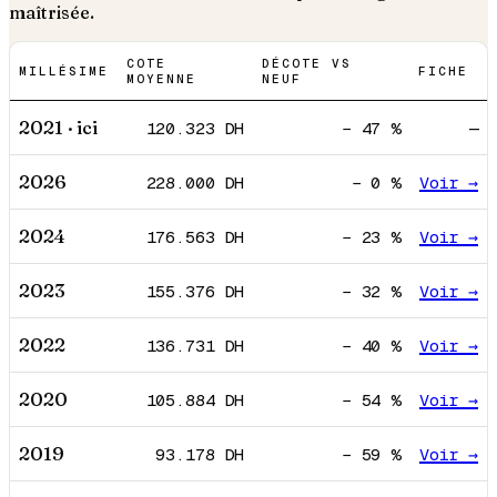
maîtrisée.
COTE
DÉCOTE VS
MILLÉSIME
FICHE
MOYENNE
NEUF
2021
· ici
120.323
DH
−
47
%
—
2026
228.000
DH
−
0
%
Voir →
2024
176.563
DH
−
23
%
Voir →
2023
155.376
DH
−
32
%
Voir →
2022
136.731
DH
−
40
%
Voir →
2020
105.884
DH
−
54
%
Voir →
2019
93.178
DH
−
59
%
Voir →