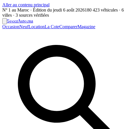
Aller au contenu principal
Nº 1 au Maroc · Édition du
jeudi 6 août 2026
180 423 véhicules · 6
villes · 3 sources vérifiées
Soeez
Auto
.ma
Occasion
Neuf
Location
La Cote
Comparer
Magazine