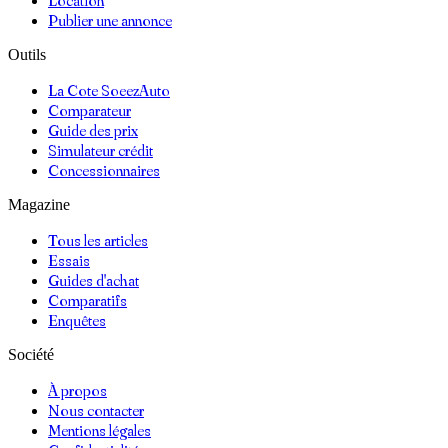
Location
Publier une annonce
Outils
La Cote SoeezAuto
Comparateur
Guide des prix
Simulateur crédit
Concessionnaires
Magazine
Tous les articles
Essais
Guides d'achat
Comparatifs
Enquêtes
Société
À propos
Nous contacter
Mentions légales