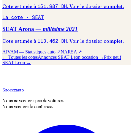
Cote estimée à
151.987
DH
. Voir le dossier complet.
La cote ·
SEAT
SEAT
Arona
— millésime
2021
Cote estimée à
113.462
DH
. Voir le dossier complet.
AIVAM — Statistiques auto ↗
NARSA ↗
← Toutes les cotes
Annonces
SEAT
Leon
occasion →
Prix neuf
SEAT
Leon
→
S
soeez
auto
Nous ne vendons pas de voitures.
Nous vendons la confiance.