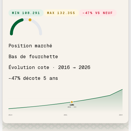
MIN
108.291
MAX
132.355
−
47
% VS NEUF
Position marché
Bas de fourchette
Évolution cote ·
2016
→
2026
−
47
% décote
5
an
s
120
k
2021
· ICI
2016
2021
2026