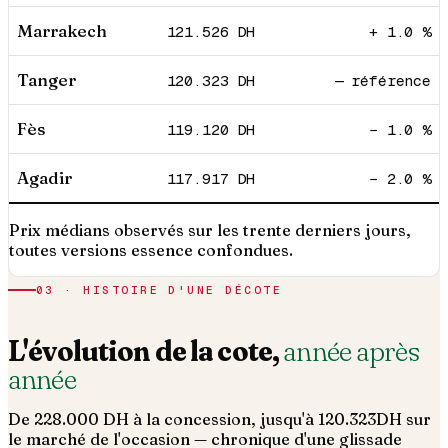
Marrakech
121.526
DH
+ 1.0 %
Tanger
120.323
DH
— référence
Fès
119.120
DH
− 1.0 %
Agadir
117.917
DH
− 2.0 %
Prix médians observés sur les trente derniers jours,
toutes versions essence confondues.
03 · HISTOIRE D'UNE DÉCOTE
L'évolution de la cote,
année après
année
De
228.000
DH à la concession, jusqu'à
120.323
DH sur
le marché de l'occasion — chronique d'une glissade