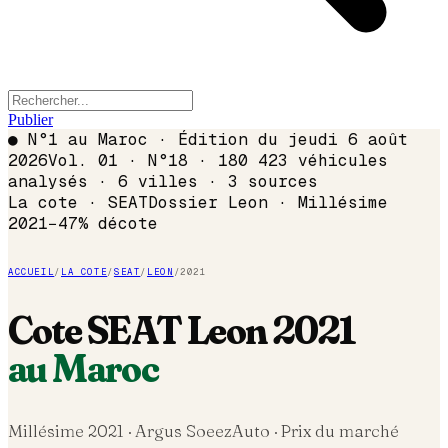
Publier
●
N°1 au Maroc · Édition du
jeudi 6 août
2026
Vol. 01 · N°18 · 180 423 véhicules
analysés · 6 villes · 3 sources
La cote ·
SEAT
Dossier
Leon
· Millésime
2021
−
47
% décote
ACCUEIL
/
LA COTE
/
SEAT
/
LEON
/
2021
Cote
SEAT
Leon
2021
au Maroc
Millésime
2021
· Argus SoeezAuto · Prix du marché