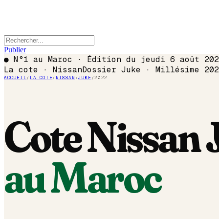
Publier
●
N°1 au Maroc · Édition du
jeudi 6 août 202
La cote ·
Nissan
Dossier
Juke
· Millésime
202
ACCUEIL
/
LA COTE
/
NISSAN
/
JUKE
/
2022
Cote
Nissan
au Maroc