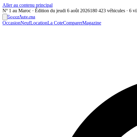
Aller au contenu principal
Nº 1 au Maroc · Édition du
jeudi 6 août 2026
180 423 véhicules · 6 vil
Soeez
Auto
.ma
Occasion
Neuf
Location
La Cote
Comparer
Magazine