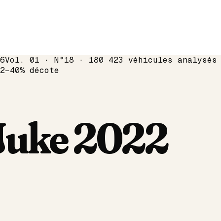
6
Vol. 01 · N°18 · 180 423 véhicules analysés
2
−
40
% décote
Juke
2022