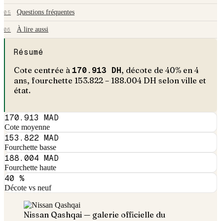
Questions fréquentes
05
À lire aussi
06
Résumé
Cote centrée à
170.913
DH
, décote de
40
% en
4
an
s
, fourchette
153.822
–
188.004
DH selon ville et
état.
170.913 MAD
Cote moyenne
153.822 MAD
Fourchette basse
188.004 MAD
Fourchette haute
40 %
Décote vs neuf
Nissan
Qashqai
— galerie officielle du