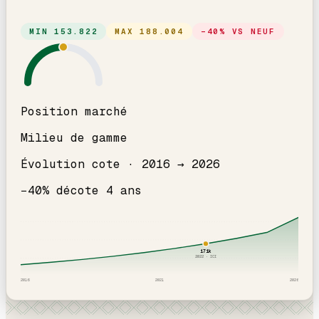
MIN
153.822
MAX
188.004
−
40
% VS NEUF
Position marché
Milieu de gamme
Évolution cote ·
2016
→
2026
−
40
% décote
4
an
s
171
k
2022
· ICI
2016
2021
2026