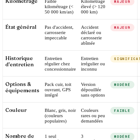
Kilométrage
Faible
Kilométrage
MAJEUR
kilométrage (<
élevé (> 120
50 000 km/an)
000 km)
État général
Pas d'accident,
Accident
MAJEUR
carrosserie
déclaré ou
impeccable
carrosserie
abîmée
Historique
Entretien
Entretien
SIGNIFICA
d'entretien
régulier chez
irrégulier ou
concessionnaire
inconnu
Options &
Pack cuir, toit
Version
MODÉRÉ
équipements
ouvrant, GPS
dépouillée
intégré
sans options
Couleur
Blanc, gris, noir
Couleurs
FAIBLE
(couleurs
rares ou peu
populaires)
demandées
Nombre de
1 seul
3
MODÉRÉ