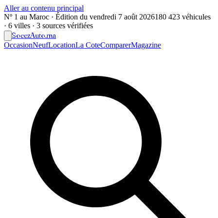
Aller au contenu principal
Nº 1 au Maroc · Édition du
vendredi 7 août 2026
180 423 véhicules
· 6 villes · 3 sources vérifiées
Soeez
Auto
.ma
Occasion
Neuf
Location
La Cote
Comparer
Magazine