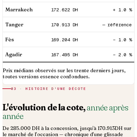
Marrakech
172.622
DH
+ 1.0 %
Tanger
170.913
DH
— référence
Fès
169.204
DH
− 1.0 %
Agadir
167.495
DH
− 2.0 %
Prix médians observés sur les trente derniers jours,
toutes versions essence confondues.
03 · HISTOIRE D'UNE DÉCOTE
L'évolution de la cote,
année après
année
De
285.000
DH à la concession, jusqu'à
170.913
DH sur
le marché de l'occasion — chronique d'une glissade