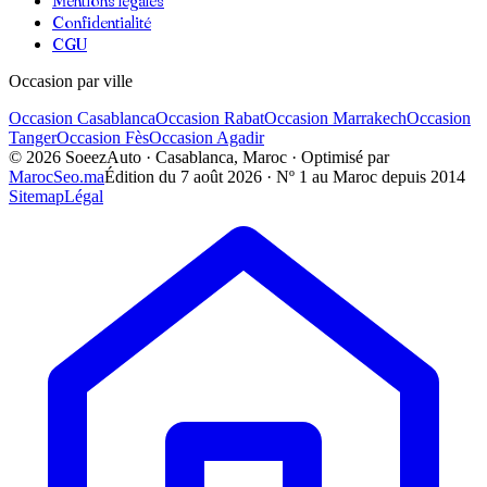
Mentions légales
Confidentialité
CGU
Occasion par ville
Occasion
Casablanca
Occasion
Rabat
Occasion
Marrakech
Occasion
Tanger
Occasion
Fès
Occasion
Agadir
©
2026
SoeezAuto · Casablanca, Maroc · Optimisé par
MarocSeo.ma
Édition du
7 août 2026
· Nº 1 au Maroc depuis 2014
Sitemap
Légal