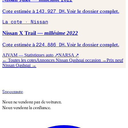
Cote estimée à
143.927
DH
. Voir le dossier complet.
La cote ·
Nissan
Nissan
X Trail
— millésime
2022
Cote estimée à
224.886
DH
. Voir le dossier complet.
AIVAM — Statistiques auto ↗
NARSA ↗
← Toutes les cotes
Annonces
Nissan
Qashqai
occasion →
Prix neuf
Nissan
Qashqai
→
S
soeez
auto
Nous ne vendons pas de voitures.
Nous vendons la confiance.