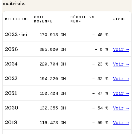
maîtrisée.
COTE
DÉCOTE VS
MILLÉSIME
FICHE
MOYENNE
NEUF
2022
· ici
170.913
DH
−
40
%
—
2026
285.000
DH
−
0
%
Voir →
2024
220.704
DH
−
23
%
Voir →
2023
194.220
DH
−
32
%
Voir →
2021
150.404
DH
−
47
%
Voir →
2020
132.355
DH
−
54
%
Voir →
2019
116.473
DH
−
59
%
Voir →