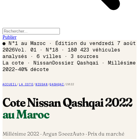
Publier
●
N°1 au Maroc · Édition du
vendredi 7 août
2026
Vol. 01 · N°18 · 180 423 véhicules
analysés · 6 villes · 3 sources
La cote ·
Nissan
Dossier
Qashqai
· Millésime
2022
−
40
% décote
ACCUEIL
/
LA COTE
/
NISSAN
/
QASHQAI
/
2022
Cote
Nissan
Qashqai
2022
au Maroc
Millésime
2022
· Argus SoeezAuto · Prix du marché