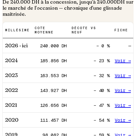
De
240.000
DH à la concession, jusqu'à
240.000
DH sur
le marché de l'occasion — chronique d'une glissade
maîtrisée.
COTE
DÉCOTE VS
MILLÉSIME
FICHE
MOYENNE
NEUF
2026
· ici
240.000
DH
−
0
%
—
2024
185.856
DH
−
23
%
Voir →
2023
163.553
DH
−
32
%
Voir →
2022
143.927
DH
−
40
%
Voir →
2021
126.656
DH
−
47
%
Voir →
2020
111.457
DH
−
54
%
Voir →
2019
98.082
DH
−
59
%
Voir →