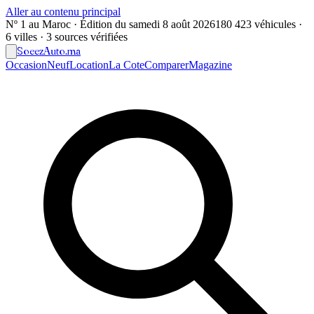
Aller au contenu principal
Nº 1 au Maroc · Édition du
samedi 8 août 2026
180 423 véhicules ·
6 villes · 3 sources vérifiées
Soeez
Auto
.ma
Occasion
Neuf
Location
La Cote
Comparer
Magazine