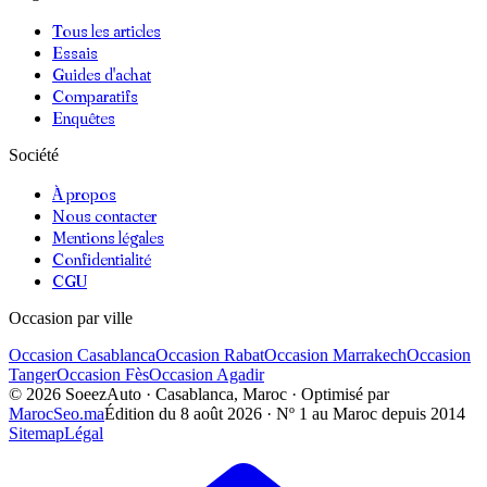
Tous les articles
Essais
Guides d'achat
Comparatifs
Enquêtes
Société
À propos
Nous contacter
Mentions légales
Confidentialité
CGU
Occasion par ville
Occasion
Casablanca
Occasion
Rabat
Occasion
Marrakech
Occasion
Tanger
Occasion
Fès
Occasion
Agadir
©
2026
SoeezAuto · Casablanca, Maroc · Optimisé par
MarocSeo.ma
Édition du
8 août 2026
· Nº 1 au Maroc depuis 2014
Sitemap
Légal