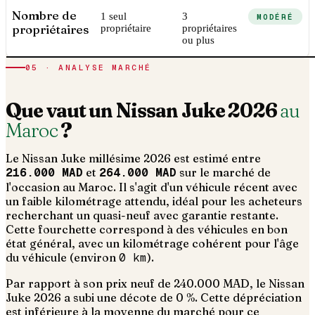
Nombre de
1 seul
3
MODÉRÉ
propriétaires
propriétaire
propriétaires
ou plus
05 · ANALYSE MARCHÉ
Que vaut un
Nissan
Juke
2026
au
Maroc
?
Le
Nissan
Juke
millésime
2026
est estimé entre
216.000 MAD
et
264.000 MAD
sur le marché de
l'occasion au Maroc. Il s'agit d'un
véhicule récent avec
un faible kilométrage attendu, idéal pour les acheteurs
recherchant un quasi-neuf avec garantie restante
.
Cette fourchette correspond à des véhicules en bon
état général, avec un kilométrage cohérent pour l'âge
du véhicule (environ
0
km
).
Par rapport à son prix neuf de 240.000 MAD, le Nissan
Juke 2026 a subi une décote de 0 %. Cette dépréciation
est inférieure à la moyenne du marché pour ce