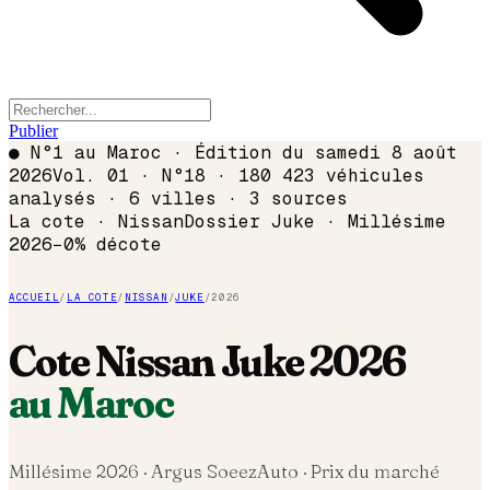
Publier
●
N°1 au Maroc · Édition du
samedi 8 août
2026
Vol. 01 · N°18 · 180 423 véhicules
analysés · 6 villes · 3 sources
La cote ·
Nissan
Dossier
Juke
· Millésime
2026
−
0
% décote
ACCUEIL
/
LA COTE
/
NISSAN
/
JUKE
/
2026
Cote
Nissan
Juke
2026
au Maroc
Millésime
2026
· Argus SoeezAuto · Prix du marché