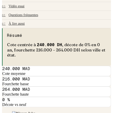
Vidéo essai
05
Questions fréquentes
06
À lire aussi
07
Résumé
Cote centrée à
240.000
DH
, décote de
0
% en
0
an
, fourchette
216.000
–
264.000
DH selon ville et
état.
240.000 MAD
Cote moyenne
216.000 MAD
Fourchette basse
264.000 MAD
Fourchette haute
0 %
Décote vs neuf