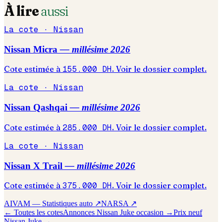
À lire
aussi
La cote ·
Nissan
Nissan
Micra
— millésime
2026
Cote estimée à
155.000
DH
. Voir le dossier complet.
La cote ·
Nissan
Nissan
Qashqai
— millésime
2026
Cote estimée à
285.000
DH
. Voir le dossier complet.
La cote ·
Nissan
Nissan
X Trail
— millésime
2026
Cote estimée à
375.000
DH
. Voir le dossier complet.
AIVAM — Statistiques auto ↗
NARSA ↗
← Toutes les cotes
Annonces
Nissan
Juke
occasion →
Prix neuf
Nissan
Juke
→