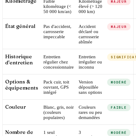
Kilométrage
Faible
Kilométrage
MAJEUR
kilométrage (<
élevé (> 120
50 000 km/an)
000 km)
État général
Pas d'accident,
Accident
MAJEUR
carrosserie
déclaré ou
impeccable
carrosserie
abîmée
Historique
Entretien
Entretien
SIGNIFICA
d'entretien
régulier chez
irrégulier ou
concessionnaire
inconnu
Options &
Pack cuir, toit
Version
MODÉRÉ
équipements
ouvrant, GPS
dépouillée
intégré
sans options
Couleur
Blanc, gris, noir
Couleurs
FAIBLE
(couleurs
rares ou peu
populaires)
demandées
Nombre de
1 seul
3
MODÉRÉ