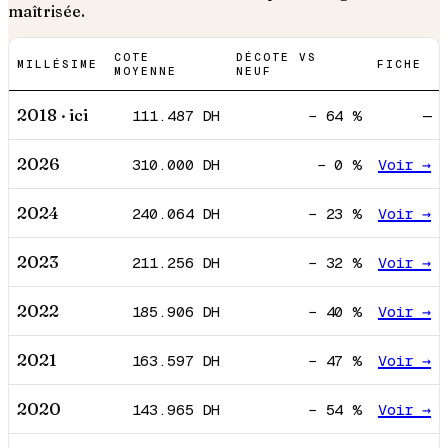
maîtrisée.
COTE
DÉCOTE VS
MILLÉSIME
FICHE
MOYENNE
NEUF
2018
· ici
111.487
DH
−
64
%
—
2026
310.000
DH
−
0
%
Voir →
2024
240.064
DH
−
23
%
Voir →
2023
211.256
DH
−
32
%
Voir →
2022
185.906
DH
−
40
%
Voir →
2021
163.597
DH
−
47
%
Voir →
2020
143.965
DH
−
54
%
Voir →