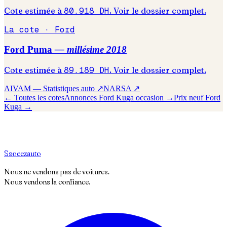
Cote estimée à
80.918
DH
. Voir le dossier complet.
La cote ·
Ford
Ford
Puma
— millésime
2018
Cote estimée à
89.189
DH
. Voir le dossier complet.
AIVAM — Statistiques auto ↗
NARSA ↗
← Toutes les cotes
Annonces
Ford
Kuga
occasion →
Prix neuf
Ford
Kuga
→
S
soeez
auto
Nous ne vendons pas de voitures.
Nous vendons la confiance.