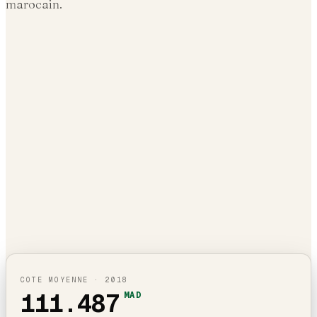
marocain.
COTE MOYENNE ·
2018
111.487
MAD