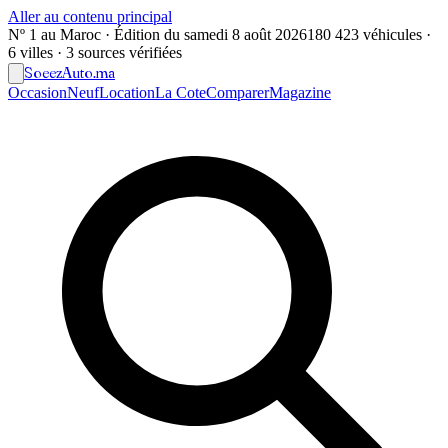
Aller au contenu principal
Nº 1 au Maroc · Édition du
samedi 8 août 2026
180 423 véhicules ·
6 villes · 3 sources vérifiées
Soeez
Auto
.ma
Occasion
Neuf
Location
La Cote
Comparer
Magazine