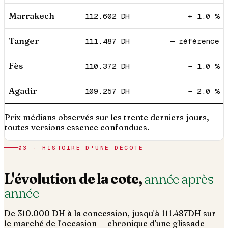
Marrakech
112.602
DH
+ 1.0 %
Tanger
111.487
DH
— référence
Fès
110.372
DH
− 1.0 %
Agadir
109.257
DH
− 2.0 %
Prix médians observés sur les trente derniers jours,
toutes versions essence confondues.
03 · HISTOIRE D'UNE DÉCOTE
L'évolution de la cote,
année après
année
De
310.000
DH à la concession, jusqu'à
111.487
DH sur
le marché de l'occasion — chronique d'une glissade