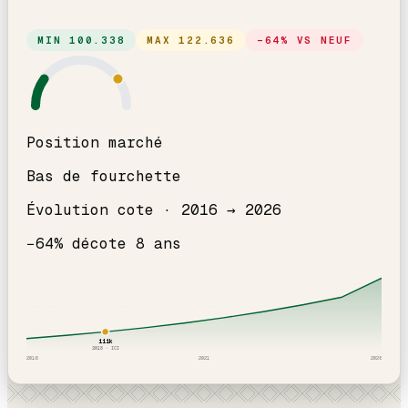
MIN
100.338
MAX
122.636
−
64
% VS NEUF
Position marché
Bas de fourchette
Évolution cote ·
2016
→
2026
−
64
% décote
8
an
s
111
k
2018
· ICI
2016
2021
2026