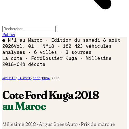
Publier
●
N°1 au Maroc · Édition du
samedi 8 août
2026
Vol. 01 · N°18 · 180 423 véhicules
analysés · 6 villes · 3 sources
La cote ·
Ford
Dossier
Kuga
· Millésime
2018
−
64
% décote
ACCUEIL
/
LA COTE
/
FORD
/
KUGA
/
2018
Cote
Ford
Kuga
2018
au Maroc
Millésime
2018
· Argus SoeezAuto · Prix du marché