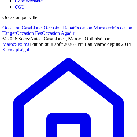
Confidentialité
CGU
Occasion par ville
Occasion
Casablanca
Occasion
Rabat
Occasion
Marrakech
Occasion
Tanger
Occasion
Fès
Occasion
Agadir
©
2026
SoeezAuto · Casablanca, Maroc · Optimisé par
MarocSeo.ma
Édition du
8 août 2026
· Nº 1 au Maroc depuis 2014
Sitemap
Légal