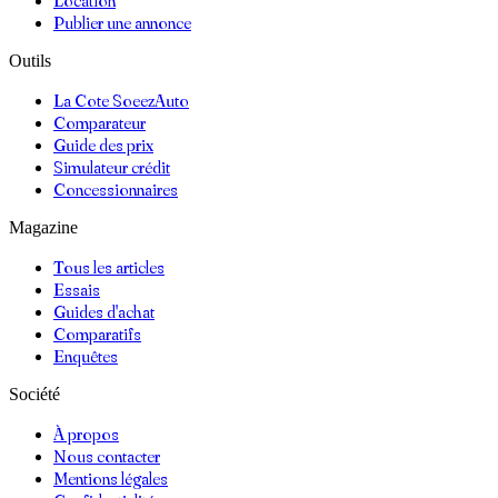
Location
Publier une annonce
Outils
La Cote SoeezAuto
Comparateur
Guide des prix
Simulateur crédit
Concessionnaires
Magazine
Tous les articles
Essais
Guides d'achat
Comparatifs
Enquêtes
Société
À propos
Nous contacter
Mentions légales