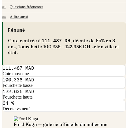
Questions fréquentes
05
À lire aussi
06
Résumé
Cote centrée à
111.487
DH
, décote de
64
% en
8
an
s
, fourchette
100.338
–
122.636
DH selon ville et
état.
111.487 MAD
Cote moyenne
100.338 MAD
Fourchette basse
122.636 MAD
Fourchette haute
64 %
Décote vs neuf
Ford
Kuga
— galerie officielle du millésime