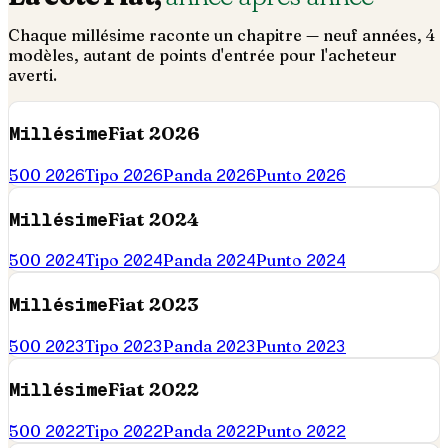
Chaque millésime raconte un chapitre — neuf années,
4
modèles, autant de points d'entrée pour l'acheteur
averti.
Millésime
Fiat
2026
500
2026
Tipo
2026
Panda
2026
Punto
2026
Millésime
Fiat
2024
500
2024
Tipo
2024
Panda
2024
Punto
2024
Millésime
Fiat
2023
500
2023
Tipo
2023
Panda
2023
Punto
2023
Millésime
Fiat
2022
500
2022
Tipo
2022
Panda
2022
Punto
2022