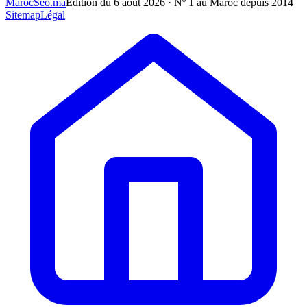
MarocSeo.ma
Édition du
6 août 2026
· Nº 1 au Maroc depuis 2014
Sitemap
Légal