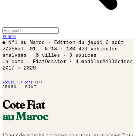
Publier
●
N°1 au Maroc · Édition du
jeudi 6 août
2026
Vol. 01 · N°18 · 180 423 véhicules
analysés · 6 villes · 3 sources
La cote ·
Fiat
Dossier ·
4
modèles
Millésimes
2017 →
2026
ACCUEIL
/
LA COTE
/
FIAT
ARGUS ·
FIAT
Cote
Fiat
au Maroc
Valeur de marché occasion pour tous les modèles
Fiat
·