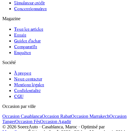
Simulateur crédit
Concessionnaires
Magazine
Tous les articles
Essais
Guides d'achat
Comparatifs
Enquêtes
Société
À propos
Nous contacter
Mentions légales
Confidentialité
CGU
Occasion par ville
Occasion
Casablanca
Occasion
Rabat
Occasion
Marrakech
Occasion
Tanger
Occasion
Fès
Occasion
Agadir
©
2026
SoeezAuto · Casablanca, Maroc · Optimisé par