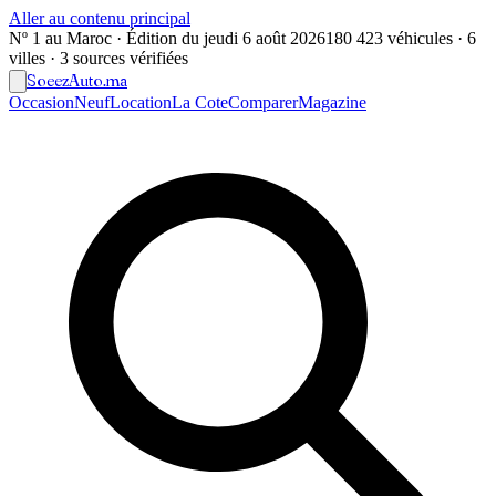
Aller au contenu principal
Nº 1 au Maroc · Édition du
jeudi 6 août 2026
180 423 véhicules · 6
villes · 3 sources vérifiées
Soeez
Auto
.ma
Occasion
Neuf
Location
La Cote
Comparer
Magazine